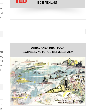
ВСЕ ЛЕКЦИИ
о.
ем
их
8
АЛЕКСАНДР НЕКЛЕССА
ии
БУДУЩЕЕ, КОТОРОЕ МЫ ИЗБИРАЕМ
од
их
е.
от
8
 и
и.