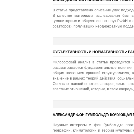
ИССЛЕДОВАНИЙ РОССИЙСКОЙ ЛИНГВИСТИ
В статье представлено описание двух подход
В качестве материала исследования был в
гуманитарных и общественных наук РФФИ в об
соавторов), получавших неоднократную подде
СУБЪЕКТИВНОСТЬ И НОРМАТИВНОСТЬ: РА
Философский анализ в статье проводится н
рассматриваются фундаментальные понятия т
общим названием «ранний структурализм», в 
значение в рамках теорий действия, социальн
Согласно главной гипотезе авторов, язык – эт
властных отношений, которые, в свою очередь,
АЛЕКСАНДР ФОН ГУМБОЛЬДТ: КОЧУЮЩАЯ 
Научные интересы А. фон Гумбольдта прот
географии, климатологии и теории культуры; 