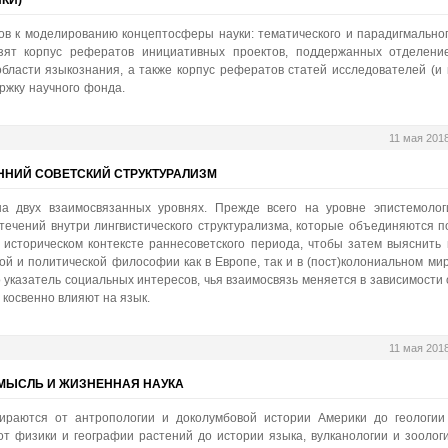
КИ)
ов к моделированию концептосферы науки: тематического и парадигмальног
зят корпус рефератов инициативных проектов, поддержанных отделени
ласти языкознания, а также корпус рефератов статей исследователей (и 
ржку научного фонда.
11 мая 201
ННИЙ СОВЕТСКИЙ СТРУКТУРАЛИЗМ
а двух взаимосвязанных уровнях. Прежде всего на уровне эпистемолог
ечений внутри лингвистического структурализма, которые объединяются п
историческом контексте раннесоветского периода, чтобы затем выяснить 
ой и политической философии как в Европе, так и в (пост)колониальном мир
о указатель социальных интересов, чья взаимосвязь меняется в зависимости 
 косвенно влияют на язык.
11 мая 201
МЫСЛЬ И ЖИЗНЕННАЯ НАУКА
ираются от антропологии и доколумбовой истории Америки до геологии
от физики и географии растений до истории языка, вулканологии и зоологи