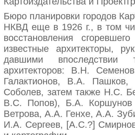
Картоиздательства и Проектг
Бюро планировки городов Кар
НКВД еще в 1926 г., в том ч
восстановления сгоревшего
известные архитекторы, ру
давшими впоследствии 
архитекторов: В.Н. Семено
Галактионов, В.А. Пашков,
Соболев, затем также Н.С. Б
В.С. Попов), Б.А. Коршунов
Ветрова, А.А. Генхе, А.А. Зуб
И.А. Сергеев, [А.С.?] Смирнов