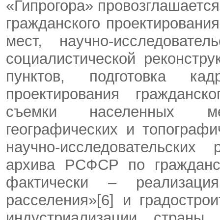
«Гипрогора» провозглашается
гражданского проектировани
мест, научно-исследовате
социалистической реконстру
пунктов, подготовка ка
проектирования гражданско
съемки населенных ме
географических и топографи
научно-исследовательских 
архива РСФСР по гражданск
фактически – реализация
расселения»[6] и градостр
индустриализации страны