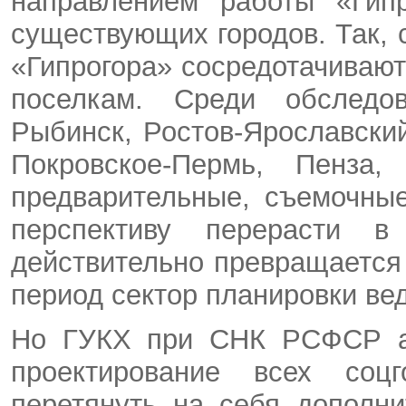
направлением работы «Гипр
существующих городов. Так, с
«Гипрогора» сосредотачивают
поселкам. Среди обследо
Рыбинск, Ростов-Ярославски
Покровское-Пермь, Пенза
предварительные, съемочны
перспективу перерасти 
действительно превращается
период сектор планировки веде
Но ГУКХ при СНК РСФСР ам
проектирование всех соцг
перетянуть на себя дополн