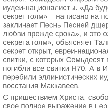
иудеи-националисты. «Да буде
секрет гоям» – написано на п
заклинает Песнь Песней дще
любви прежде срока», и это о
секрета гоям», объясняет Тал
секрет открыт, евреи-национ
свитки, с которых Семьдесят 
погибли все свитки H70. А в
перебили эллинистических иу
восстания Маккавеев.
С пришествием Христа, своб
свое полное выражение в цер