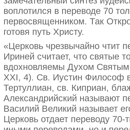
замечательный синтез иудейс
воплотился в переводе 70 то
первосвященником. Так Откр
готовя путь Христу.
«Церковь чрезвычайно чтит пе
Ириней считает, что святые т
вдохновляемы Духом Святым, 
XXI, 4). Св. Иустин Философ 
Тертуллиан, св. Киприан, бла
Александрийский называют пе
Василий Великий называет ег
Церковь отдает переводу 70-т
иными переводами, но и пере