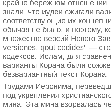
крайне бережном отношении к
знали, что иудеи сжигали вар
соответствующие их концепции
обычая не было, и поэтому, 
множество версий Нового Заве
versiones, qout codides" — ст
кодексов. Ислам, для сравнен
варианты Корана были сожже
безвариантный текст Корана.
Трудами Иеронима, переведш
под укрепления христианског
мина. Эта мина взорвалась че