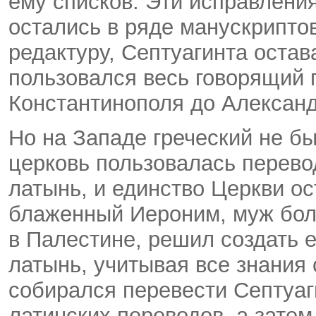
ему списков. Эти исправления
остались в ряде манускриптов
редактуру, Септуагинта остав
пользовался весь говорящий п
Константинополя до Александ
Но на Западе греческий не б
церковь пользовалась перево
латынь, и единство Церкви о
блаженный Иероним, муж бол
в Палестине, решил создать 
латынь, учитывая все знания 
собирался перевести Септуаг
латинских переводов, а затем