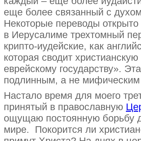
каждый – еще более иудаисти
еще более связанный с духом
Некоторые переводы открыто
в Иерусалиме трехтомный пер
крипто-иудейские, как английс
которая сводит христианскую 
еврейскому государству». Эт
подлинным, а не мифическим 
Настало время для моего тре
принятый в православную
Це
ощущаю постоянную борьбу д
мире. Покорится ли христиан
примут Христа? На днях в це