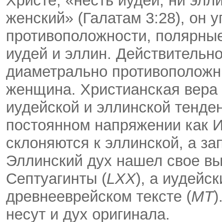
Христе, «несть иудей, ни элл
женский» (Галатам 3:28), он
противоположности, полярные
иудей и эллин. Действительн
диаметрально противоположн
женщина. Христианская вера 
иудейской и эллинской тенде
постоянном напряжении как И
склоняются к эллинской, а за
Эллинский дух нашел свое вы
Септуагинты (
LXX
), а иудейс
древнееврейском тексте (
MT
)
несут и дух оригинала.