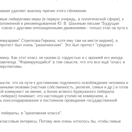
ания уделяет анализу причин этого сближения.
емые либералами меры (в первую очередь, в политической сфере), к
, изложенной в рекомендованном Ю. В. Шахиным письме "Будущая
 союзе с другими оппозиционными движениями - только этап на пути к
емуарами" Стрелкова-Гиркина, хотя ему там на месте виднее), а
протест был очень "разночинским". Это был протест "среднего
ку. Как этот класс не назови (с гордостью и с иронией его иногда
равленца. "Формирующийся" в том смысле, что это все ещё "класс в
перспективы.
смысле, что на пути к достижению подлинного освобождения человека и
нными оковами (частная собственность, религия, семья и др.) и готов
ой коммунист не менее, а более всякого буржуазного либерала
либерал) понимает, что настоящая утопия не коммунизм, а
ть консолидированное и постоянное проведение государственной
 либералы, в "креативном классе".
и классовые интересы. Потому мне очень хотелось бы, чтобы левые