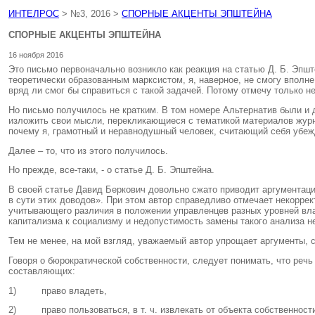
ИНТЕЛРОС
> №3, 2016 >
СПОРНЫЕ АКЦЕНТЫ ЭПШТЕЙНА
СПОРНЫЕ АКЦЕНТЫ ЭПШТЕЙНА
16 ноября 2016
Это письмо первоначально возникло как реакция на статью Д. Б. Эпшт
теоретически образованным марксистом, я, наверное, не смогу вполне
вряд ли смог бы справиться с такой задачей. Потому отмечу только н
Но письмо получилось не кратким. В том номере Альтернатив были и д
изложить свои мысли, перекликающиеся с тематикой материалов журна
почему я, грамотный и неравнодушный человек, считающий себя убеж
Далее – то, что из этого получилось.
Но прежде, все-таки, - о статье Д. Б. Эпштейна.
В своей статье Давид Беркович довольно сжато приводит аргументаци
в сути этих доводов». При этом автор справедливо отмечает некорре
учитывающего различия в положении управленцев разных уровней влас
капитализма к социализму и недопустимость замены такого анализа 
Тем не менее, на мой взгляд, уважаемый автор упрощает аргументы, с 
Говоря о бюрократической собственности, следует понимать, что реч
составляющих:
1) право владеть,
2) право пользоваться, в т. ч. извлекать от объекта собственност