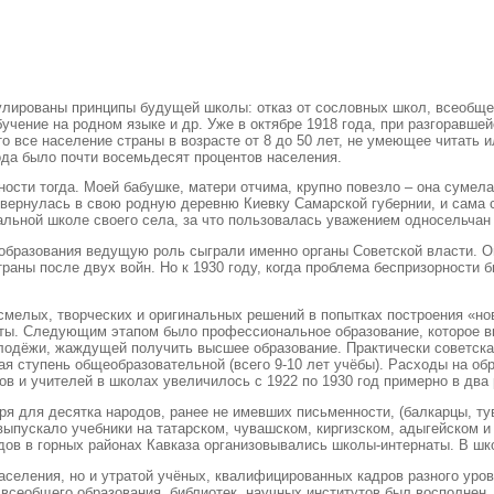
лированы принципы будущей школы: отказ от сословных школ, всеобщее 
бучение на родном языке и др. Уже в октябре 1918 года, при разгоравш
 все население страны в возрасте от 8 до 50 лет, не умеющее читать 
ода было почти восемьдесят процентов населения.
ности тогда. Моей бабушке, матери отчима, крупно повезло – она суме
на вернулась в свою родную деревню Киевку Самарской губернии, и сама
чальной школе своего села, за что пользовалась уважением односельча
образования ведущую роль сыграли именно органы Советской власти. Он
аны после двух войн. Но к 1930 году, когда проблема беспризорности б
 смелых, творческих и оригинальных решений в попытках построения «но
ты. Следующим этапом было профессиональное образование, которое в
одёжи, жаждущей получить высшее образование. Практически советская
я ступень общеобразовательной (всего 9-10 лет учёбы). Расходы на обр
в и учителей в школах увеличилось с 1922 по 1930 год примерно в два 
я для десятка народов, ранее не имевших письменности, (балкарцы, тув
выпускало учебники на татарском, чувашском, киргизском, адыгейском и
дов в горных районах Кавказа организовывались школы-интернаты. В шк
еления, но и утратой учёных, квалифицированных кадров разного уровн
и всеобщего образования, библиотек, научных институтов был восполнен