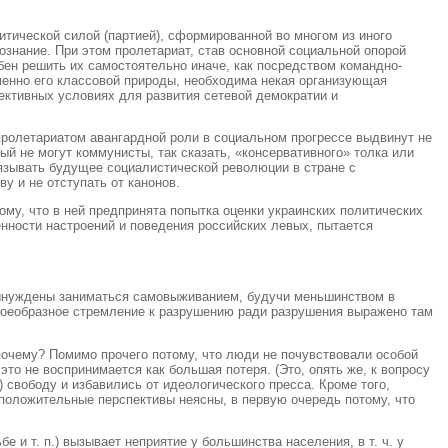
итической силой (партией), сформированной во многом из иного
ознание. При этом пролетариат, став основной социальной опорой
бен решить их самостоятельно иначе, как посредством командно-
именно его классовой природы, необходима некая организующая
ективных условиях для развития сетевой демократии и
 пролетариатом авангардной роли в социальном прогрессе выдвинут не
ый не могут коммунисты, так сказать, «консервативного» толка или
вязывать будущее социалистической революции в стране с
у и не отступать от канонов.
ому, что в ней предпринята попытка оценки украинских политических
енности настроений и поведения российских левых, пытается
 вынуждены заниматься самовыживанием, будучи меньшинством в
воеобразное стремление к разрушению ради разрушения выражено там
 почему? Помимо прочего потому, что люди не почувствовали особой
то не воспринимается как большая потеря. (Это, опять же, к вопросу
 свободу и избавились от идеологического пресса. Кроме того,
 положительные перспективы неясны, в первую очередь потому, что
и т. п.) вызывает неприятие у большинства населения, в т. ч. у