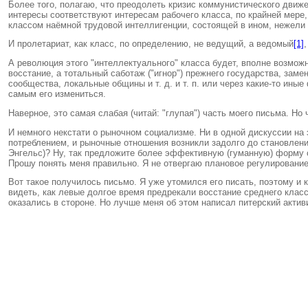
Более того, полагаю, что преодолеть кризис коммунистического движ
интересы соответствуют интересам рабочего класса, по крайней мере,
классом наёмной трудовой интеллигенции, состоящей в ином, нежели 
И пролетариат, как класс, по определению, не ведущий, а ведомый
[1]
А революция этого "интеллектуального" класса будет, вполне возможно
восстание, а тотальный саботаж ("игнор") прежнего государства, за
сообщества, локальные общины и т. д. и т. п. или через какие-то и
самым его измениться.
Наверное, это самая слабая (читай: "глупая") часть моего письма. Но ч
И немного некстати о рыночном социализме. Ни в одной дискуссии на
потреблением, и рыночные отношения возникли задолго до становлени
Энгельс)? Ну, так предложите более эффективную (гуманную) форму 
Прошу понять меня правильно. Я не отвергаю плановое регулирование
Вот такое получилось письмо. Я уже утомился его писать, поэтому и 
видеть, как левые долгое время предрекали восстание среднего класс
оказались в стороне. Но лучше меня об этом написал питерский актив