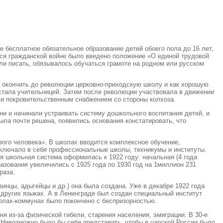
бесплатное обязательное образование детей обоего пола до 16 лет,
ейся гражданской войне было введено положение «О единой трудовой
или писать, обязывалось обучаться грамоте на родном или русском
ла окончить до революции церковно-приходскую школу и как хорошую
 стала учительницей. Затем после революции участвовала в движении
н и покровительственным снабжением со стороны колхоза.
и и начинали устраивать систему дошкольного воспитания детей, и
ыла почти решена, появились основания констатировать, что
вого человека». В школах вводится комплексное обучение,
ключало в себя профессиональные школы, техникумы и институты.
 школьная система оформилась к 1922 году: начальная (4 года
азование увеличились с 1925 года по 1930 год на 1миллион 231
раза.
инцы, адыгейцы и др.) она была создана. Уже в декабре 1922 года
 других языках. А в Ленинграде был создан специальный институт
олах-коммунах было покончено с беспризорностью.
я из-за физической гибели, старения населения, эмиграции. В 30-е
. Невозможно было бы себе представить, чтобы в царской России было