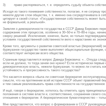
3) право распоряжаться, т. е. определять судьбу объекта собстве
Исходя из такого понимания собственности, полагаю, я не согрешу пр
нежели другие слои общества, т. к. именно она сосредотачивала в се
цитирует в своей статье: «Государственная собственность может быт
не формальной, а реальной».
Заявляя о демократичности государства в СССР Давид Беркович пере
содержание этих процессов, особенно в 30–50-е и 70–80-е годы, нач
сверху решений. Исключения, конечно, были, но только подтверждаю
условиях государственной собственности вело к нарастанию их эконо
Кроме того, аргументы о развитии советской властью (бюрократией) э
буржуазное государство также выполняет общесоциальные функции, о
соответствует интересам всего общества.
Странным представляется вопрос Давида Берковича: «…Откуда следуе
если не должно, то тогда зачем оно нужно? Если исторически первые
демократическую власть, нежели буржуазная, то можно ли считать ко
устойчивость и прогрессивность такого государства?
Что касается вопроса «была ли советская бюрократия эксплуатирующим
смысле, что на протяжении всей истории СССР объект правомочий бю
и тем самым реализовывать права собственности на государственное
И ещё, говоря о бюрократии, хотелось бы отметить одну принципиальн
положения в системе власти и, соответственно, сохранении своего соц
отношение к бюрократии. А бюрократическое бумаготворчество – толь
Мне представляется, что вопрос о формировании в СССР руководящей