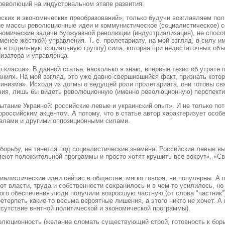
революций на индустриальном этапе развития.
еских и экономических преобразований», только будучи возглавляем пол
кие массы революционные идеи и коммунистическое (социалистическое) с
омические задачи буржуазной революции (индустриализация), не спосо
енее жёсткой) управления. Т. е. пролетариату, на мой взгляд, в силу 
 в отдельную социальную группу) сила, которая при недостаточных объ
изатора и управленца.
 класса». В данной статье, насколько я знаю, впервые тезис об утрате
аниях. На мой взгляд, это уже давно свершившийся факт, признать котор
нинизма». Исходя из догмы о ведущей роли пролетариата, они готовы с
чия, лишь бы видеть революционную (именно революционную) перспектив
тание Украиной: российские левые и украинский опыт». И не только пот
ороссийским акцентом. А потому, что в статье автор характеризует особ
ралами и другими оппозиционными силами.
и борьбу, не тянется под социалистические знамёна. Российские левые
ют положительной программы и просто хотят крушить все вокруг». «С
циалистические идеи сейчас в обществе, мягко говоря, не популярны. А
 власти, труда и собственности сохранилось и в чем-то усилилось, но э
ого обеспечения люди получили возросшую частную (от слова "частник")
терпеть какие-то весьма вероятные лишения, а этого никто не хочет. А
тсутствие внятной политической и экономической программы).
ционность (желание сломать существующий строй, готовность к борьбе 