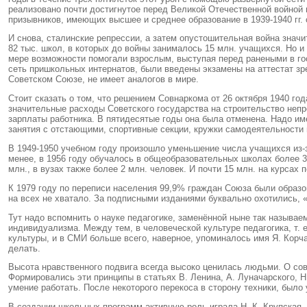
реализовано почти достигнутое перед Великой Отечественной войной
призывников, имеющих высшее и среднее образование в 1939-1940 гг. 
И снова, сталинские репрессии, а затем опустошительная война знач
82 тыс. школ, в которых до войны занималось 15 млн. учащихся. Но и 
мере возможности помогали взрослым, выступая перед ранеными в госп
сеть пришкольных интернатов, были введены экзамены на аттестат зр
Советском Союзе, не имеет аналогов в мире.
Стоит сказать о том, что решением Совнаркома от 26 октября 1940 го
значительные расходы Советского государства на строительство непр
зарплаты работника. В пятидесятые годы она была отменена. Надо и
занятия с отстающими, спортивные секции, кружки самодеятельности и
В 1949-1950 учебном году произошло уменьшение числа учащихся из-з
менее, в 1956 году обучалось в общеобразовательных школах более 3
млн., в вузах также более 2 млн. человек. И почти 15 млн. на курсах
К 1979 году по переписи населения 99,9% граждан Союза были образо
на всех не хватало. За подписными изданиями буквально охотились,
Тут надо вспомнить о науке педагогике, заменённой ныне так назыв
индивидуализма. Между тем, в человеческой культуре педагогика, т. е
культуры, и в СМИ больше всего, наверное, упоминалось имя Я. Корча
делать.
Высота нравственного подвига всегда высоко ценилась людьми. О сове
Формировались эти принципы в статьях В. Ленина, А. Луначарского, Н
умение работать. После некоторого перекоса в сторону техники, было
В создании школьных программ активную роль играла Н. К. Крупская,