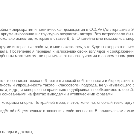
ейна «Бюрократия и политическая демократия в СССР» (Альтернативы 201
 аргументированно и структурно возражать автору. Это потребовало бы н
есколько аспектов, которые в статье Д. Б. Эпштейна мне показались сп
ругие интересные работы, и мне показалось, что будет некорректно пис
ла. Постепенно я перешёл к изложению своих взглядов и соображений 
дённым марксистом, не принимаю активного участия в современном ро
ю сторонников тезиса о бюрократической собственности и бюрократии, 
ктность и упрощённость такого «классового» подхода, не учитывающего
ти, и др., и совершенно правильно подчёркивает необходимость серьё
не основанными на фактах выводами и утопическими фразами.
которыми спорит. По крайней мере, я этот, конечно, спорный тезис аргу
ь идёт об общественных отношениях собственности. В юридическом смыс
и плоды и доходы,