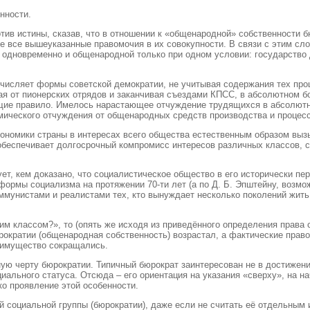
нности.
отив истины, сказав, что в отношении к «общенародной» собственности 
бе все вышеуказанные правомочия в их совокупности. В связи с этим сл
ь одновременно и общенародной только при одном условии: государство
числяет формы советской демократии, не учитывая содержания тех проц
иная от пионерских отрядов и заканчивая съездами КПСС, в абсолютно
щие правило. Имелось нарастающее отчуждение трудящихся в абсолютно
мического отчуждения от общенародных средств производства и процесс
кономики страны в интересах всего общества естественным образом выз
беспечивает долгосрочный компромисс интересов различных классов, ст
т, кем доказано, что социалистическое общество в его исторически п
 формы социализма на протяжении 70-ти лет (а по Д. Б. Эпштейну, возм
ммунистами и реалистами тех, кто вынуждает несколько поколений жить
 классом?», то (опять же исходя из приведённого определения права с
рократии (общенародная собственность) возрастал, а фактические пра
 имущество сокращались.
ую черту бюрократии. Типичный бюрократ заинтересован не в достижении
иального статуса. Отсюда – его ориентация на указания «сверху», на на
ко проявление этой особенности.
 социальной группы (бюрократии), даже если не считать её отдельным 