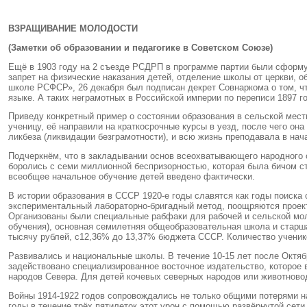
ВЗРАЩИВАНИЕ МОЛОДОСТИ
(Заметки об образовании и педагогике в Советском Союзе)
Ещё в 1903 году на 2 съезде РСДРП в программе партии были сформу
запрет на физические наказания детей, отделение школы от церкви, о
школе РСФСР», 26 декабря был подписан декрет Совнаркома о том, что
языке. А таких неграмотных в Российской империи по переписи 1897 г
Приведу конкретный пример о состоянии образования в сельской мест
ученицу, её направили на краткосрочные курсы в уезд, после чего о
ликбеза (ликвидации безграмотности), и всю жизнь преподавала в на
Подчеркнём, что в закладывании основ всеохватывающего народного 
боролись с семи миллионной беспризорностью, которая была бичом стр
всеобщее начальное обучение детей введено фактически.
В истории образования в СССР 1920-е годы славятся как годы поиска
экспериментальный лабораторно-бригадный метод, поощряются проек
Организованы были специальные рабфаки для рабочей и сельской мол
обучения), основная семилетняя общеобразовательная школа и старша
тысячу рублей, с12,36% до 13,37% бюджета СССР. Количество ученико
Развивались и национальные школы. В течение 10-15 лет после Октябр
задействовано специализированное восточное издательство, которое 
народов Севера. Для детей кочевых северных народов или животново
Войны 1914-1922 годов сопровождались не только общими потерями нас
годы в течение трёх пятилеток этот урон с помощью развёрнутой сет