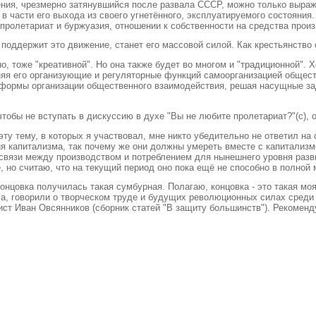
ения, чрезмерно затянувшийся после развала СССР, можно только выраж
 в части его выхода из своего угнетённого, эксплуатируемого состояни
пролетариат и буржуазия, отношении к собственности на средства прои
, поддержит это движение, станет его массовой силой. Как крестьянств
, тоже "креативной". Но она также будет во многом и "традиционной". 
меняя его организующие и регуляторные функций самоорганизацией обще
ные формы организации общественного взаимодействия, решая насущные з
тобы не вступать в дискуссию в духе "Вы не любите пролетариат?"(с), отв
 эту тему, в которых я участвовал, мне никто убедительно не ответил 
я капитализма, так почему же они должны умереть вместе с капитализм
связи между производством и потреблением для нынешнего уровня разви
, но считаю, что на текущий период оно пока ещё не способно в полной
концовка получилась такая сумбурная. Полагаю, концовка ‑ это такая мо
а, говорили о творческом труде и будущих революционных силах среди 
ист Иван Овсянников (сборник статей "В защиту большинств"). Рекоменд