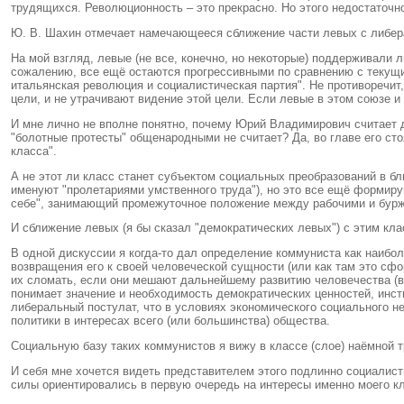
трудящихся. Революционность – это прекрасно. Но этого недостаточн
Ю. В. Шахин отмечает намечающееся сближение части левых с либера
На мой взгляд, левые (не все, конечно, но некоторые) поддерживали
сожалению, все ещё остаются прогрессивными по сравнению с текущи
итальянская революция и социалистическая партия". Не противоречит,
цели, и не утрачивают видение этой цели. Если левые в этом союзе 
И мне лично не вполне понятно, почему Юрий Владимирович считает д
"болотные протесты" общенародными не считает? Да, во главе его сто
класса".
А не этот ли класс станет субъектом социальных преобразований в бли
именуют "пролетариями умственного труда"), но это все ещё формиру
себе", занимающий промежуточное положение между рабочими и бурж
И сближение левых (я бы сказал "демократических левых") с этим кла
В одной дискуссии я когда-то дал определение коммуниста как наибо
возвращения его к своей человеческой сущности (или как там это сфо
их сломать, если они мешают дальнейшему развитию человечества (вся
понимает значение и необходимость демократических ценностей, инст
либеральный постулат, что в условиях экономического социального н
политики в интересах всего (или большинства) общества.
Социальную базу таких коммунистов я вижу в классе (слое) наёмной т
И себя мне хочется видеть представителем этого подлинно социалисти
силы ориентировались в первую очередь на интересы именно моего кла