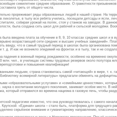
 всеобщее семилетнее среднее образование. О грамотности призывников
составила треть от общего числа.
ительно прореживает ряды образованных людей в нашей стране. На тер
в лихолетье, в тылу все ребята учились, посещали детсады и ясли, лечи
италях, собирая урожай на полях, стоя у станков на заводах. В данное
елости, была создана сеть школ для рабочей и сельской молодёжи. Вооб
да была введена плата за обучение в 8, 9, 10 классах средних школ и в
ерывно возрастающей сети средних и высших учебных заведений». Плат
меть ввиду, что в самый трудный период в школах была организована 
 т. д. И как не возникло эпидемий на фронтах и в тылу, так и не созда
а падения в военный период рождаемости, особенно на временно оккупи
0 млн. чел., в училищах системы трудовых резервов около полутора мл
 переподготовки и повышения квалификации!
ванными людьми, страна становилась самой «читающей» в мире, т. к. г
 «Библиотеку всемирной литературы» предлагали обменять на дефицитн
аемыми «образовательными услугами» и «семейными ценностями», которы
. наука о воспитании молодого поколения, занимает особое место. В ней
ка, который отправился во времена нацизма в газовую печь, чтобы разд
тской педагогике известно, что она руководствовалась с самого начал
. Крупской. «Единая» школа – стало быть, платформа для грядущего ра
 уделено серьёзное внимание и гуманитарному направлению, классическом
 занимая ответственные посты в Наркомате просвещения. При её участи