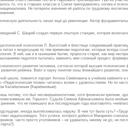
талось то, что в старших классах в Союзе преподавались логика и псих
рнационализма. Не потеряли значения её работы по трудовому воспита
вижения.
огическую деятельность начал ещё до революции. Автор фундаментальны
еждений С. Шацкий создал первую опытную станцию, которая включала в 
дагогической психологии Л. Выготский и блестяще соединивший практику
ко питал к вездесущим по тем временам педологам, которые всегда ссы
ология. В ней, как и в нынешнем бытии, проросла старая, как мир несп
зысканиями педологи пытались заменить ими сложный процесс формиро
сихического развития человека, согласно которой высшие психические 
развития ребёнка. Ввёл в науку понятия зоны ближайшего развития, опе
ской школе, помнится портрет Антона Семёновича в учебном кабинете и 
о «Педагогическая поэма» читалась всеми с удовольствием. Но по наст
ном Калабалиным (Карабановым).
лишь потому, что был несовершеннолетним, хотя физически крепким, зд
олонии-коммуне им. Горького. Судьба Семена Афанасьевича была необыкн
 ранение, что не помешало все последующие годы возглавлять «неблаго
подспудная, иногда выплёскивалась наружу. В чем тут была суть? «Труд
том» недальновидно. Того успеха, которого добился Макаренко сначала
рников, часто просто уголовников – не удавалось никому ни до, ни пос
тёрта?).