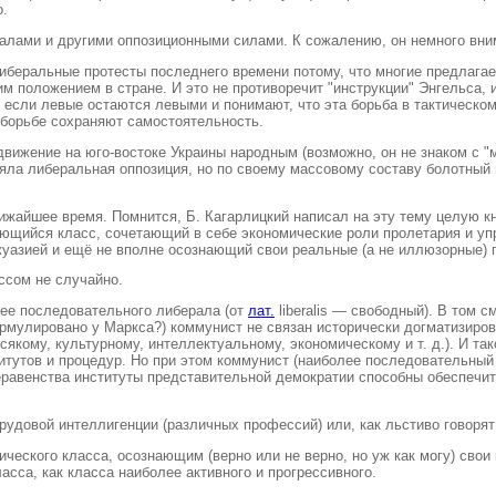
о.
лами и другими оппозиционными силами. К сожалению, он немного вним
 либеральные протесты последнего времени потому, что многие предлага
м положением в стране. И это не противоречит "инструкции" Энгельса
 если левые остаются левыми и понимают, что эта борьба в тактическом
и борьбе сохраняют самостоятельность.
вижение на юго-востоке Украины народным (возможно, он не знаком с "м
яла либеральная оппозиция, но по своему массовому составу болотный 
жайшее время. Помнится, Б. Кагарлицкий написал на эту тему целую книж
ющийся класс, сочетающий в себе экономические роли пролетария и уп
уазией и ещё не вполне осознающий свои реальные (а не иллюзорные) 
ссом не случайно.
лее последовательного либерала (от
лат.
liberalis — свободный). В том 
рмулировано у Маркса?) коммунист не связан исторически догматизирова
кому, культурному, интеллектуальному, экономическому и т. д.). И так
итутов и процедур. Но при этом коммунист (наиболее последовательный 
еравенства институты представительной демократии способны обеспечи
рудовой интеллигенции (различных профессий) или, как льстиво говорят
ческого класса, осознающим (верно или не верно, но уж как могу) сво
сса, как класса наиболее активного и прогрессивного.