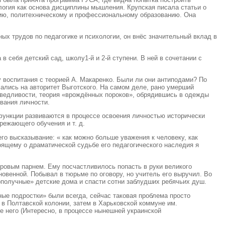
ология как основа дисциплины мышления. Крупская писала статьи о
нию, политехническому и профессиональному образованию. Она
х трудов по педагогике и психологии, он внёс значительный вклад в
себя детский сад, школу1-й и 2-й ступени. В ней в сочетании с
 воспитания с теорией А. Макаренко. Были ли они антиподами? По
лались на авторитет Выготского. На самом деле, рано умерший
раведливости, теория «врождённых пороков», обрядившись в одежды
вания личности.
функции развиваются в процессе освоения личностью исторически
режающего обучения и т. д.
его высказывание: « как можно больше уважения к человеку, как
оящему о драматической судьбе его педагогического наследия я
оровым парнем. Ему посчастливилось попасть в руки великого
овенной. Побывал в тюрьме по оговору, но учитель его выручил. Во
получные» детские дома и спасти сотни заблудших ребячьих душ.
ные подростки» были всегда, сейчас таковая проблема просто
 в Полтавской колонии, затем в Харьковской коммуне им.
ле него (Интересно, в процессе нынешней украинской