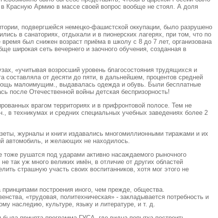
 в Красную Армию в массе своей вопрос вообще не стоял. А доля
ритории, подвергшейся немецко-фашистской оккупации, было разрушено
лись в санаториях, отдыхали и в пионерских лагерях, при том, что по
 время был снижен возраст приёма в школу с 8 до 7 лет, организована
ще широкая сеть вечернего и заочного обучения, созданная в
 вузах, «учитывая возросший уровень благосостояния трудящихся и
а составляла от десяти до пяти, в дальнейшем, процентов средней
помощь малоимущим., выдавалась одежда и обувь. Были бесплатные
лась после Отечественной войны детская беспризорность!
рованных врагом территориях и в прифронтовой полосе. Тем не
н., в техникумах и средних специальных учебных заведениях более 2
азеты, журналы и книги издавались многомиллионными тиражами и их
ый автомобиль, и желающих не находилось.
е тоже рушатся под ударами активно насаждаемого рыночного
 не так уж много великих имён, в отличие от других областей
елить страшную участь своих воспитанников, хотя мог этого не
а принципами построения иного, чем прежде, общества.
венства, «трудовая, политехническая» - закладывается потребность и
у наследию, культуре, языку и литературе, и т. д.
и была принята программа ГУСА, где видна попытка построить