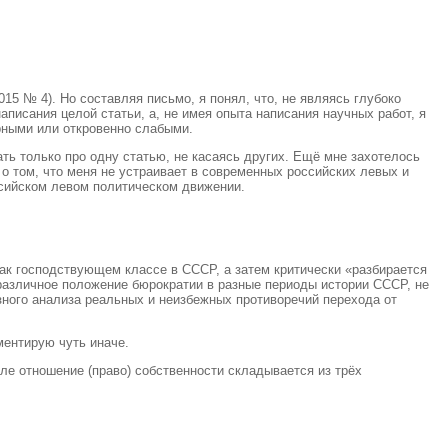
5 № 4). Но составляя письмо, я понял, что, не являясь глубоко
аписания целой статьи, а, не имея опыта написания научных работ, я
орными или откровенно слабыми.
ать только про одну статью, не касаясь других. Ещё мне захотелось
о том, что меня не устраивает в современных российских левых и
ссийском левом политическом движении.
как господствующем классе в СССР, а затем критически «разбирается
 различное положение бюрократии в разные периоды истории СССР, не
зного анализа реальных и неизбежных противоречий перехода от
ментирую чуть иначе.
ле отношение (право) собственности складывается из трёх