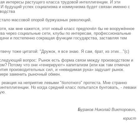
ая интересы растущего класса трудовой интеллигенции. И эти
я. И будущий успех социализма и коммунизма будет связан именно с
зводства
о стало массовой опорой буржуазных революций.
Хотя, как мне кажется, этот новый класс предпочёл бы не вооружённое
ства через социальные сети, клубы по интересам, профессиональные
адачи и постепенно сокращая функции государства, заставляя тем
ечу тоже цитатой: "Дружок, я все знаю. Я сам, брат, из этих..."(с)
на следующий вопрос: Рынок есть форма связи между производством и
ом? Потому что они «генерируют» капитализм (или как там отмечал
тия производительных сил, и «невидимая рука» задушит рынок.
 мере заменить рыночный обмен.
я реакция на неприятие левыми "болотного" протеста. Мне странно
интеллигенции. Но когда средний класс попытался бунтовать, ‑ леваки
ую.
Б
ураков Николай Викторович,
юрист