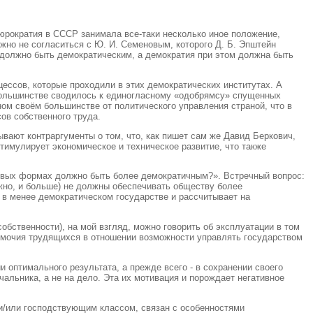
бюрократия в СССР занимала все-таки несколько иное положение,
ожно не согласиться с Ю. И. Семеновым, которого Д. Б. Эпштейн
 должно быть демократическим, а демократия при этом должна быть
ессов, которые проходили в этих демократических институтах. А
м большинстве сводилось к единогласному «одобрямсу» спущенных
м своём большинстве от политического управления страной, что в
ов собственного труда.
ывают контраргументы о том, что, как пишет сам же Давид Беркович,
имулирует экономическое и техническое развитие, что также
ервых формах должно быть более демократичным?». Встречный вопрос:
ожно, и больше) не должны обеспечивать обществу более
 в менее демократическом государстве и рассчитывает на
обственности), на мой взгляд, можно говорить об эксплуатации в том
вомочия трудящихся в отношении возможности управлять государством
 оптимального результата, а прежде всего ‑ в сохранении своего
чальника, а не на дело. Эта их мотивация и порождает негативное
и/или господствующим классом, связан с особенностями