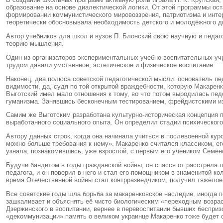
образование на основе диалектической логики. От этой программы ос
формировании коммунистического мировоззрения, патриотизма и инте
теоретически обосновывала необходимость детского и молодёжного д
Автор учебников для школ и вузов П. Блонский свою научную и педаг
теорию мышления.
Один из организаторов экспериментальных учебно-воспитательных учр
трудом давали умственное, эстетическое и физическое воспитание.
Наконец, два полюса советской педагогической мысли: основатель пе
видимости, да, судя по той открытой враждебности, которую Макарен
Выготский имел мало отношения к тому, во что потом выродилась пед
гуманизма. Занявшись бесконечным тестированием, фрейдистскими и
Самим же Выготским разработана культурно-историческая концепция п
выработанного социального опыта. Он определил стадии психического 
Автору данных строк, когда она начинала учиться в послевоенной кур
можно больше требования к нему». Макаренко считался классиком, ег
узнала, познакомившись, уже взрослой, с первым его учеником Семё
Будучи бандитом в годы гражданской войны, он спасся от расстрела 
педагога, и он поверил в него и стал его помощником в знаменитой к
время Отечественной войны стал контрразведчиком, получил тяжёлое
Все советские годы шла борьба за макаренковское наследие, иногда 
зашкаливает и объяснять её чисто биологическим «переходным возрас
Дзержинского в воспитании, вернее в перевоспитании бывших беспризо
«декоммунизации» память о великом украинце Макаренко тоже будет с