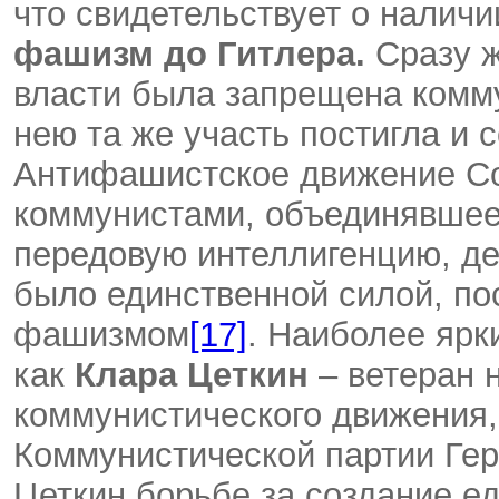
что свидетельствует о наличи
фашизм до Гитлера.
Сразу ж
власти была запрещена комму
нею та же участь постигла и
Антифашистское движение Со
коммунистами, объединявшее 
передовую интеллигенцию, де
было единственной силой, по
фашизмом
[17]
. Наиболее ярк
как
Клара Цеткин
– ветеран 
коммунистического движения,
Коммунистической партии Гер
Цеткин борьбе за создание ед