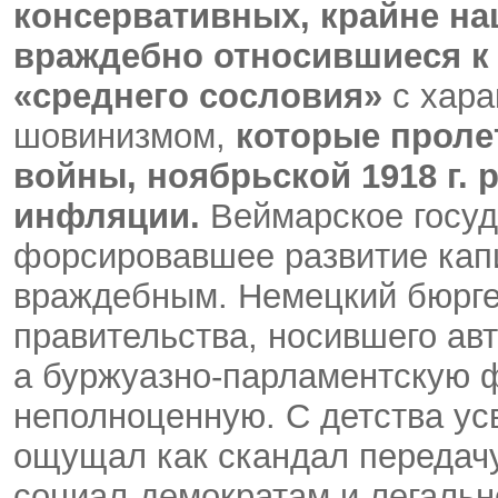
консервативных, крайне на
враждебно относившиеся к
«среднего сословия»
с хара
шовинизмом,
которые проле
войны, ноябрьской 1918 г.
инфляции.
Веймарское госуд
форсировавшее развитие кап
враждебным. Немецкий бюрге
правительства, носившего ав
а буржуазно-парламентскую 
неполноценную. С детства ус
ощущал как скандал передачу
социал-демократам и легаль