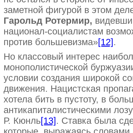
заметной фигурой в этом деле
Гарольд Ротермир,
видевший
национал-социалистам возмо
против большевизма»
[12]
.
Но классовый интерес наибол
монополистической буржуазии
условии создания широкой с
движения. Нацистская пропаг
хотела бить в пустоту, в бол
антикапиталистическими лозу
Р. Кюнль
[13]
. Ставка была сд
которые, выражаясь словами 