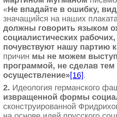
«
Не впадайте в ошибку, вид
значащийся на наших плакат
должны говорить языком о
социалистических рабочих, 
почувствуют нашу партию к
причин
мы не можем выступ
программой, не сделав те
осуществление»
[16]
.
2.
Идеология германского фа
извращенной формы социа
сконструированной Фридрих
на основе идей прусского со