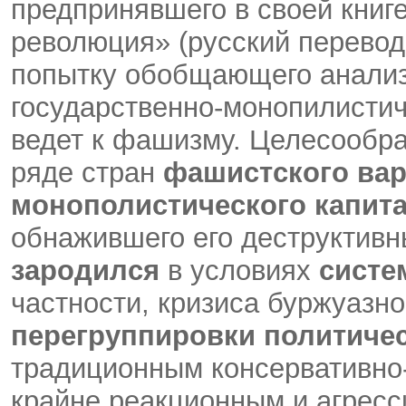
предпринявшего в своей книг
революция» (русский перевод 
попытку обобщающего анализ
государственно-монопилистич
ведет к фашизму. Целесообра
ряде стран
фашистского вар
монополистического капит
обнажившего его деструктивн
зародился
в условиях
систе
частности, кризиса буржуазно
перегруппировки политиче
традиционным консервативно
крайне реакционным и агрес