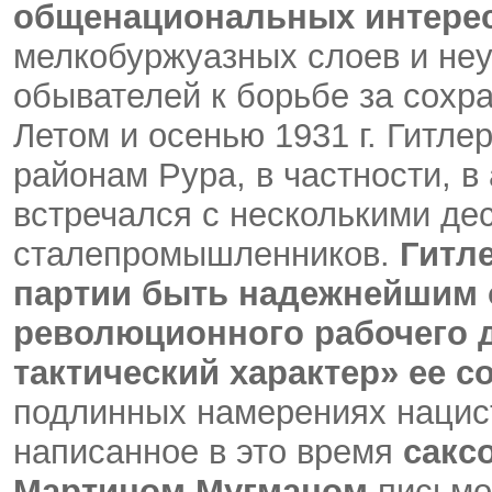
общенациональных интере
мелкобуржуазных слоев и неу
обывателей к борьбе за сохр
Летом и осенью 1931 г. Гитл
районам Рура, в частности, в
встречался с несколькими дес
сталепромышленников.
Гитл
партии быть надежнейшим 
революционного рабочего 
тактический характер» ее 
подлинных намерениях нацист
написанное в это время
сакс
Мартином Мугманом
письмо 