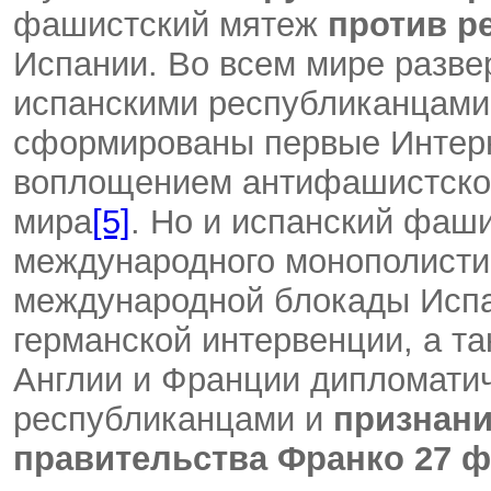
фашистский мятеж
против р
Испании. Во всем мире разве
испанскими республиканцами.
сформированы первые Интер
воплощением антифашистской
мира
[5]
. Но и испанский фаш
международного монополистич
международной блокады Испа
германской интервенции, а т
Англии и Франции дипломати
республиканцами и
признани
правительства Франко 27 фе