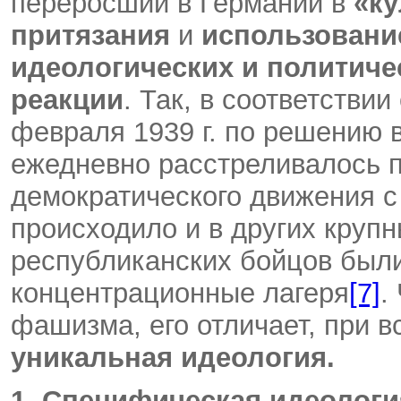
переросший в Германии в
«к
притязания
и
использовани
идеологических и политич
реакции
. Так, в соответстви
февраля 1939 г. по решению 
ежедневно расстреливалось п
демократического движения с 
происходило и в других крупн
республиканских бойцов был
концентрационные лагеря
[7]
.
фашизма, его отличает, при в
уникальная идеология.
1. Специфическая идеолог