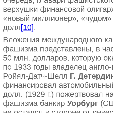
очередь, главари фашистског
верхушки финансовой олигарх
«новый миллионер», «чудом» 
долл
[10]
.
Вложения международного кап
фашизма представлены, в ча
50 млн. долларов, которую ок
по 1933 годы владелец англо
Ройял-Датч-Шелл
Г. Детердин
финансировал автомобильны
долл. (1929 г.) пожертвовал 
фашизма банкир
Уорбург
(С
не остался в стороне от инве