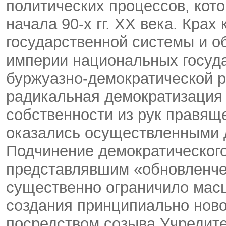
политических процессов, кото
начала 90-х гг. ХХ века. Кра
государственной системы и о
империи национальных госуда
буржуазно-демократической р
радикальная демократизация 
собственности из рук правящ
оказались осуществленными д
Подчинение демократическог
представлявшим «обновленче
существенно ограничило мас
создания принципиально нов
посредством созыва Учредите