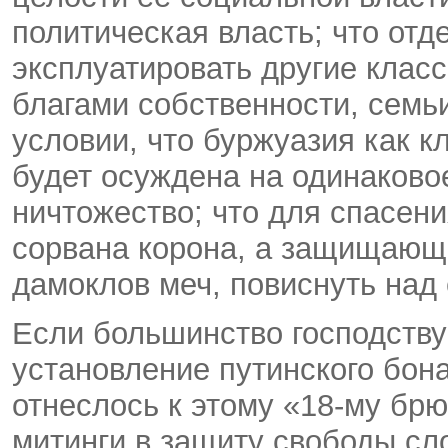
политическая власть; что от
эксплуатировать другие клас
благами собственности, семьи
условии, что буржуазия как к
будет осуждена на одинаково
ничтожество; что для спасен
сорвана корона, а защищающи
дамоклов меч, повиснуть над 
Если большинство господств
установление путинского бон
отнеслось к этому «18-му бр
митинги в защиту свободы сло