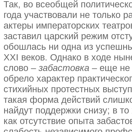
Так, во всеобщей политическо
года участвовали не только 
актеры императорских театро
заставил царский режим отсту
обошлась ни одна из успешн
XXI веков. Однако в ходе ны
слово –
забастовка
– еще не
обрело характер практическо
стихийных протестных выступ
такая форма действий слишко
найдут поддержки снизу; в то
как отсутствие опыта забасто
слабость независимого профс