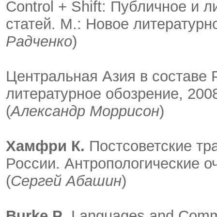
Control + Shift: Публичное и 
статей. М.: Новое литературно
Радченко
)
Центральная Азия в составе 
литературное обозрение, 2008. 
(
Александр Моррисон
)
Хамфри К.
Постсоветские тр
России. Антропологические оче
(
Сергей Абашин
)
Burke P
. Languages and Commu