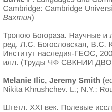
Cambridge: Cambridge Universit
Вахтин
)
Тропою Богораза. Научные и 
ред. Л.С. Богословская, В.С. 
Институт наследия-ГЕОС, 2008.
илл. (Труды ЧФ СВКНИИ ДВО 
Melanie Ilic, Jeremy Smith
(ed
Nikita Khrushchev. L.; N.Y.: Rou
Штетл. XXI век. Полевые иссл