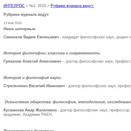
ИНТЕЛРОС
> №2, 2010 >
Рубрики журнала ведут:
Рубрики журнала ведут:
13 мая 2010
Наше интервью
Семенков Вадим Евгеньевич
- кандидат философских наук, доцент 
История философии: классика и современность
Грякалов Алексей Алексеевич
– доктор философских наук, професс
История и философия науки
Стрельченко Василий Иванович
- доктор философских наук, профе
Осмысление общества: философия, методология, исследован
Кусжанова Ажар Жалелевна
- доктор философских наук, профессор,
академии. Академик РАЕН.
Приглашение к дискуссии