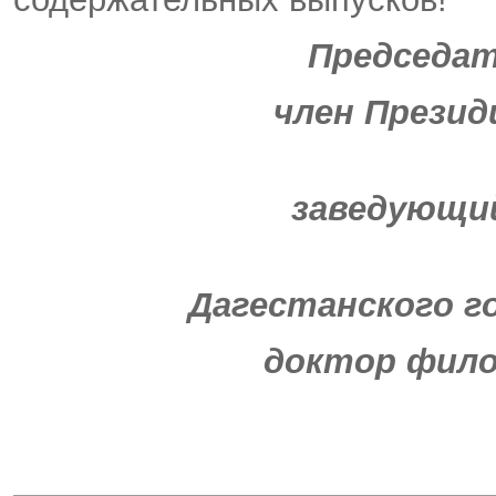
Председатель
член Президиум
заведующий ка
Дагестанского госу
доктор филосо