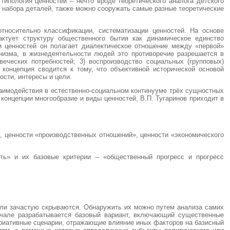
типология ценностей – нечто вроде теоретического аналога детского
из набора деталей, также можно сооружать самые разные теоретические
тносительно классификации, систематизации ценностей. На основе
ктует структуру общественного бытия как динамическое единство
 ценностей он полагает диалектическое отношение между «первой»
инизма, в жизнедеятельности людей это противоречие разрешается в
веческих потребностей; 3) воспроизводство социальных (групповых)
 концепция сводится к тому, что объективной исторической основой
сти, интересы и цели.
взаимодействия в естественно-социальном континууме трёх сущностных
концепции многообразие и виды ценностей, В.П. Тугаринов приходит в
, ценности «производственных отношений», ценности «экономического
сть» и их базовые критерии – «общественный прогресс и прогресс
ели зачастую скрываются. Обнаружить их можно путем анализа самих
начале разрабатывается базовый вариант, включающий существенные
ариативные сценарии, отражающие влияние иных факторов на базисный