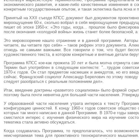
экономического развития, и какие-либо качественные изменения в 
конкретным государственным опытом, и такая эклектика была ясна и п
Принятый на XXII съезде КПСС документ был документом проективног
мироощущение 60-х, сколько вобрал в себя мироощущение предыдущих
пишет об эпохе 1950-х: «Это годы, когда… прошлое было фиксирован
после оконча­ния «холодной войны» жизнь станет более безопасной, а
Это мировоззрение нашло отражение и в данной программе. Авторы 
читаете, вы читаете про себя» – таков рефрен этого документа. Але
отнюдь не самыми важными. Все говорили о том, что будет беспла
художественного текста, в котором конкрет­ные и внятные детали беру
Программа КПСС кое-как прожила 10 лет и была молча отринута сами
Термин был употреблен в следующем контексте: "...тру­дом советск
1970-х годов. Он стал предметом насмешек и анекдотов, но его введ
сейчас. Французский социолог Александр Берелович по этому поводу 
следует разобраться с реальным положением дел».
Итак, введение доктрины «развитого социализма» было формой скрыт
поэтому была почти невнятна для большей части населения. Утверждая
У образованной части населения утрата интереса к тексту Прогр
конфигурацию ценностей. К концу 1960-х годов советское общество
которых так много написано в данной Программе. В 1970-е годы заве
сместился интерес с изучения физи­ческого мира на изучение сос
тематика стала активно обсуждаться.
Когда создавалась Программа, то предпола­галось, что возможност
неисчерпаемая тема для проективного технократического мышления. 