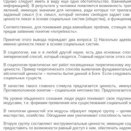
Однако следует иметь в виду еще одно обстоятельство. Важнейши
информацией). В результате у человека появляется возможность тра
явлений, имеющих значение для человека, ради которых тот прилага
заданный смысл (т.е. смысл, который человек свободно задает сам
ценности лежат в основе социальных систем (общества), и функцион
Соответственно, для понимания ряда важнейших проблем, стоящих п
предав забвению понятие «потребность».
Принятие этого вывода порождает два вопроса: 1) Насколько адеква
именно ценности лежат в основе социальных систем.
В социологии, как и в любой другой науке, есть два основных спо
эмпирический способ, который сводится, Главный недостаток этого спо
В социологии практически нет работ посвященных теоретическому изу
ценности. Пример теоретического способа выявления фундаментальны
абсолютной ценности – полноты бытия данной в Боге. Если следовать
социальных существ.
В качестве такого главного стимула предлагается ценность, имен
Противоположное понятие – социальное ничтожество. Предполагается,
На уровне обыденного сознания люди редко понимают свое подлинн
модусами, т.е. формами проявления или существования социальной з
В типологии ценностей эти модусы образуют первую группу – целевы
мастерство, хозяйство. Обладание ими увеличивает способность челов
Вторую группу составляют инструментальные ценности, имеющие социа
предоставить по возможности равный доступ к ним, обеспечить надежн