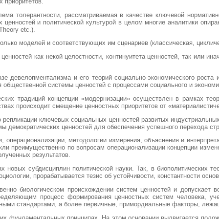
х приоритетов.
ема толерантности, рассматриваемая в качестве ключевой нормативно
ценностей и политической культурой в целом многие аналитики опирают
heory etc.).
лько моделей и соответствующих им сценариев (классическая, цикличес
енностей как некой целостности, континуитета ценностей, так или ин
 девелопментализма и его теорий социально-экономического роста и р
я общественной системы ценностей с процессами социального и экономи
еских традиций концепции «модернизации» осуществлен в рамках теор
ествах происходит смещение ценностных приоритетов от «материалистич
о репликации ключевых социальных ценностей развитых индустриальных
емы демократических ценностей для обеспечения успешного перехода ст
, операционализации, методологии измерения, объяснения и интерпрет
икли преимущественно по вопросам операционализации концепции измен
олученных результатов.
х новых субдисциплин политической науки. Так, в биополитических те
циологии, прорабатывается тезис об устойчивости, константности осно
нно биологическом происхождении систем ценностей и допускает во
еделяющим процесс формирования ценностных систем человека, уче
ными стандартами, а более первичные, примордиальные факторы, лежащ
их фундаментальных принципах. На этом основании выдвигается полож