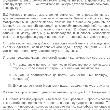
фундаментальных ценностей могут входить не все, а кроме того, во
конструктора Лего. В конструкторе из набора деталей можно собирать
конструкции.
В.Д.Комаров в своем выступлении отметил, что определённую мет
диалектико–материалистического понимания бытия вообще как ед
материальных и идеологических отношений в любом социальном ор
(вечной, естественной) природой и «второй» (произведённой челов
четырёх «исторических фактах», таких как: 1) общественное произ
отношений между людьми; 4) производственный способ человеческог
развития и дифференциации ценностных отношений выступает триада 
От себя выступающий добавил, в порядке углубления этой концепции,
сил жизнедеятельности человеческого рода – труда, общения и мышле
итоге к оригинальному кластерному синтезу оных.
Итоговая классификация ценностей жизни и культуры, при соответст
Материальные ценности («ценности общественного производств
строя», и их базовые критерии и социальная значимость).
Социально–политические ценности («общественный порядок, 
личности»).
Духовные ценности («ценности науки, морали и искусства» и их 
В качестве производных ценностей жизни и культуры В.П. Тугаринов 
С.П.Иваненков подчеркнул, что любое сценирование и прогнозирова
технологий сценирования и проектирования будущего ценностей. Т
ценности и процессы, которые оказывают на них трансформирующее в