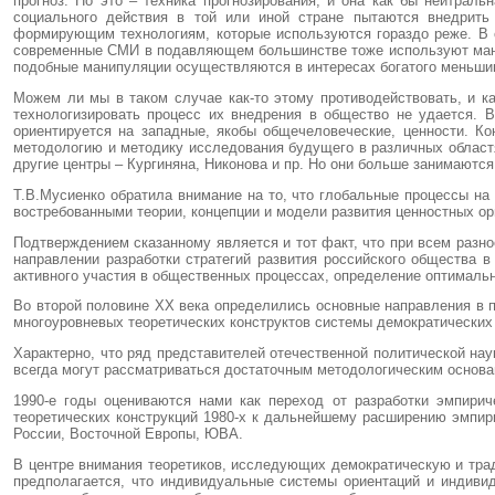
прогноз. Но это – техника прогнозирования, и она как бы нейтра
социального действия в той или иной стране пытаются внедрить
формирующим технологиям, которые используются гораздо реже. В с
современные СМИ в подавляющем большинстве тоже используют манип
подобные манипуляции осуществляются в интересах богатого меньши
Можем ли мы в таком случае как-то этому противодействовать, и к
технологизировать процесс их внедрения в общество не удается. 
ориентируется на западные, якобы общечеловеческие, ценности. К
методологию и методику исследования будущего в различных областя
другие центры – Кургиняна, Никонова и пр. Но они больше занимаются
Т.В.Мусиенко обратила внимание на то, что глобальные процессы на
востребованными теории, концепции и модели развития ценностных орие
Подтверждением сказанному является и тот факт, что при всем разн
направлении разработки стратегий развития российского общества 
активного участия в общественных процессах, определение оптимальн
Во второй половине ХХ века определились основные направления в п
многоуровневых теоретических конструктов системы демократических 
Характерно, что ряд представителей отечественной политической нау
всегда могут рассматриваться достаточным методологическим основа
1990-е годы оцениваются нами как переход от разработки эмпирич
теоретических конструкций 1980-х к дальнейшему расширению эмпири
России, Восточной Европы, ЮВА.
В центре внимания теоретиков, исследующих демократическую и трад
предполагается, что индивидуальные системы ориентаций и индиви