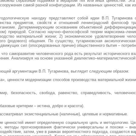
зможны серьезные подвижки в иерархии тех или иных ценностей. Эта 
 сооружения самой разной конфигурации. Из названных ценностей, как 
одологическую находку представляют собой идеи В.П. Тугаринова о
инства предметов, свойств и отношений ленинградский философ тра
ганизме. Детерминирующим основанием объективной дифференциации
еком) природой. Согласно научно–философской теории марксизма–лен
водство материальной жизни; 2) экономическое удовлетворение чело
о (родового) общения. По существу, тугариновская аксиологическая
движущих сил (опосредованных причин) общественного бытия – потребно
 что саморазвитие человеческого рода есть результат исторического 
ния. Анализируя на основе указанной диалектико–материалистической 
вующей аргументации В.П. Тугаринова, выглядит следующим образом:
а», ценности модернизации способов производства материальной жизни
мир, безопасность, свобода, равенство, справедливость, человечно
базовые критерии – истина, добро и красота).
рассматривал экзистенциальные (наличные), целевые и нормативные.
ние ценностей имеет определенную социальную цель и методологию. Ц
ак, методы прогнозирования фактически универсальны и похожи – в
оздействие, затем, уже в рамках вероятностного подхода, создаются в