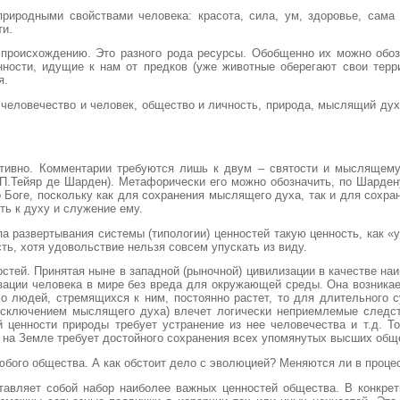
риродными свойствами человека: красота, сила, ум, здоровье, сама
ти.
 происхождению. Это разного рода ресурсы. Обобщенно их можно обозн
нности, идущие к нам от предков (уже животные оберегают свои терр
я.
человечество и человек, общество и личность, природа, мыслящий дух
итивно. Комментарии требуются лишь к двум – святости и мыслящему
П.Тейяр де Шарден). Метафорически его можно обозначить, по Шарден
 Боге, поскольку как для сохранения мыслящего духа, так и для сохра
ть к духу и служение ему.
па развертывания системы (типологии) ценностей такую ценность, как «
ть, хотя удовольствие нельзя совсем упускать из виду.
стей. Принятая ныне в западной (рыночной) цивилизации в качестве н
зации человека в мире без вреда для окружающей среды. Она возникае
ло людей, стремящихся к ним, постоянно растет, то для длительного 
 исключением мыслящего духа) влечет логически неприемлемые следст
ой ценности природы требует устранение из нее человечества и т.д. 
 на Земле требует достойного сохранения всех упомянутых высших общ
юбого общества. А как обстоит дело с эволюцией? Меняются ли в проце
тавляет собой набор наиболее важных ценностей общества. В конкре