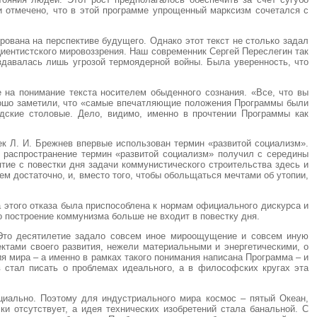
и отмечено, что в этой программе упрощенный марксизм сочетался с
ована на перспективе будущего. Однако этот текст не столько задал
иентистского мировоззрения. Наш современник Сергей Переслегин так
зда­валась лишь угрозой термоядерной войны. Была уверенность, что
 на понимание текста носителем обыденного сознания. «Все, что вы
хорошо заметили, что «самые впечатляющие положения Програм­мы были
дские столовые. Дело, видимо, именно в прочте­нии Программы как
ек Л. И. Брежнев впервые использован термин «развитой социализм».
ое распространение термин «развитой социализм» получил с середины
ятие с повестки дня задачи коммунистического строительства здесь и
м достаточно, и, вместо того, чтобы обольщаться мечтами об утопии,
 этого отказа была приспособлена к нормам официального дискурса и
о построение коммунизма боль­ше не входит в повестку дня.
 Это десятилетие задало совсем иное мироощущение и совсем иную
ктами своего развития, нежели материальными и энергетическими, о
я мира – а именно в рамках такого понимания написана Программа – и
 стал писать о проблемах идеального, а в философских кругах эта
нциально. Поэтому для индустриального мира космос – пятый Океан,
ки отсутствует, а идея технических изобретений стала банальной. С