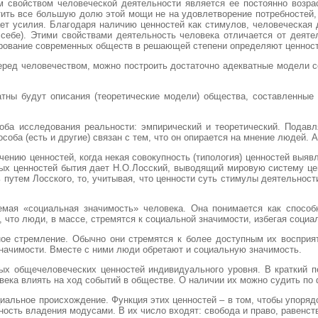
м свойством человеческой деятельности является ее постоянно возр
тить все большую долю этой мощи не на удовлетворение потребностей,
ет усилия. Благодаря наличию ценностей как стимулов, человеческая д
 себе). Этими свойствами деятельность человека отличается от деят
ирование современных обществ в решающей степени определяют ценност
еред человечеством, можно построить достаточно адекватные модели с
тны будут описания (теоретические модели) общества, составленные 
соба исследования реальности: эмпирический и теоретический. Пода
соба (есть и другие) связан с тем, что он опирается на мнение людей. 
чению ценностей, когда некая совокупность (типология) ценностей выяв
х ценностей бытия дает Н.О.Лосский, выводящий мировую систему цен
 путем Лосского, то, учитывая, что ценности суть стимулы деятельнос
уемая «социальная значимость» человека. Она понимается как способ
 что люди, в массе, стремятся к социальной значимости, избегая социа
ое стремление. Обычно они стремятся к более доступным их восприят
начимости. Вместе с ними люди обретают и социальную значимость.
х общечеловеческих ценностей индивидуального уровня. В краткий пер
ека влиять на ход событий в обществе. О наличии их можно судить по ф
льное происхождение. Функция этих ценностей – в том, чтобы упорядо
ость владения модусами. В их число входят: свобода и право, равенство