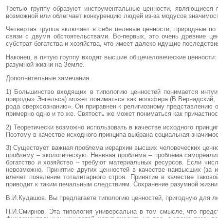
Третью группу образуют инструментальные ценности, являющиеся п
возможной или облегчает конкуренцию людей из-за модусов значимос
Четвертая группа включает в себя целевые ценности, природные по
связи с двумя обстоятельствами. Во-первых, это очень древние це
субстрат богатства и хозяйства, что имеет далеко идущие последстви
Наконец, в пятую группу входят высшие общечеловеческие ценности: 
разумной жизни на Земле.
Дополнительные замечания.
1) Большинство входящих в типологию ценностей понимается инту
природы» Энгельса) может пониматься как ноосфера (В.Вернадский, 
рода сверхсознанию». Он приравнен к религиозному представлению о
примерно одно и то же. Святость же может пониматься как причастнос
2) Теоретически возможно использовать в качестве исходного принци
Поэтому в качестве исходного принципа выбрана социальная значимос
3) Существует важная проблема иерархии высших человеческих ценно
проблему – экологическую. Неявная проблема – проблема самореали
богатство и хозяйство – требуют материальных ресурсов. Если чис
невозможно. Принятие других ценностей в качестве наивысших (за
влечет появление тоталитарного строя. Принятие в качестве таков
приводит к таким печальным следствиям. Сохранение разумной жизни
В.И.Кудашов. Вы предлагаете типологию ценностей, пригодную для л
П.И.Смирнов. Эта типология универсальна в том смысле, что предс