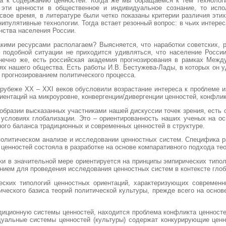
льна к содержанию ценностей. Когда же мы обращаемся к тем техноло
 эти ценности в общественное и индивидуальное сознание, то испо
вое время, в литературе были четко показаны критерии различия этих
улятивные технологии. Тогда встает резонный вопрос: в чьих интерес
нства населения России.
акими ресурсами располагаем? Выясняется, что наработки советских, 
В подобной ситуации не приходится удивляться, что население Росси
онечно же, есть российская академия прогнозирования в рамках Межд
х нашего общества. Есть работы И.В. Бестужева-Лады, в которых он 
 прогнозированием политического процесса.
 рубеже ХХ – ХХI веков обусловили возрастание интереса к проблеме и
нтаций на микроуровне, конвергенции/дивергенции ценностей, конфликта 
ообразии высказанных участниками нашей дискуссии точек зрения, есть
в условиях глобализации. Это – ориентированность наших ученых на о
ого баланса традиционных и современных ценностей в структуре.
олитическом анализе и исследовании ценностных систем. Специфика ра
ценностей состояла в разработке на основе компаративного подхода те
ки в значительной мере ориентируется на принципы эмпирических типо
нием для проведения исследования ценностных систем в контексте глоб
еских типологий ценностных ориентаций, характеризующих современ
ческого базиса теорий политической культуры, прежде всего на основ
иционную системы ценностей, находится проблема конфликта ценностей 
дуальные системы ценностей (культуры) содержат конкурирующие ценн