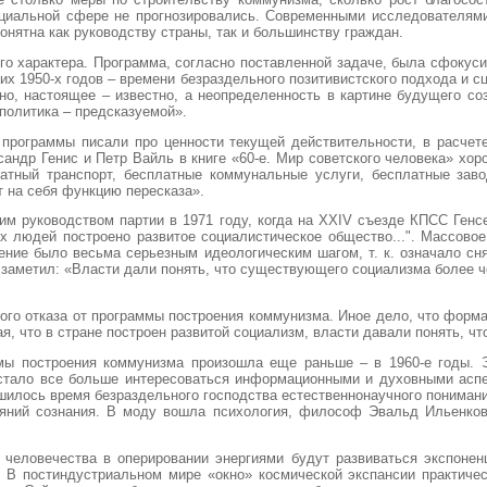
социальной сфере не прогнозировались. Современными исследователям
онятна как руководству страны, так и большинству граждан.
о характера. Программа, согласно поставленной задаче, была сфокусир
 1950-х годов – времени безраздельного позитивистского подхода и сц
о, настоящее – известно, а неопределенность в картине будущего со
 политика – предсказуемой».
программы писали про ценности текущей действительности, в расчете
ксандр Генис и Петр Вайль в книге «60-е. Мир советского человека» 
тный транспорт, бесплатные коммунальные услуги, бесплатные заво
т на себя функцию пересказа».
м руководством партии в 1971 году, когда на XXIV съезде КПСС Генс
их людей построено развитое социалистическое общество...". Массов
ение было весьма серьезным идеологическим шагом, т. к. означало сн
заметил: «Власти дали понять, что существующего социализма более че
ого отказа от программы построения коммунизма. Иное дело, что форма
, что в стране построен развитой социализм, власти давали понять, чт
аммы построения коммунизма произошла еще раньше – в 1960-е годы.
 стало все больше интересоваться информационными и духовными аспе
ршилось время безраздельного господства естественнонаучного понимани
тояний сознания. В моду вошла психология, философ Эвальд Ильенков
и человечества в оперировании энергиями будут развиваться экспоне
В постиндустриальном мире «окно» кос­мической экспансии практичес