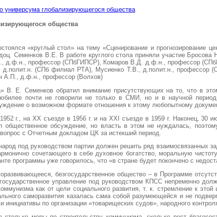
го универсума глобализирующегося общества
лизирующегося общества
состоялся «круглый стол» на тему «Сценирование и прогнозирование ц
, доц. Семенков В.Е. В работе круглого стола приняли участие Бросова 
П., д.ф.н., профессор (СПбГИПСР), Комаров В.Д. д.ф.н., профессор (СПб
 д.полит.н. (СПб филиал РТА), Мусиенко Т.В., д.полит.н., профессор (
 А.П., д.ф.н., профессор (Волхов)
» В. Е. Семенков обратил внимание присутствующих на то, что в это
юбилее почти не говорили не только в СМИ, но и в научной период
ждение о возможном формате отношения к этому любопытному докумен
52 г., на XX съезде в 1956 г. и на XXI съезде в 1959 г. Наконец, 30 
л общественное обсуждение, но власть в этом не нуждалась, поэтом
вопрос с Отчетным докладом ЦК за истекший период.
народ под руководством партии должен решить ряд взаимосвязанных за
гармонично сочетающего в себе духовное богатство, моральную чистот
анте программы уже говорилось, что «в стране будет покончено с недос
моразвивающееся, безгосударственное общество – в Программе отсутст
 государственное управление под руководством КПСС непременно должн
оммунизма как от цели социального развития, т. к. стремление к этой
льного саморазвития казалась сама собой разумеющейся и не подвер
и инициативы по организации «товарищеских судов», народного контроля
 столько меры по строительству коммунизма, сколько рост благосост