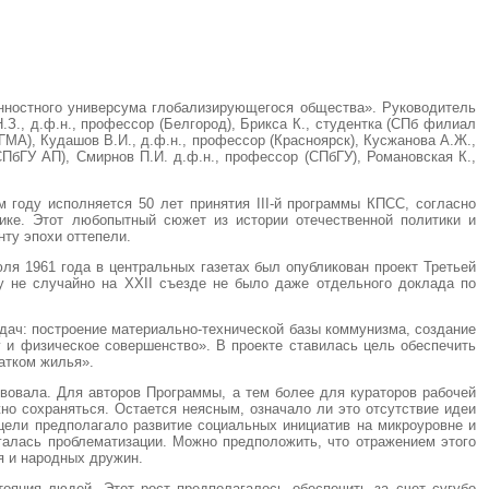
енностного универсума глобализирующегося общества». Руководитель
Н.З., д.ф.н., профессор (Белгород), Брикса К., студентка (СПб филиал
ГМА), Кудашов В.И., д.ф.н., профессор (Красноярск), Кусжанова А.Ж.,
СПбГУ АП), Смирнов П.И. д.ф.н., профессор (СПбГУ), Романовская К.,
м году исполняется 50 лет принятия III-й программы КПСС, согласно
ике. Этот любопытный сюжет из истории отечественной политики и
ту эпохи оттепели.
июля 1961 года в центральных газетах был опубликован проект Третьей
у не случайно на XXII съезде не было даже отдельного доклада по
дач: построение материально-техниче­ской базы коммунизма, создание
у и физическое совершенство». В проекте ставилась цель обеспечить
татком жилья».
вовала. Для авторов Программы, а тем более для кураторов рабочей
о сохраняться. Остается неясным, означало ли это отсутствие идеи
 цели предполагало развитие социальных инициатив на микроуровне и
галась проблематизации. Можно предположить, что отражением этого
 и народ­ных дружин.
ояния людей. Этот рост предполагалось обеспечить за счет сугубо