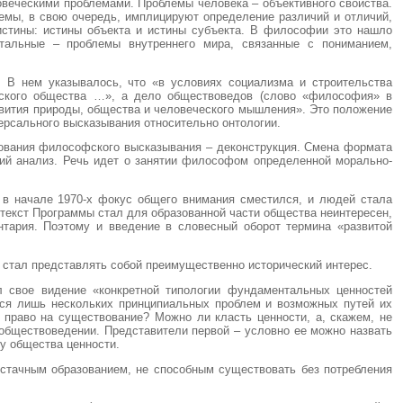
овеческими проблемами. Проблемы человека – объективного свойства.
емы, в свою очередь, имплицируют определение различий и отличий,
истины: истины объекта и истины субъекта. В философии это нашло
тальные – проблемы внутреннего мира, связанные с пониманием,
 В нем указывалось, что «в условиях социализма и строительства
етского общества …», а дело обществоведов (слово «философия» в
азвития природы, общества и человеческого мышления». Это положение
ерсального высказывания относительно онтологии.
ования философского высказывания – деконструкция. Смена формата
ий анализ. Речь идет о занятии философом определенной морально-
о в начале 1970-х фокус общего внимания сместился, и людей стала
 текст Программы стал для образованной части общества неинтересен,
ентария. Поэтому и введение в словесный оборот термина «развитой
в стал представлять собой преимущественно исторический интерес.
л свое видение «конкретной типологии фундаментальных ценностей
лся лишь нескольких принципиальных проблем и возможных путей их
право на существование? Можно ли класть ценности, а, скажем, не
обществоведении. Представители первой – условно ее можно назвать
ву общества ценности.
остачным образованием, не способным существовать без потребления