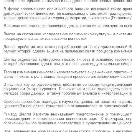
перед необходимостью выбора и определения собственных ценностны
В фокус современного политического анализа помещена также пробл
демократических ценностей, ее взаимосвязи с системой традиционных 
теорию демократизации и теорию демократии, в частности (DemocracyT
В рамках исследования процессов демократизации используются неско
Выход на системное исследование политической культуры и системы ц
процессуальных аспектов системы ценностей.
Данная проблематика также разрабатывается на фундаментальной базе
рамках которой сделан акцент на проблемах связи процесса изменени
Синтез отдельных культурологических гипотез и основных теоретич
которой обоснована идея о том, что в развитых индустриальных общ
Теория изменения ценностей характеризуется выдвижением гипотезы 
Цель – показать роль социализации в процессе интернализации сист
В научных кругах развернулись дебаты по вопросам концептуализации
социальном (макро-) уровнях. Разночтения и разногласия здесь возн
методов сбора данных, а также проблемам анализа и интерпретации п
Совершенно особые подходы к изучению ценностей вводятся в рамка
ценностей в обществе, существенно отличающаяся от политической со
Ричард Шелли Хартиган высказывает предположение о преимуществе
происхождения и формирования ценностных норм. К факторам, опр
осознанный выбор решения в соответствии с существующими ценност
Все человеческие нормативные системы схожи, сообразны в нескольк