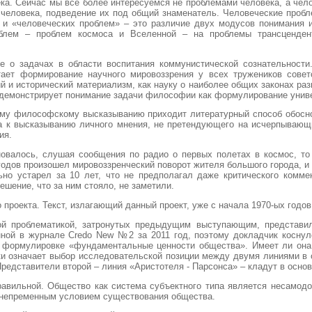
ека. Сейчас мы все более интересуемся не проблемами человека, а чел
человека, подведение их под общий знаменатель. Человеческие пробл
 и «человеческих проблем» – это различие двух модусов понимания 
блем – проблем космоса и Вселенной – на проблемы трансценден
 о задачах в области воспитания коммунистической сознательности.
тает формирование научного мировоззрения у всех тружеников сов
ий и исторический материализм, как науку о наиболее общих законах р
й демонстрирует понимание задачи философии как формулирование унив
вому философскому высказыванию приходит литературный способ обосн
 к высказыванию личного мнения, не претендующего на исчерпывающ
ия.
новалось, слушая сообщения по радио о первых полетах в космос, т
 годов произошел мировоззренческий поворот жителя большого города, и
ьно устарел за 10 лет, что не предполагал даже критического комм
ешение, что за ним стояло, не заметили.
 проекта. Текст, излагающий данный проект, уже с начала 1970-ых годо
ой проблематикой, затронутых предыдущим выступающим, представи
анной в журнале Credo New №2 за 2011 год, поэтому докладчик косну
й формулировке «фундаментальные ценности общества». Имеет ли она 
ки означает выбор исследовательской позиции между двумя линиями в 
редставители второй – линия «Аристотеля - Парсонса» – кладут в осно
равильной. Общество как система субъектного типа является несамод
т непременным условием существования общества.