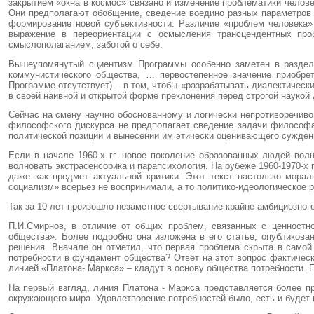
закрытием «окна в космос» связано и изменение проблематики челов
Они предполагают обобщение, сведение воедино разных параметров 
формирование новой субъективности. Различие «проблем человека»
выражение в переориентации с осмысления трансцендентных про
смыслополаганием, заботой о себе.
Вышеупомянутый сциентизм Программы особенно заметен в разделе
коммунистического общества, … первостепенное значение приобре
Программе отсутствует) – в том, чтобы «разрабатывать диалектическ
в своей наивной и открытой форме преклонения перед строгой науко
Сейчас на смену научно обоснованному и логически непротиворечи
философского дискурса не предполагает сведение задачи философа
политической позиции и вынесении им этически оценивающего сужден
Если в начале 1960-х гг. новое поколение образованных людей вол
волновать экстрасенсорика и парапсихология. На рубеже 1960-1970-х
даже как предмет актуальной критики. Этот текст настолько морал
социализм» всерьез не воспринимали, а то политико-идеологическое р
Так за 10 лет произошло незаметное свертывание крайне амбициозного
П.И.Смирнов, в отличие от общих проблем, связанных с ценностн
общества». Более подробно она изложена в его статье, опубликов
решения. Вначале он отметил, что первая проблема скрыта в само
потребности в фундамент общества? Ответ на этот вопрос фактичес
линией «Платона- Маркса» – кладут в основу общества потребности. П
На первый взгляд, линия Платона - Маркса представляется более п
окружающего мира. Удовлетворение потребностей было, есть и буде