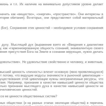
 жизнь и т.п. Их наличие на минимально допустимом уровне делает
ачить как «вещество», «энергия», «пространство». Они интересны в
итории обитания). Во-вторых, они представляют собой материальный
 (Бог). Сохранение этих ценностей – необходимое условие сохранения
 духу. Мыслящий дух (выражение взято из «Введения к диалектике
у, как «гармонизированную общность сознаний, эквивалентную своего
нения присутствия Бога на Земле в сознании верующих, нужно делать
удовольствие». Но удовольствие свойственно и человеку, и животным.
аивысшей ценность «личность» влечет основную (явно проявляющуюся)
т потому, что ведущие модусы значимости в рыночной цивилизации –
существования этой цивилизации нужны неограниченные ресурсы, что
вия. Например, признание в качестве наивысшей ценности общества
Только признание мыслящего духа в качестве наивысшей ценности не
ечеловеческих ценностей.
ссе ее ценности общественных систем?
тных обществах (и на разных этапах эволюции общества) в перечень