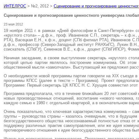
ИНТЕЛРОС
> №2, 2012 >
Сценирование и прогнозирование ценностно
Сценирование и прогнозирование ценностного универсума глоба
23 мая 2012
19 ноября 2011 г. в рамках «Дней философии в Санкт-Петербурге» 
«круглого стола» – д.ф.н., проф. Иваненков С.П., секретарь – к.ф.н.
РТА), Васецкая Е.Н., к.ф.н., доцент (СПб филиал РТА), Иваненков С.
д.ф.н., профессор (Северо-Западный институт РАНХиГС), Лукин В.Н.,
соискатель (СПбГУ), Семенков В.Е., к.ф.н., доцент (СПбГИПСР), Фомин
Начиная заседание, в своем выступлении секретарь «круглого стола
которой целью партии являлось построение коммунизма. Об этом 
общественной мысли «замолчали». Выступающий же предложил рассу
О необходимости новой программы партии говорили на XIХ съезде в 19
программы КПСС (далее в тексте – Программа). Проект предполага
Программе: Первый секретарь ЦК КПСС Н. С. Хрущев совместил этот 
Программа предполагала, что в течение ближайших 20 лет советский 
новых производственных отношений, вос­питание «нового человека, 
каждую семью к 1980 г. отдельной квартирой, а в окончательном вари
Очень показательно, что ключевая характеристика коммунизма – са
группы – руководства страны – казалось очевидным, что в будущем
безгосударственного общества неосознаваемый полностью отказ от к
поддержку различных практик самоуправления, или же идея коммуна
противоречивого отношения к идее безгосударственного общества был
Используя марксистскую терминологию, Программа предполагала не