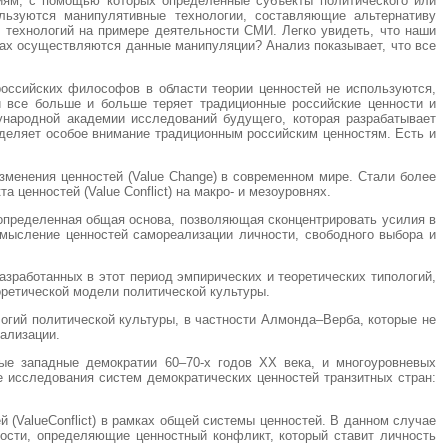
гиям, с помощью которых определенные субъекты политического или
льзуются манипулятивные технологии, составляющие альтернативу
 технологий на примере деятельности СМИ. Легко увидеть, что наши
ах осуществляются данные манипуляции? Анализ показывает, что все
российских философов в области теории ценностей не используются,
и все больше и больше теряет традиционные российские ценности и
ународной академии исследований будущего, которая разрабатывает
уделяет особое внимание традиционным российским ценностям. Есть и
зменения ценностей (Value Change) в современном мире. Стали более
ценностей (Value Conflict) на макро- и мезоуровнях.
 определенная общая основа, позволяющая сконцентрировать усилия в
смысление ценностей самореализации личности, свободного выбора и
зработанных в этот период эмпирических и теоретических типологий,
оретической модели политической культуры.
логий политической культуры, в частности Алмонда–Верба, которые не
ализации.
ные западные демократии 60–70-х годов ХХ века, и многоуровневых
е исследования систем демократических ценностей транзитных стран:
(ValueConflict) в рамках общей системы ценностей. В данном случае
ости, определяющие ценностный конфликт, который ставит личность