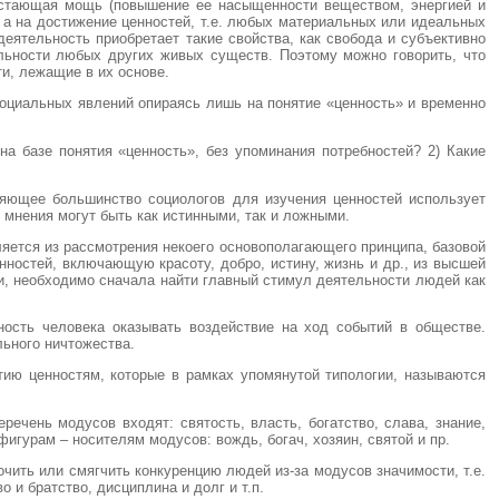
астающая мощь (повышение ее насыщенности веществом, энергией и
 а на достижение ценностей, т.е. любых материальных или идеальных
еятельность приобретает такие свойства, как свобода и субъективно
ельности любых других живых существ. Поэтому можно говорить, что
и, лежащие в их основе.
оциальных явлений опираясь лишь на понятие «ценность» и временно
на базе понятия «ценность», без упоминания потребностей? 2) Какие
вляющее большинство социологов для изучения ценностей использует
А мнения могут быть как истинными, так и ложными.
ляется из рассмотрения некоего основополагающего принципа, базовой
ностей, включающую красоту, добро, истину, жизнь и др., из высшей
ти, необходимо сначала найти главный стимул деятельности людей как
ность человека оказывать воздействие на ход событий в обществе.
льного ничтожества.
ию ценностям, которые в рамках упомянутой типологии, называются
ечень модусов входят: святость, власть, богатство, слава, знание,
игурам – носителям модусов: вождь, богач, хозяин, святой и пр.
чить или смягчить конкуренцию людей из-за модусов значимости, т.е.
 и братство, дисциплина и долг и т.п.