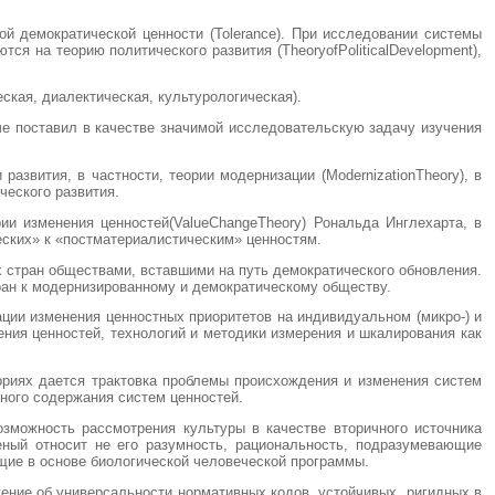
й демократической ценности (Tolerance). При исследовании системы
ся на теорию политического развития (TheorуofPoliticalDevelopment),
кая, диалектическая, культурологическая).
аче поставил в качестве значимой исследовательскую задачу изучения
азвития, в частности, теории модернизации (ModernizationTheory), в
ческого развития.
ии изменения ценностей(ValueChangeTheory) Рональда Инглехарта, в
еских» к «постматериалистическим» ценностям.
 стран обществами, вставшими на путь демократического обновления.
ран к модернизированному и демократическому обществу.
ации изменения ценностных приоритетов на индивидуальном (микро-) и
ения ценностей, технологий и методики измерения и шкалирования как
ориях дается трактовка проблемы происхождения и изменения систем
вного содержания систем ценностей.
зможность рассмотрения культуры в качестве вторичного источника
ный относит не его разумность, рациональность, подразумевающие
ие в основе биологической человеческой программы.
ение об универсальности нормативных кодов, устойчивых, ригидных в