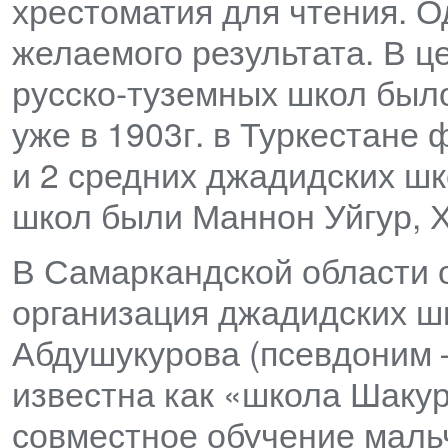
хрестоматия для чтения. О
желаемого результата. В ц
русско-туземных школ был
уже в 1903г. в Туркестане
и 2 средних джадидских шк
школ были Маннон Уйгур, 
В Самаркандской области 
организация джадидских ш
Абдушукурова (псевдоним 
известна как «школа Шаку
совместное обучение мальч