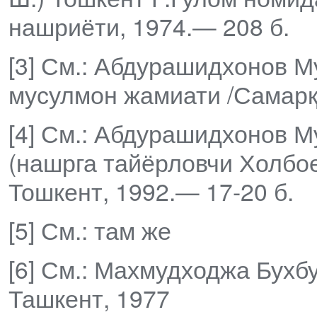
нашриёти, 1974.— 208 б.
[3] См.: Абдурашидхонов М
мусулмон жамиати /Самарқа
[4] См.: Абдурашидхонов 
(нашрга тайёрловчи Холбоев
Тошкент, 1992.— 17-20 б.
[5] См.: там же
[6] См.: Махмудходжа Бухб
Ташкент, 1977