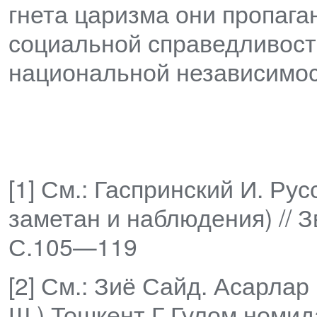
гнета царизма они пропага
социальной справедливост
национальной независимос
[1] См.: Гаспринский И. Ру
заметан и наблюдения) // З
С.105—119
[2] См.: Зиё Сайд. Асарлар
Ш.) Тошкент Г.Гулом номид