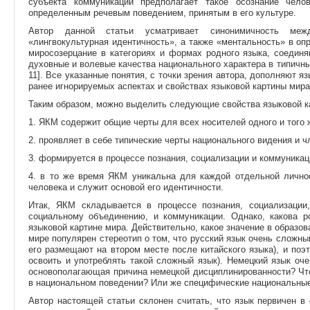
субъекта коммуникации предполагает такое осознание чело
определенным речевым поведением, принятым в его культуре.
Автор данной статьи усматривает синонимичность меж
«лингвокультурная идентичность», а также «ментальность» в оп
миросозерцание в категориях и формах родного языка, соедин
духовные и волевые качества национального характера в типичны
11]. Все указанные понятия, с точки зрения автора, дополняют 
ранее игнорируемых аспектах и свойствах языковой картины мира
Таким образом, можно выделить следующие свойства языковой к
1.
ЯКМ содержит общие черты для всех носителей одного и того 
2.
проявляет в себе типические черты национального видения и ч
3.
формируется в процессе познания, социализации и коммуникац
4.
в то же время ЯКМ уникальна для каждой отдельной личнос
человека и служит основой его идентичности.
Итак, ЯКМ складывается в процессе познания, социализации
социальному объединению, и коммуникации. Однако, какова 
языковой картине мира. Действительно, какое значение в образо
мире популярен стереотип о том, что русский язык очень сложны
его размещают на втором месте после китайского языка), и поэ
освоить и употреблять такой сложный язык). Немецкий язык оче
основополагающая причина немецкой дисциплинированности? Чт
в национальном поведении? Или же специфические национальные
Автор настоящей статьи склонен считать, что язык первичен в