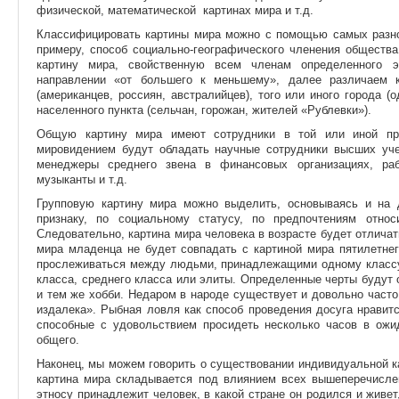
физической, математической картинах мира и т.д.
Классифицировать картины мира можно с помощью самых разноо
примеру, способ социально-географического членения обществ
картину мира, свойственную всем членам определенного эт
направлении «от большего к меньшему», далее различаем 
(американцев, россиян, австралийцев), того или иного города (о
населенного пункта (сельчан, горожан, жителей «Рублевки»).
Общую картину мира имеют сотрудники в той или иной про
мировидением будут обладать научные сотрудники высших уче
менеджеры среднего звена в финансовых организациях, ра
музыканты и т.д.
Групповую картину мира можно выделить, основываясь и на д
признаку, по социальному статусу, по предпочтениям относ
Следовательно, картина мира человека в возрасте будет отличат
мира младенца не будет совпадать с картиной мира пятилетнег
прослеживаться между людьми, принадлежащими одному классу,
класса, среднего класса или элиты. Определенные черты буду
и тем же хобби. Недаром в народе существует и довольно част
издалека». Рыбная ловля как способ проведения досуга нравитс
способные с удовольствием просидеть несколько часов в ож
общего.
Наконец, мы можем говорить о существовании индивидуальной к
картина мира складывается под влиянием всех вышеперечислен
этносу принадлежит человек, в какой стране он родился и живет,