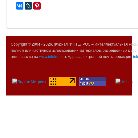
Copyright © 2004 -
2026. Журнал "ИНТЕЛРОС – Интеллектуальная Росси
полном или частичном использовании материалов, разрешенных к вос
гиперссылка на
www.intelros.ru
). Адрес электронной почты редакции:
int