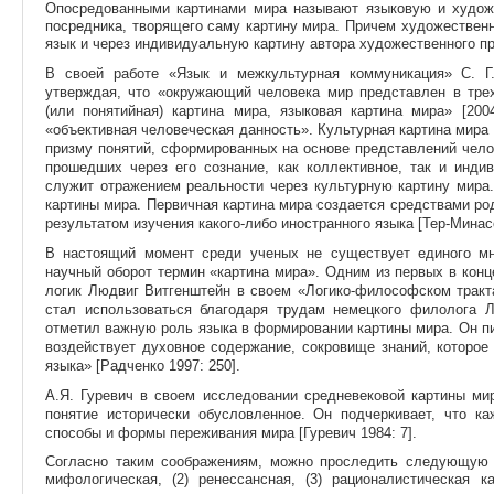
Опосредованными картинами мира называют языковую и худож
посредника, творящего саму картину мира. Причем художествен
язык и через индивидуальную картину автора художественного п
В своей работе «Язык и межкультурная коммуникация» С. Г
утверждая, что «окружающий человека мир представлен в трех
(или понятийная) картина мира, языковая картина мира» [200
«объективная человеческая данность». Культурная картина мира 
призму понятий, сформированных на основе представлений чело
прошедших через его сознание, как коллективное, так и инди
служит отражением реальности через культурную картину мира
картины мира. Первичная картина мира создается средствами род
результатом изучения какого-либо иностранного языка [Тер-Минасо
В настоящий момент среди ученых не существует единого мн
научный оборот термин «картина мира». Одним из первых в конц
логик Людвиг Витгенштейн в своем «Логико-философском тракта
стал использоваться благодаря трудам немецкого филолога 
отметил важную роль языка в формировании картины мира. Он пи
воздействует духовное содержание, сокровище знаний, которое
языка» [Радченко 1997: 250].
А.Я. Гуревич в своем исследовании средневековой картины мир
понятие исторически обусловленное. Он подчеркивает, что ка
способы и формы переживания мира [Гуревич 1984: 7].
Согласно таким соображениям, можно проследить следующую 
мифологическая, (2) ренессансная, (3) рационалистическая 