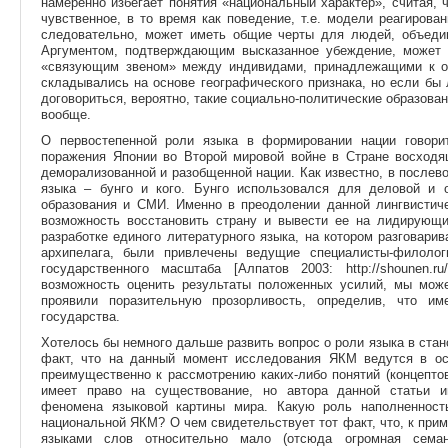
намеренно избегает понятия «национальный характер», считая, ч
чувственное, в то время как поведение, т.е. модели реагирова
следовательно, может иметь общие черты для людей, объедин
Аргументом, подтверждающим высказанное убеждение, может 
«связующим звеном» между индивидами, принадлежащими к од
складывались на основе географического признака, но если бы
договориться, вероятно, такие социально-политические образова
вообще.
О первостепенной роли языка в формировании нации говори
поражения Японии во Второй мировой войне в Стране восходя
деморализованной и разобщенной нации. Как известно, в после
языка – бунго и кого. Бунго использовался для деловой и 
образования и СМИ. Именно в преодолении данной лингвистиче
возможность восстановить страну и вывести ее на лидирующи
разработке единого литературного языка, на котором разговари
архипелага, были привлечены ведущие специалисты-филолог
государственного масштаба [Алпатов 2003: http://shounen.ru/
возможность оценить результаты положенных усилий, мы мож
проявили поразительную прозорливость, определив, что им
государства.
Хотелось бы немного дальше развить вопрос о роли языка в стан
факт, что на данный момент исследования ЯКМ ведутся в ос
преимущественно к рассмотрению каких-либо понятий (концепто
имеет право на существование, но автора данной статьи 
феномена языковой картины мира. Какую роль наполненност
национальной ЯКМ? О чем свидетельствует тот факт, что, к прим
языками слов относительно мало (отсюда огромная семант