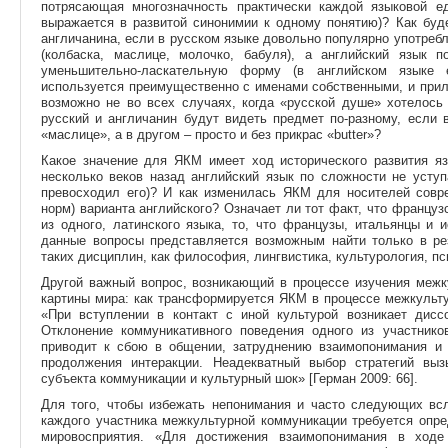
потрясающая многозначность практически каждой языковой е
выражается в развитой синонимии к одному понятию)? Как буд
англичанина, если в русском языке довольно популярно употре
(колбаска, маслице, молочко, бабуля), а английский язык 
уменьшительно-ласкательную форму (в английском языке 
используется преимущественно с именами собственными, и прилаг
возможно не во всех случаях, когда «русской душе» хотелось
русский и англичанин будут видеть предмет по-разному, если 
«маслице», а в другом – просто и без прикрас «butter»?
Какое значение для ЯКМ имеет ход исторического развития яз
несколько веков назад английский язык по сложности не уступ
превосходил его)? И как изменилась ЯКМ для носителей совре
норм) варианта английского? Означает ли тот факт, что француз
из одного, латинского языка, то, что французы, итальянцы и
данные вопросы представляется возможным найти только в ре
таких дисциплин, как философия, лингвистика, культурология, пс
Другой важный вопрос, возникающий в процессе изучения межк
картины мира: как трансформируется ЯКМ в процессе межкульту
«При вступлении в контакт с иной культурой возникает дисс
Отклонение коммуникативного поведения одного из участник
приводит к сбою в общении, затруднению взаимопонимания и 
продолжения интеракции. Неадекватный выбор стратегий выз
субъекта коммуникации и культурный шок» [Герман 2009: 66].
Для того, чтобы избежать непонимания и часто следующих всл
каждого участника межкультурной коммуникации требуется опр
мировосприятия. «Для достижения взаимопонимания в ходе