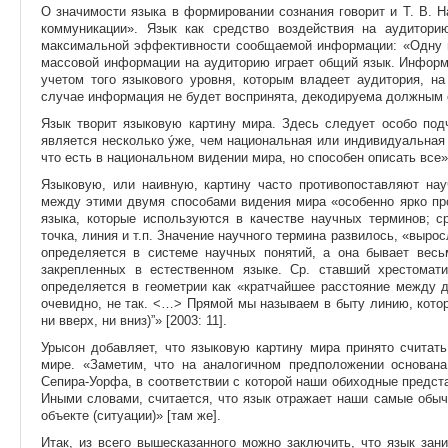
О значимости языка в формировании сознания говорит и Т. В. 
коммуникации». Язык как средство воздействия на аудитори
максимальной эффективности сообщаемой информации: «Одну 
массовой информации на аудиторию играет общий язык. Информ
учетом того языкового уровня, которым владеет аудитория, н
случае информация не будет воспринята, декодируема должным о
Язык творит языковую картину мира. Здесь следует особо подч
является несколько ýже, чем национальная или индивидуальная
что есть в национальном видении мира, но способен описать все» 
Языковую, или наивную, картину часто противопоставляют нау
между этими двумя способами видения мира «особенно ярко про
языка, которые используются в качестве научных терминов; ср.
точка, линия и т.п. Значение научного термина развилось, «выро
определяется в системе научных понятий, а она бывает весь
закрепленных в естественном языке. Ср. ставший хрестомат
определяется в геометрии как «кратчайшее расстояние между д
очевидно, не так. <…> Прямой мы называем в быту линию, котора
ни вверх, ни вниз)”» [2003: 11].
Урысон добавляет, что языковую картину мира принято считат
мире. «Заметим, что на аналогичном предположении основана 
Сепира-Уорфа, в соответствии с которой наши обиходные предс
Иными словами, считается, что язык отражает наши самые обыч
объекте (ситуации)» [там же].
Итак, из всего вышесказанного можно заключить, что язык зан