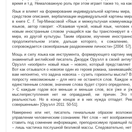
время и т.д. Немаловажную роль при этом играет также то, на как
Язык и влияет на формирование индивидуальной картины мира, 
средством описания, вербализации индивидуальной картины мир
в книге С. Г. Тер-Минасовой «Язык и межкультуная коммуникац
языков, автор говорит: «Усваивая чужой, новый язык, человек
новым иностранным словом учащийся как бы транспонирует в с
мира, из другой культуры. Таким образом, изучение иностранн
продолжительном этапе, дальше которого, к сожалению,
сопровождается своеобразным раздвоением личности» [2004: 57].
Мощь и силу языка как инструмента, формирующего картину мир
знаменитый английский писатель Джордж Оруэлл в своей антиут
Оруэлл «изобрел» новый язык – новояз, который представляет 
Вот как отзывался о новоязе один из героев романа, занимавший
вам непонятно, что задача новояза – сузить горизонты мысли?
попросту невозможным – для него не останется слов. Каждое 
единственным словом, значение слова будет строго определено,
> С каждым годом все меньше и меньше слов, все ýже и ýж
мыслепреступления нет ни оправданий, ни причин. Это т
реальностью. Но в конце концов и в них нужда отпадет. Рев
совершенным» [Оруэлл 2011: 50-51].
Намеренно или нет, писатель гениальным образом возлож
управлении человеческим сознанием. Нет слов – нет воображения
ставить под сомнение информацию, преподносимую правящей па
– лишь частичка послушной безликой массы. Следовательно, нет