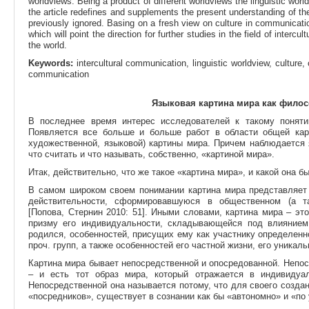
worldviews. Being a product of different worldviews the linguistic wor
the article redefines and supplements the present understanding of the
previously ignored. Basing on a fresh view on culture in communicatio
which will point the direction for further studies in the field of interc
the world.
Keywords:
intercultural communication, linguistic worldview, culture, 
communication
Языковая картина мира как фило
В последнее время интерес исследователей к такому поняти
Появляется все больше и больше работ в области общей карт
художественной, языковой) картины мира. Причем наблюдается 
что считать и что называть, собственно, «картиной мира».
Итак, действительно, что же такое «картина мира», и какой она б
В самом широком своем понимании картина мира представляет 
действительности, сформировавшуюся в общественном (а та
[Попова, Стернин 2010: 51]. Иными словами, картина мира – эт
призму его индивидуальности, складывающейся под влиянием
родился, особенностей, присущих ему как участнику определенн
проч. групп, а также особенностей его частной жизни, его уникал
Картина мира бывает непосредственной и опосредованной. Непоср
– и есть тот образ мира, который отражается в индивидуа
Непосредственной она называется потому, что для своего создан
«посредников», существует в сознании как бы «автономно» и «по