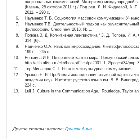
национальных взаимосвязей: Материалы международной за
(Казань, 28 октября 2011 г.) / Под ред. Л. И. Фидаевой, А. Г
2011. – 290 с.
Науменко Т. В. Социология массовой коммуникации: Учебное
Науменко Т.В. Деятельностный подход как объяснительный
философии// Credo new. 2013. № 1.
Попова З. Д. Когнитивная лингвистика / З. Д. Попова, И. А. 
314, [6]с.
Радченко О.А. Язык как миросозидание. Лингвофилософская
1997. – 245 с.
Рогозина И.В. Плюрализм картин мира: Ползуновский альм
http://elib.altstu.ru/elib/books/Files/pa2001_1_2/pages/34/pa
Тер-Минасова С. Г. Язык и межкультурная коммуникация. – М
Урысон Е. В. Проблемы исследования языковой картины мир
академия наук. Институт русского языка им. В. В. Виноград
224 с.
Lull J. Culture in the Communication Age. Routledge, Taylor a
Другие статьи автора:
Гринюк Анна