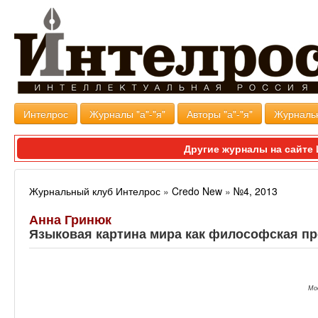
Интелрос
Журналы "а"-"я"
Авторы "а"-"я"
Журналь
Другие журналы на сайт
Журнальный клуб Интелрос
»
Credo New
»
№4, 2013
Анна Гринюк
Языковая картина мира как философская п
Мо