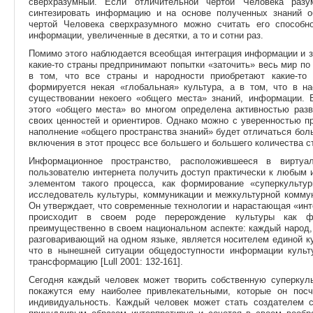
сверхразумный. Если отличительной чертой Человека разум
синтезировать информацию и на основе полученных знаний о
чертой Человека сверхразумного можно считать его способн
информации, увеличенные в десятки, а то и сотни раз.
Помимо этого наблюдается всеобщая интеграция информации и зн
какие-то страны предпринимают попытки «заточить» весь мир по
в том, что все страны и народности приобретают какие-то
формируется некая «глобальная» культура, а в том, что в 
существовании некоего «общего места» знаний, информации. 
этого «общего места» во многом определена активностью разв
своих ценностей и ориентиров. Однако можно с уверенностью 
наполнение «общего пространства знаний» будет отличаться бол
включения в этот процесс все большего и большего количества с
Информационное пространство, расположившееся в вирту
пользователю интернета получить доступ практически к любым
элементом такого процесса, как формирование «суперкульту
исследователь культуры, коммуникации и межкультурной коммун
Он утверждает, что современные технологии и нарастающая «инт
происходит в своем роде перерождение культуры как фе
преимущественно в своем национальном аспекте: каждый народ,
разговаривающий на одном языке, является носителем единой к
что в нынешней ситуации общедоступности информации культ
трансформацию [Lull 2001: 132-161].
Сегодня каждый человек может творить собственную суперкуль
покажутся ему наиболее привлекательными, которые он пос
индивидуальность. Каждый человек может стать создателем со