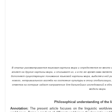
В статье рассматривается языковая картина мира и определяется ее место 
влияет на другие картины мира, и описывает их, и в то же время сама являе
дополняет существующее понимание языковой картины мира, выделяя в ней ра
нового, нетривиального взгляда на состояние культуры в эпоху глобализации
ответов на которые задаст направление для дальнейших исследований в обл
модели мира.
Philosophical understanding of the l
Annotation:
The present article focuses on the linguistic worldvi