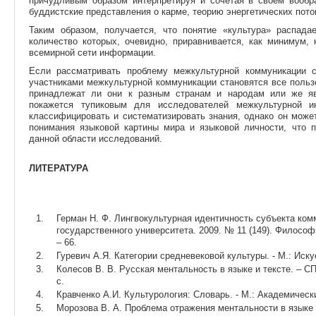
причудливым образом интерпретируя и сочетая в своем вообра
буддистские представления о карме, теорию энергетических пото
Таким образом, получается, что понятие «культура» распада
количество которых, очевидно, приравнивается, как минимум,
всемирной сети информации.
Если рассматривать проблему межкультурной коммуникации с
участниками межкультурной коммуникации становятся все пользо
принадлежат ли они к разным странам и народам или же яв
покажется тупиковым для исследователей межкультурной и
классифицировать и систематизировать знания, однако он може
понимания языковой картины мира и языковой личности, что
данной области исследований.
ЛИТЕРАТУРА
Герман Н. Ф. Лингвокультурная идентичность субъекта ком
государственного университета. 2009. № 11 (149). Философи
– 66.
Гуревич А.Я. Категории средневековой культуры. - М.: Иску
Колесов В. В. Русская ментальность в языке и тексте. – СП
с.
Кравченко А.И. Культурология: Словарь. - М.: Академически
Морозова В. А. Проблема отражения ментальности в языке 