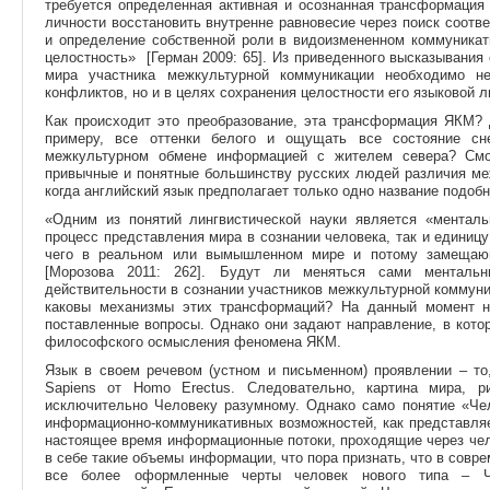
требуется определенная активная и осознанная трансформация
личности восстановить внутренне равновесие через поиск соот
и определение собственной роли в видоизмененном коммуникат
целостность» [Герман 2009: 65]. Из приведенного высказывания 
мира участника межкультурной коммуникации необходимо н
конфликтов, но и в целях сохранения целостности его языковой л
Как происходит это преобразование, эта трансформация ЯКМ? 
примеру, все оттенки белого и ощущать все состояние сн
межкультурном обмене информацией с жителем севера? Смо
привычные и понятные большинству русских людей различия меж
когда английский язык предполагает только одно название подоб
«Одним из понятий лингвистической науки является «ментальн
процесс представления мира в сознании человека, так и едини
чего в реальном или вымышленном мире и потому замещающ
[Морозова 2011: 262]. Будут ли меняться сами менталь
действительности в сознании участников межкультурной коммун
каковы механизмы этих трансформаций? На данный момент н
поставленные вопросы. Однако они задают направление, в кото
философского осмысления феномена ЯКМ.
Язык в своем речевом (устном и письменном) проявлении – то
Sapiens от Homo Erectus. Следовательно, картина мира, р
исключительно Человеку разумному. Однако само понятие «Чел
информационно-коммуникативных возможностей, как представляе
настоящее время информационные потоки, проходящие через чел
в себе такие объемы информации, что пора признать, что в совр
все более оформленные черты человек нового типа – Ч