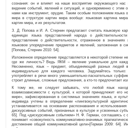
сознания: он и влияет на наше восприятие окружающего нас
видение событий, явлений и ситуаций, и одновременно с этим о
нами как инструмент, орудие. Таким особым положением языка 
мира в структуре картин мира вообще: языковая картина мир
картин мира, и их результатом.
З. Д. Попова и И. А. Стернин предлагают считать языковую ка
единицах языка представлений народа о действительности
представление о действительности, отраженное в значениях
языковое упорядочение предметов и явлений, заложенная в с
[Попова, Стернин 2010: 54].
Изложенное определение представляется в некоторой степени не
где же личность? Ведь ЯКМ – явление уникальное для кажд
Несомненно, язык – предмет, объединяющий разных людей в
индивидуально для каждого человека. Задумайтесь только: к
употребляет в речи много уменьшительно-ласкательных суффиксо
строит длинные, сложные предложения, а кто-то предпочитает изл
К тому же, не следует забывать, что любой язык наход
взаимозависимости с культурой, к которой принадлежит его н
мире», зафиксированная в системных значениях языка, и куль
индивида учтены в определении «лингвокультурной идентично
устанавливается на основании распознавания и использования
дискурсивных событий, признанных в культуре и усвоенных субъ
65]. Под «дискурсивным событием» Н. Ф. Герман, соглашаясь с
понимает «совокупность коммуникативно-значимых прагматическ
достижение общей коммуникативной цели»[Герман 2009: 64]. И