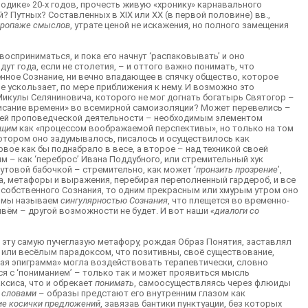
иодике» 20-х годов, прочесть живую «хронику» карнавального
? Путных? Составленных в XIX или XX (в первой половине) вв.,
пропаже смыслов
, утрате ценой не искажения, но полного замещения
восприниматься, и пока его начнут ‘распаковывать’ и оно
т года, если не столетия, – и оттого важно понимать, что
енное Сознание, ни вечно впадающее в спячку общество, которое
е ускользает, по мере приближения к нему. И возможно это
Микулы Селяниновича, которого не мог догнать богатырь Святогор –
висание времени» во всемирной самоизоляции? Может перевелись –
воей проповедческой деятельности – необходимым элементом
ущим
как «процессом воображаемой перспективы», но только на том
 котором оно задумывалось, писалось и осуществилось как
рвое как бы поднабрало в весе, а второе – над техникой своей
м – как ‘переброс’ Ивана Поддубного, или стремительный хук
утовой бабочкой – стремительно, как может ‘
пронзить прозрение
’,
ва, метафоры и выражения, перебирая переполненный гардероб, и все
собственного Сознания, то одним прекрасным или хмурым утром оно
о мы называем
сингулярностью Сознания
, что плещется во временно-
вём – другой возможности не будет. И вот наши
«диалоги со
в эту самую пучеглазую метафору, рождая Образ Понятия, заставлял
или весёлым парадоксом, что позитивны, своё существование,
ская эпиграмма» могла воздействовать терапевтически, словно
я с ‘пониманием’ – только так и может проявиться мысль
ксиса, что и обрекает
понимать
, самоосуществляясь через флюиды
 словами
– образы предстают его внутренним глазом как
ие косички предложений
, завязав бантики пунктуации, без которых