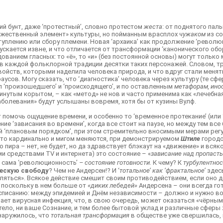
ий бунт, даже ‘протестный’, словно протестом
жеста
: от поднятого пал
удожественный элемент» культуры, но пойманным врасплох
чужаком
из со
уплению или сбору племени. Новая ‘архаика’ как продолжение ‘революц
ускается извне, и что отличается от трансформации ‘канонического обо
ванием гласных: то «ё», то «и» (без постоянной основы) могут только 
 в каждой фольклорной традиции десятки таких персонажей. Словом, тр
свойств, которыми наделила человека природа, и что вдруг стали мен
аусов. Могу сказать, что ‘диагностика’ человека через культуру (те сф
л ‘произошедшего’ и ‘происходящего’, и по оставленным
метафорам,
ино
нутым корытом, – как «метод» не нов и часто применима как «лечебная п
аболевания» будут услышаны вовремя, хотя бы от кузины Вулф.
т помочь ощущение времени, и особенно то ‘временное протекание’ (или 
е ‘зависания во времени’, когда все стоит на паузе, но между тем вс
мой ‘плановым порядком’, при этом стремительно вносимыми мерами рег
, что кардинально и мигом меняются, при демонстрируемом
Штиле
городо
о пира – нет, не будет, но да здравствует блэкаут на «движение» и вс
и средствами TV и интернета) это состояние – «
зависание над пропаст
 сама ‘революционность’
– состояние готовности.
К чему? К
турбулентнос
ческую свободу
? Чем не Андерсен!? И ‘
тотальное’ как ‘фрактальное’
здес
вляться». Всякое действие смешит своим противодействием, если оно д
поскольку в нем больше от
«диких лебедей»
Андерсена – они всегда го
расписанию: между эпидемией и Днём независимости – должно и нужно 
вает вирусная инфекция, что, в свою очередь, может оказаться «чёрным
е тело, ни ваше Сознание, и тем более бытовой уклад и различные сфер
бнаружилось, что
тотальная трансформация
в обществе уже свершилась, 