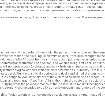
удаётся, то включаются природные катаклизмы и социальные бифуркации
ся – поспешая, пока психосоматика «прошлого» ещё жива, пока пальцы 
способностью, которую настоятельно рекомендуют забыть современные
ссипативная система, Пригожин, ‘троянский терроризм’, Сознание, рево
he darkness of the garden of ideas with the patter of the magpie and the sein
f the denotation itself is a lingual-alarmist splinter), then he is changed to th
end, “
Ides of March
” occur from year to year, accompanying the unhurried course 
ho-somatic transformations of a person, and we are talking, first of all, about 
, he will not grow a beak (biological aspect) – he is only threatened by an ant
ity (anthropological aspect), which directly determine its “humanity”. It is thi
sness, but skillfully and artificially derived empirically and aimed at stormin
 it is enough to look at the history of the culture of all mankind as a whole – a
ideas and teachings), if you “tame” fails, then natural disasters and social bi
 – hurrying while the psychosomatics of the ‘past’ is still alive, until the finge
hich is strongly recommended to be forgotten by modern transformers of the Lo
gozhin, ‘Trojan terrorism’, Consciousness, revolution, allegory, virus, Image of t