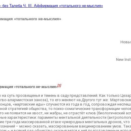
 без Талеба Ч. III. Аффирмация «тотального не-мыслия»
ирмация «тотального не-мыслия»
Новый
New Inst
[1]
рмация «тотального не-мыслия»
на суть просвещенья и темень в саду представлений. Как только Цезар
нгво-алармистская заноза), то его меняют на
Другого
тут же: Мартовски
концов,
«мартовские иды»
случаются из года в год, сопровождая неспе
й стратегией общества, то психо-соматические трансформации человека
него не появится ни хвост, ни жабры, не отрастёт клюв (биологический а
нные характеристики: параменты ментальной деятельности (антропологи
е три года массированной атаке чужеродных ментальных дронов, что н
сознаний
– можно сказать, массированным вакцинированием умов. Так
лом – и всякий раз общество оказывается к ней подготовленным исподв