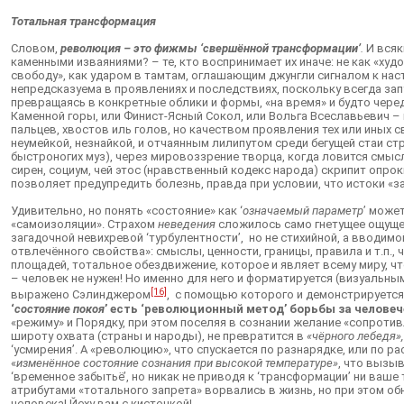
Тотальная трансформация
Словом,
революция – это фижмы ‘свершённой трансформации’
.
И всяк
каменными изваяниями? – те, кто воспринимает их иначе: не как «х
свободу», как ударом в тамтам, оглашающим джунгли сигналом к наст
непредсказуема в проявлениях и последствиях, поскольку всегда зап
превращаясь в конкретные облики и формы, «на время» и будто чередо
Каменной горы, или Финист-Ясный Сокол, или Вольга Всеславьевич –
пальцев, хвостов иль голов, но качеством проявления тех или иных 
неумейкой, незнайкой, и отчаянным лилипутом среди бегущей стаи стр
быстроногих муз), через мировоззрение творца, когда ловится смыс
сирен, социум, чей этос (нравственный кодекс народа) скрипит опроки
позволяет предупредить болезнь, правда при условии, что истоки «з
Удивительно, но понять «состояние» как ‘
означаемый параметр
’ може
«самоизоляции». Страхом
неведения
сложилось само гнетущее ощущени
загадочной невихревой ‘турбулентности’, но не стихийной, а вводи
отвлечённого свойства»: смыслы, ценности, границы, правила и т.п.
площадей, тотальное обездвижение, которое и являет всему миру, чт
– человек не нужен! Но именно для него и форматируется (визуальным
[16]
выражено Сэлинджером
, с помощью которого и демонстрируется
‘
состояние покоя
’ есть ‘революционный метод’ борьбы за челове
«режиму» и Порядку, при этом поселяя в сознании желание «сопроти
широту охвата (страны и народы), не превратится в
«чёрного лебедя»,
‘усмирения’. А «революцию», что спускается по разнарядке, или по 
«
изменённое состояние сознания при высокой температуре»
, что вызы
‘временное забытьё’, но никак не приводя к ‘трансформации’ ни ваш
атрибутами «тотального запрета» ворвались в жизнь, но при этом о
человека! Йеху вам с кисточкой!