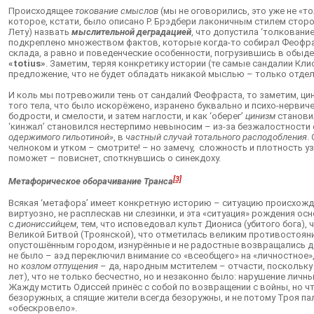
Происходящее
токование смыслов
(мы не оговорились, это уже не «т
которое, кстати, было описано Р. Брэдбери лаконичным стилем сторо
Лету) назвать
мыслительной деградацией
, что допустила ‘толкование
подкреплено множеством фактов, которые когда-то собирал Феофрас
склада, а равно и поведенческие особенности, погрузившись в обыде
«
totius
»
. Заметим, теряя конкретику истории (те самые сандалии Кли
предложение, что не будет обладать никакой мыслью – только отде
И коль мы потревожили тень от сандалий Феофраста, то заметим, цин
того тела, что было искорёжено, изранено буквально и психо-нервиче
бодрости, и смелости, и затем наглости, и как ‘оберег’
цинизм
станови
‘кинжал’ становился нестерпимо невыносим – из-за безжалостности 
одержимого гильотиной»
, в
частный случай тотального расподобления
.
челноком и утком – смотрите! – но замечу, сложность и плотность уз
поможет – повиснет, споткнувшись о синекдоху.
[3]
Метафорическое оборачивание Транса
Всякая ‘метафора’ имеет конкретную историю – ситуацию происхожде
виртуозно, не расплескав ни слезинки, и эта «ситуация» рождения 
с
диониссийцем
, тем, что исповедовал культ Диониса (убитого бога)
Великой Битвой (Троянской), что отметилась великим противостояние
опустошённым городом, изнурённые и не радостные возвращались до
не было – аэд переключил внимание со «всеобщего» на «личностное»,
но
козлом отпущения
– да, народным мстителем – отчасти, поскольк
лет), что не только бесчестно, но и незаконно было: нарушение лич
Жажду мстить Одиссей принёс с собой по возвращении с войны, но ч
безоружных, а спящие жители всегда безоружны, и не потому Троя пала
«обескровело».