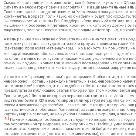
Смысл из ‘восприятия’ не выпорхнет, как бабочка из куколки, и Образ
сигналу и маяком горит свеча восприятия – и ваши
ментальные аль
Такие совпадения представления или ‘
ментального восприятия
’ не вс
континенты, возраст, пол и язык, но они были и будут происходить,
‘
заворачивание’
метафоры Рея Брэдбери в
‘арктический жар’
явилось т
мышления, и особенно к плетению косичек, и к которому должна быт
лицемерие»,
расползшееся плющом, тлеющим и тлетворным, по хребту 
А ведь раньше я никогда не обращала внимания на тот факт, что Брэ
поскольку считала это художественным преувеличением на грани ‘бы
‘фантазию’ проверяет мат-анализом, – но в юности я и помыслить не
манкируя
«низким»,
оболгав
реальность
произошедшую, и ‘поджог’ наз
но словно ведя отсчёт «утопленникам» – всем
утопленным
в этом не-
огней»
, ни подмены концептов, вносимых
постмодерном
, что своим «
злаки, включая деревья, отчего не вдруг, но мессерами закружили 
И все в этом ‘травмированном’ трансформацией обществе, что не зам
невозможно – оставь надежду на печатный знак, невозможно напечата
возможно все! Не думаю, что в подобных обстоятельствах соткался
предоплаты за публикацию статьи (гонорар при этом исключается а
Так ли видим? Явно на автора из зеркала смотрит кто-то Иной – немо
издателем были в XIX веке, то мировая литература не узрила бы ни Гю
прозы
и
поэтическая философия
– это те новые жанры, которыми они р
‘фантастического’, обогащая ‘бытовым’, развивали жанры ‘эпистолярн
картину мира в головах, но не купируя Сознание, а окрыляя, а значит
[15]
По чьей команде пробежалась эта Буря, что выдаёт себя за «бурю
самостоятельной тренировке, как сноровки Ума, таблица умножения 
за этим скользнувшим иносказанием «мятежной бабушки-вьюги», вст
количество «счастья» (прожиточным минимумом), называя это «всео