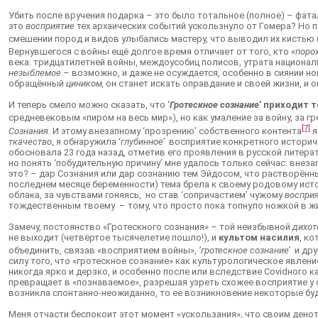
Убить после вручения подарка – это было тотальное (полное) – фат
это
восприятие
тех архаических событий ускользнуло от Гомера? Но по
смешении пород и видов улыбались мастеру, что выводил их кистью (XIV
Вернувшегося с войны ещё долгое время отличает от того, кто
«поро
века: тридцатилетней войны, междоусобиц полисов, утрата националь
незыблемое
– возможно, и даже не осуждается, особенно в сиянии но
обращённый
циником,
он станет искать оправдание и своей жизни, и 
И теперь смело можно сказать, что ‘
Гротескное сознание
’ приходит 
средневековым «пиром на весь мир»), но как умаление за войну, за гр
[7]
Сознания.
И этому внезапному ‘прозрению’ собственного контента
я
ткачество
, я обнаружила ‘
глубинное’
восприятие конкретного историче
обосновала 23 года назад, отметив его проявления в русской литера
но понять ‘побудительную причину’ мне удалось только сейчас: внезап
это? – дар Сознания или дар сознанию тем Эйдосом, что растворён
последнем месяце беременности) тема брела к своему родовому источн
облака, за чувствами гоняясь, но став ‘сопричастием’ чужому
воспри
тождественным твоему – тому, что просто пока топнуло ножкой в жив
Замечу, постоянство «Гротескного сознания» – той неизбывной
дихот
не выходит (четвёртое тысячелетие пошло!), и
культом насилия
, к
объединить, связав «восприятием войны»,
‘гротескное сознание’
и дру
силу того, что «гротескное сознание» как культурологическое явлен
никогда ярко и дерзко, и особенно после или вследствие Covidного к
превращает в «познаваемое», разрешая узреть схожее восприятие у с
возникла спонтанно-неожиданно, то ее возникновение некоторые буд
Меня отчасти беспокоит этот момент «ускользания», что своим денота