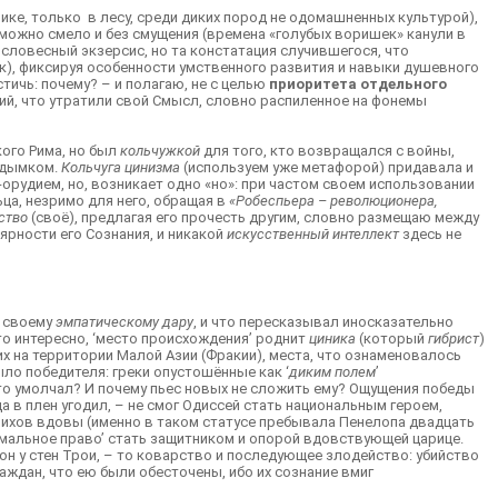
ике, только в лесу, среди диких пород не одомашненных культурой),
, можно смело и без смущения (времена «голубых воришек» канули в
не словесный экзерсис, но та констатация случившегося, что
), фиксируя особенности умственного развития и навыки душевного
тичь: почему? – и полагаю, не с целью
приоритета отдельного
ий, что утратили свой Смысл, словно распиленное на фонемы
кого Рима, но был
кольчужкой
для того, кто возвращался с войны,
м дымком.
Кольчуга цинизма
(используем уже метафорой) придавала и
удием, но, возникает одно «но»: при частом своем использовании
ца, незримо для него, обращая в
«Робеспьера – революционера,
ство
(своё), предлагая его прочесть другим, словно размещаю между
лярности его Сознания, и никакой
искусственный интеллект
здесь не
я своему
эмпатическому дару
, и что пересказывал иносказательно
что интересно, ‘место происхождения’ роднит
циника
(который
гибрист
)
их на территории Малой Азии (Фракии), места, что ознаменовалось
ыло победителя: греки опустошённые как ‘
диким полем
’
то умолчал? И почему пьес новых не сложить ему? Ощущения победы
а в плен угодил, – не смог Одиссей стать национальным героем,
нихов вдовы (именно в таком статусе пребывала Пенелопа двадцать
мальное право’ стать защитником и опорой вдовствующей царице.
он у стен Трои, – то коварство и последующее злодейство: убийство
раждан, что ею были обесточены, ибо их сознание вмиг