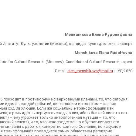
Меньшикова Елена Рудольфовна
 Институт Культурологии (Москва), кандидат культурологии, эксперт
Menshikova Elena Rudolfovna
itute for Cultural Research (Moscow), Candidate of Cultural Research, expert
E-mail:
elen_menshikova@mail.ru
; УДК 820
ь приходит в противоречие с верховными кланами, то, что сегодня
ми идами, чередой событий, кинжальным всплеском – знание
шный ход Эволюции. Если же социальные трансформации как
, а речь идёт, в первую очередь, о них, ибо в ближайшие сто лет
спект) – ему угрожает только антропогенная мутация – то, что
ческий аспект), и то, что непосредственно обусловливают его
е связаны с работой конкретно взятого Сознания, но искусно и
ая трансформация проводится самим обществом регулярно –
оль: контрагентами (жрецами, волхвами, авгурами, теологами,