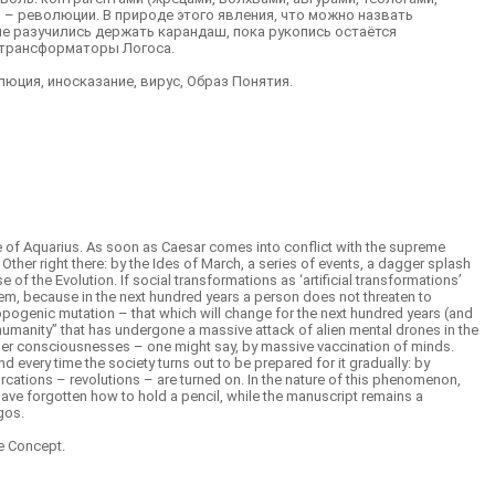
 – революции. В природе этого явления, что можно назвать
не разучились держать карандаш, пока рукопись остаётся
 трансформаторы Логоса.
люция, иносказание, вирус, Образ Понятия.
e of Aquarius. As soon as Caesar comes into conflict with the supreme
e Other right there: by the Ides of March, a series of events, a dagger splash
of the Evolution. If social transformations as ‘artificial transformations’
them, because in the next hundred years a person does not threaten to
hropogenic mutation – that which will change for the next hundred years (and
s “humanity” that has undergone a massive attack of alien mental drones in the
g other consciousnesses – one might say, by massive vaccination of minds.
nd every time the society turns out to be prepared for it gradually: by
furcations – revolutions – are turned on. In the nature of this phenomenon,
rs have forgotten how to hold a pencil, while the manuscript remains a
gos.
he Concept.