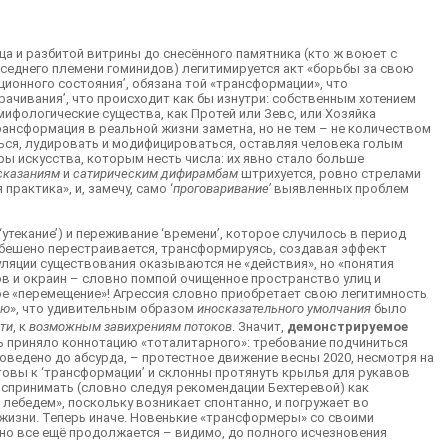
ьца и разбитой витрины до снесённого памятника (кто ж воюет с
седнего племени гоминидов) легитимируется акт «борьбы за свою
ионного состояния’, обязана той «трансформации», что
рачивания’, что происходит как бы изнутри: собственным хотением
мифологические существа, как Протей или Зевс, или Хозяйка
ансформация в реальной жизни заметна, но не тем – не количеством
яться, лудировать и модифицироваться, оставляя человека голым
еры искусства, которым несть числа: их явно стало больше
сказаниям
и
сатирическим дифирамбам
штрихуется, ровно стрелами
рактика», и, замечу, само ‘
проговаривание’
выявленных проблем
‘утекание’) и переживание ‘времени’, которое случилось в период
е бешено перестраивается, трансформируясь, создавая эффект
уляции существования оказываются не «действия», но «понятия
в и окраин – словно помпой очищенное пространство улиц и
якое «перемещение»! Агрессия словно приобретает свою легитимность
ью
», что удивительным образом
иносказательного умолчания
было
ти
, к
возможным завихрениям потоков
. Значит,
демонстрируемое
ь приняло коннотацию «тоталитарного»: требование подчиниться
оведено до абсурда, – протестное движение весны 2020, несмотря на
товы к ‘трансформации’ и склонны протянуть крылья для рукавов
воспринимать (словно следуя рекомендации Бехтеревой) как
 лебедем», поскольку возникает спонтанно, и погружает во
ы жизни. Теперь иначе. Новенькие «трансформеры» со своими
но все ещё продолжается – видимо, до полного исчезновения