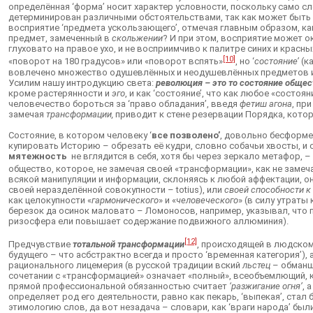
определённая ‘форма’ носит характер условности, поскольку само сл
детерминирован различными обстоятельствами, так как может быть 
восприятие ‘предмета ускользающего’, отмечая главным образом, как
предмет, замеченный в
скольжении
? И при этом, восприятие может о
глуховато на правое ухо, и не восприимчиво к палитре синих и красны
[10]
«поворот на 180 градусов» или «поворот вспять»
, но ‘
состояние’
(к
вовлечено множество одушевлённых и неодушевлённых предметов и о
Усилим нашу интродукцию света:
революция – это то состояние общест
кроме растерянности и
эго
, и как ‘состояние’, что как любое «состо
человечество бороться за ‘право обладания’, введя
фетиш агона
, пр
замечая
трансформации,
приводит к стене резервации Порядка, кото
Состояние, в котором человеку ‘
все позволено’
, довольно бесформе
купировать Историю – обрезать её кудри, словно собачьи хвосты, и о
мятежность
не вглядится в себя, хотя бы через зеркало метафор, – 
общество, которое, не замечая своей «трансформации», как не замеч
всякой манипуляции и информации, склоняясь к любой аффектации, он
своей неразделённой совокупности – totius), или
своей способности к
как целокупности «
гармонического
» и «
человеческого
» (в силу утрат
березок да осинок маловато – Ломоносов, например, указывал, что п
ризосфера ели повышает содержание подвижного аллюминия).
[12]
Предчувствие
тотальной трансформации
, происходящей в людском
будущего – что асбстрактно всегда и просто ‘временная категория’),
рационального лицемерия (в русской традиции вский
льстец
– обманщи
сочетании с «трансформацией» означает «полный», всеобъемлющий, к
прямой профессиональной обязанностью считает
‘разжигание огня’
, 
определяет род его деятельности, равно как пекарь, ‘выпекая’, стал
этимологию слов, да вот незадача – словари, как ‘враги народа’ б