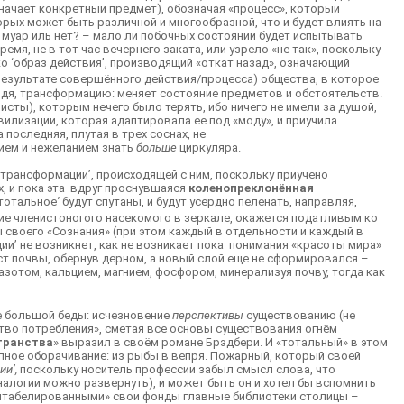
значает конкретный предмет), обозначая «процесс», который
ых может быть различной и многообразной, что и будет влиять на
в муар иль нет? – мало ли побочных состояний будет испытывать
мя, не в тот час вечернего заката, или узрело «не так», поскольку
ко ‘образ действия’, производящий «откат назад», означающий
 результате совершённого действия/процесса) общества, в которое
дя, трансформацию: меняет состояние предметов и обстоятельств.
бристы), которым нечего было терять, ибо ничего не имели за душой,
илизации, которая адаптировала ее под «моду», и приучила
 последняя, плутая в трех соснах, не
нием и нежеланием знать
больше
циркуляра.
‘трансформации’, происходящей с ним, поскольку приучено
х, и пока эта вдруг проснувшаяся
коленопреклонённая
‘тотальное
’
будут спутаны, и будут усердно пеленать, направляя,
ние членистоногого насекомого в зеркале, окажется податливым ко
ы своего «Сознания» (при этом каждый в отдельности и каждый в
и’ не возникнет, как не возникает пока понимания «красоты мира»
аст почвы, обернув дерном, а новый слой еще не сформировался –
зотом, кальцием, магнием, фосфором, минерализуя почву, тогда как
е большой беды: исчезновение
перспективы
существованию (не
ство потребления», сметая все основы существования огнём
транства
» выразил в своём романе Брэдбери. И «тотальный» в этом
лное оборачивание: из рыбы в вепря. Пожарный, который своей
ии’,
поскольку носитель профессии забыл смысл слова, что
аналогии можно развернуть), и может быть он и хотел бы вспомнить
заштабелированными» свои фонды главные библиотеки столицы –