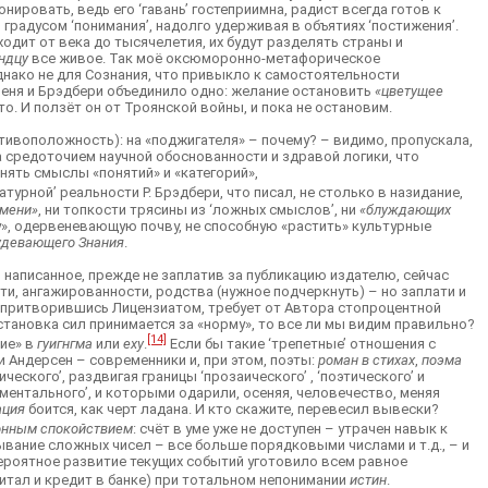
нировать, ведь его ‘гавань’ гостеприимна, радист всегда готов к
 градусом ‘понимания’, надолго удерживая в объятиях ‘постижения’.
ходит от века до тысячелетия, их будут разделять страны и
ндцу
все живое. Так моё оксюморонно-метафорическое
днако не для Сознания, что привыкло к самостоятельности
Меня и Брэдбери объединило одно: желание остановить
«цветущее
. И ползёт он от Троянской войны, и пока не остановим.
отивоположность): на «поджигателя» – почему? – видимо, пропускала,
а средоточием научной обоснованности и здравой логики, что
нять смыслы «понятий» и «категорий»,
турной’ реальности Р. Брэдбери, что писал, не столько в назидание,
емени»
, ни топкости трясины из ‘ложных смыслов’, ни
«блуждающих
у», одервеневающую почву, не способную «растить» культурные
удевающего Знания
.
ь написанное, прежде не заплатив за публикацию издателю, сейчас
ти, ангажированности, родства (нужное подчеркнуть) – но заплати и
, притворившись Лицензиатом, требует от Автора стопроцентной
становка сил принимается за «норму», то все ли мы видим правильно?
[14]
ние» в
гуигнгма
или
еху
.
Если бы такие ‘трепетные’ отношения с
 и Андерсен – современники и, при этом, поэты:
роман в стихах
,
поэма
ского’, раздвигая границы ‘прозаического’ , ‘поэтического’ и
иментального’, и которыми одарили, осеняя, человечество, меняя
ация
боится, как черт ладана. И кто скажите, перевесил вывески?
онным
спокойствием
: счёт в уме уже не доступен – утрачен навык к
вание сложных чисел – все больше порядковыми числами и т.д., – и
 вероятное развитие текущих событий уготовило всем равное
тал и кредит в банке) при тотальном непонимании
истин
.