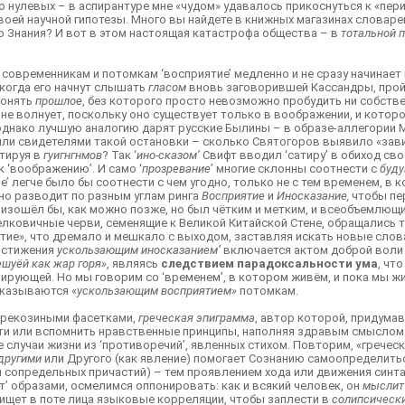
о нулевых – в аспирантуре мне «чудом» удавалось прикоснуться к «пер
воей научной гипотезы. Много вы найдете в книжных магазинах словарей
о Знания? И вот в этом настоящая катастрофа общества – в
тотальной 
 современникам и потомкам ‘восприятие’ медленно и не сразу начинает 
и когда его начнут слышать
гласом
вновь заговорившей Кассандры, пройду
понять
прошлое
, без которого просто невозможно пробудить ни собств
не волнует, поскольку оно существует только в воображении, и которо
, однако лучшую аналогию дарят русские Былины – в образе-аллегории 
были свидетелями такой остановки – сколько Святогоров выявило «за
утируя в
гуигнгнмов
? Так ‘
ино-сказом’
Свифт вводил ‘сатиру’ в обиход с
 ‘воображению’. И само ‘
прозревание
’ многие склонны соотнести с
буд
е’ легче было бы соотнести с чем угодно, только не с тем временем, в
но разводит по разным углам ринга
Восприятие
и
Иносказание,
чтобы пе
оизошёл бы, как можно позже, но был чётким и метким, и всеобъемлющи
елковичные черви, семенящие к Великой Китайской Стене, обращались т
итие», что дремало и мешкало с выходом, заставляя искать новые сло
постижения
ускользающим иносказанием’
включается актом доброй воли 
ешуёй как жар горя»
, являясь
следствием парадоксальности ума
, чт
рующей. Но мы говорим со ‘временем’, в котором живём, и пока мы жи
оказываются «
ускользающим восприятием»
потомкам.
трекозиными фасетками,
греческая эпиграмма
, автор которой, придума
ти или вспомнить нравственные принципы, наполняя здравым смыслом 
е случаи жизни из ‘противоречий’, явленных стихом. Повторим, «грече
другими
или Другого (как явление) помогает Сознанию самоопределитьс
и сопредельных причастий) – тем проявлением хода или движения синта
т’ образами, осмелимся оппонировать: как и всякий человек, он
мыслит
 ищет в поте лица языковые корреляции, чтобы заплести в
солипсическ