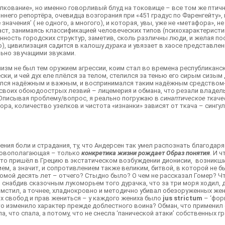
олкование», но именно говорливый блуд на токовище – все том же птичн
ннего репортёра, очевидца возгорания при «451 градус по Фаренгейту»
 значения’ ( не одного, а многого), и которая, увы, уже не «метафора», 
т, занимаясь классификацией человеческих типов (психохарактеристик
нность городских структур, заметив, сколь различны люди, и желая пос
о), цивилизация садится в калошу
дурака
и увязает в хаосе представлен
льно звучащими звуками.
изм не был тем оружием агрессии, коим стал во времена республиканс
ски, и чей дух еле плёлся за телом, стелился за тенью его сирым сизы
лся надёжным и важным, и воспринимался таким надёжным средством-ор
своих обоюдоострых лезвий – лицемерия и обмана, что резали владель
 Описывая проблему/вопрос, я реально погружаю в
синаптическое ткаче
ора, количество узелков и чистота «изнанки» зависят от ткача – сингу
ния боли и страдания, ту, что Андерсен так умел распознать благодар
основополагающая – только
конкретика жизни рождает Образ понятия
. И 
, что пришёл в Грецию в экстатическом возбуждении дионисии, возникш
м, а значит, и сопротивлением также великим, битвой, в которой не б
мой десять лет – отчего? Стыдно было? О чем не рассказал Гомер? Ч
 снабдив сказочным лукоморьем того дурачка, что за три моря ходил, д
у мстил, а точнее, хладнокровно и методично убивал обезоруженных же
ных свобод и прав жениться – у каждого жениха было
jus
strictum
– ‘фор
то изменило характер прежде доблестного воина? Обман, что применил 
, что спала, а потому, что не снесла ‘панической атаки’ собственных г