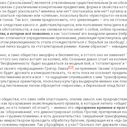
ово (‘ускользание’) является отвлечённым существительным (и не обо
связан с различными конкретными предметами, форма и свойства котор
 он будет ускользать? меняясь или нет? спотыкаясь или нет? кутаясь 
казаться «хромым» или «слепым», поскольку было «приоткрыто» не вовре
х тонов. Так вот, смеем предположить, что «
революция»
– это не столь
ак следствие какого-л. действия/процесса, или положение тела/дела в
бстоятельств, и она как селевой поток несёт с собой, собою произво
ва, в котором всё позволено
,
и как ‘состояние’ его внедряли циники (ги
яние» отличается определенными признаками,
революция
приглянулась цив
и этом
революционность
стала отождествляться с ‘борьбой за свободу’, а
рый легко выдать за «тоталитарный режим
»
. Каким образом? – неведе
нно, а само общество аморфно и беспамятно, и оттого оно не замечает 
ттого оно легко встаёт на колено, ибо Сознание давно стоит на коленя
‘
бесформенность
’ будет выдаваться за модный
look
, а ‘тоталитарное
’
и 
[11]
ал своего «превращения» Грегор Замза
, не принимая ‘своим’ отраже
о будет дрожать и кликушествовать, то есть пока не осознает предел
 постижению всего и вся
– то
ощущения
случившейся с ним ‘трансформаци
ы культурных ориентиров, поскольку культуру выдернули именно как пл
од лиственным лесом образуется «чернозем», а березовый опад богат а
 обществе, что само себя опустошило, спалив смысл, как предчувстви
 а как прозревание
экзистенциального провала
, в который летело «обще
к, но кто помнит об этом?), – именно это «
прозрение времени и прос
ак ‘оборачивание’, что демонстрировал собою Протей, претерпевая по
а не «тушение пламени», и есть доказательство ‘
свершённой трансформац
 бы химраствором проводить обработку булочек, превращая их в «яд» (
ыли сожжены первыми. Так у Брэдбери, а у нас? Сколько лет держали «