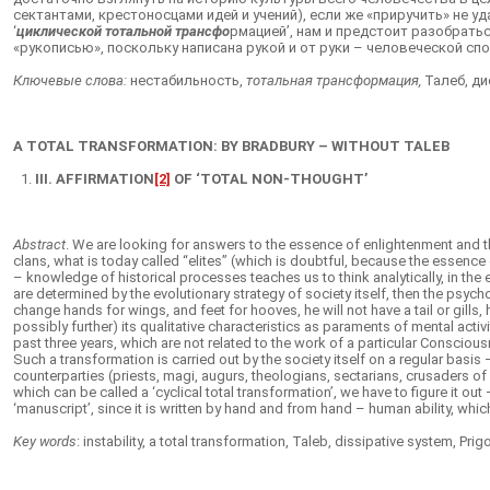
сектантами, крестоносцами идей и учений), если же «приручить» не 
‘
циклической тотальной трансфо
рмацией’, нам и предстоит разобрать
«рукописью», поскольку написана рукой и от руки – человеческой 
Ключевые слова:
нестабильность,
тотальная трансформация,
Талеб, ди
A TOTAL TRANSFORMATION: BY BRADBURY – WITHOUT TALEB
III.
AFFIRMATION
[2]
OF
‘
TOTAL NON-THOUGHT’
Abstract
. We are looking for answers to the essence of enlightenment and t
clans, what is today called “elites” (which is doubtful, because the essence o
– knowledge of historical processes teaches us to think analytically, in the 
are determined by the evolutionary strategy of society itself, then the psyc
change hands for wings, and feet for hooves, he will not have a tail or gills
possibly further) its qualitative characteristics as paraments of mental activ
past three years, which are not related to the work of a particular Consciou
Such a transformation is carried out by the society itself on a regular basis –
counterparties (priests, magi, augurs, theologians, sectarians, crusaders of 
which can be called a ‘cyclical total transformation’, we have to figure it out
‘manuscript’, since it is written by hand and from hand – human ability, w
Key words
: instability, a total transformation, Taleb, dissipative system, Pri