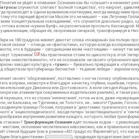
 Понятия не уйдёт в плавание. Сознание как бы «слышит» и начинает резо
батросы
случаются: слетают ‘волной тождества’, что накроет, удивляя
егда происходят в одном временном континууме, иногда между ними про
 потому что парящей фрегатом Мысли это не мешает – как
Летучему Голла
аким ‘концептуальным совпадением’, что случается довольно редко, о
ь готова всякая «кузина Вулф», не рассчитывая прослыть Кассандрой. 
цивилизации, обращая её, сворачивая сигаркой, трансформируя в Ничто
дбери на 180 градусов меняет денотат слова «пожарный» (на полную пр
товой сказки’ – отнюдь не «фантастики», которую всегда воспринимал
 могла, что в будущем – сегодняшнем моем «настоящем» – начнут так ме
[13]
овут ‘
служением
’.
Мы практически стоим по щиколотку в этой ‘литера
бытии «неестественного», что не осознавали ни своего
«утраченного вр
дерном» заводил культуру в «
транс
» – буквально превращая в «луговин
над обществом протуберанцы бесчестия – те
дикие лебеди
–
ворохом оск
ечает своего ‘оборачивания’, поставлено с ног на голову: опубликоват
ть вопреки, несмотря и благодаря: качеству, глубине, ошибкам, глупос
писательский дух
Диккенса или Достоевского. А если сегодня Издатель
приори как
атавизм
при современных издательских реалиях), и такая рас
й паучишка, что из страха ‘непечатания’, готов на все, даже «превраще
гю, ни Бальзака, ни Тургенева, ни Толстого, ни… никого! Пушкин, Гоголь
аздвинули границы Поэзии, погружая в ‘дихотомию трагического и комиче
ого’ и ‘энциклопедического’, вводя патерн ‘экзистенциального’ и ‘сент
, преображая
внутренним развитием
каждого, которого любая
трансформ
 в стакане»?
Трансформация Сознания
идёт полным ходом – с
революци
– местами, склонение числительных невозможно, как и правильное назы
аёт стеной
будущее
(как в романе «451 градус по Фаренгейту»), что как
бщим благоденствием» (), предвещая процветание (мат-капи