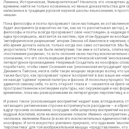
Ленинка, Историческая, Университетская? Началось это «повертие» д
времени, найти не только косвенные, но явные доказательства для с
написанных в традиции русской научной школы языкознания, и прост
«
иным
».
Пока философы и поэты прозревают свое
настоящее,
их оставленное
будет
воспринято
(и вероятно не так, как на то рассчитывал автор), 
философы и поэты всегда прозревают
свое
«настоящее
»,
в надежде 
едва проснувшись, хватается за кистень, при этом
будущее
их вообще 
‘
метафорическое разрешение
’ апории Зенона об Ахиллесе и черепахе
ибо
время
догнать нельзя, только когда оно само остановится. Мы 
укоротились? Или как были
лилипутами
, так ими и остались, слегка м
«постижения разумом», то есть склоняя свою паству исключительно к
основании, что его скользнувшее фантастической каплей ‘иносказани
литературное произведение. Незримый Создатель из ноосферы слов
поработало, чтобы
свинг
Сознания как ‘резонансная интродукция’ пр
Динамита Тайсона, неся в себе такую мощную звуковую волну, что ш
также быстро, как прозревает чужое ‘восприятие’ в вас ваше же «на
не находя ‘одёжки’ нужной палитры и фасона. И поскольку процесс ‘
удивится самому себе, то есть откроет глаза и – «
окажется на бреге ч
пространственном континууме культуры, нас окружающей и нас форми
временем»
, пока мы разворачиваем их литературную перспективу, и 
И ровно такое
‘ускользающее восприятие’
кидает вам, вглядываясь с
читающего ритмические строчки встрепенуться рассудком – и обрес
вдруг просияв
осознанием,
соорудив себе
шпаргалку восприятий
на вс
мудрый Асклепий, если ее
иносказание
ловили. Именно «восприятие»
человека:
явлением Языка
(и всех его исключительных единичностей 
ноосферы. И хотя искусство усиленно приучало, что художник ‘мысли
‘перспектива’ для той
воображательной мышцы
«представления», что