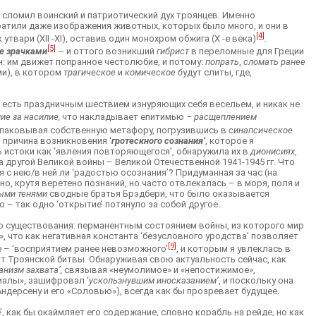
о сломил воинский и патриотический дух троянцев. Именно
утратили даже изображения животных, которых было много, и они в
[4]
утвари (XII -XI), оставив один монохром обжига (X -е века)
.
[5]
е зрачками
– и оттого возникший
гибрист
в переломные для Греции
н: им движет попранное честолюбие, и потому:
попрать
,
сломать ранее
ми), в котором
трагическое
и
комическое б
удут слиты, где,
о есть праздничным шествием изнуряющих себя весельем, и никак не
ие за насилие,
что накладывает епитимью
– расщеплением
аспаковывая собственную метафору, погрузившись в
синапсическое
 причина возникновения ‘
гротескного сознания’
, которое я
ь истоки как ‘явления повторяющегося’, обнаружила их в
дионисиях
,
ла другой Великой войны – Великой Отечественной 1941-1945 гг. Что
я с нею/в ней ли ‘радостью осознания’? Придуманная за час (на
о, крутя веретено познаний, но часто отвлекалась – в моря, поля и
ыми тенями
сводные братья Брэдбери, что было оказывается
– так одно ‘открытие’ потянуло за собой другое.
 существования: перманентным состоянием войны, из которого мир
, что как негативная константа ‘безусловного уродства’ позволяет
[9]
е – ‘восприятием ранее невозможного’
, и которым я увлеклась в
ьт Троянской битвы. Обнаруживая свою актуальность сейчас, как
анизм захвата’,
связывая «неумолимое» и «непостижимое»,
иалы», зашифровал ‘
ускользнувшим иносказанием’
, и поскольку она
ндерсену и его «Соловью»), всегда как бы прозревает будущее.
, как бы окаймляет его содержание, словно корабль на рейде, но как