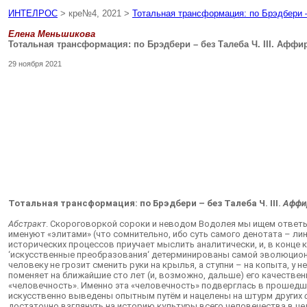
ИНТЕЛРОС
> кре№4, 2021 >
Тотальная трансформация: по Брэдбери –
Елена Меньшикова
Тотальная трансформация: по Брэдбери – без Талеба Ч. III. Афф
29 ноября 2021
Тотальная трансформация: по Брэдбери – без Талеба Ч. III.
Аффи
Абстракт
. Скороговоркой сороки и неводом Водолея мы ищем ответы 
именуют «элитами» (что сомнительно, ибо суть самого денотата – ли
исторических процессов приучает мыслить аналитически, и, в конце 
‘искусственные преобразования‘ детерминированы самой эволюционно
человеку не грозит сменить руки на крылья, а ступни – на копыта, у 
поменяет на ближайшие сто лет (и, возможно, дальше) его качестве
«человечность». Именно эта «человечность» подверглась в прошедши
искусственно выведены опытным путём и нацелены на штурм других
достаточно взглянуть на историю культуры всего человечества в це