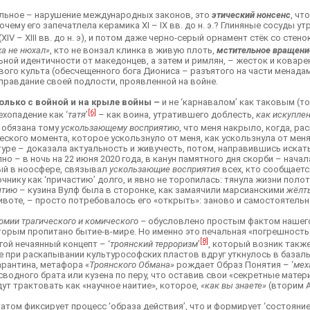
альное – нарушение международных законов, это
этический нонсенс
, чт
чему его запечатлела керамика XI – IX вв. до н. э.? Глиняные сосуды 
 – XIII вв. до н. э), и потом даже черно-серый орнамент стёк со стенок 
ха не нюхал»
, кто не вонзал клинка в живую плоть,
мстительное вращени
ной идентичности от македонцев, а затем и римлян, – жесток и коваре
вого культа (обесчещенного бога Диониса – разъятого на части менада
оправдание своей подлости, проявленной на войне.
только с войной и на крыле войны –
и не ‘карнавалом’ как таковым (т
[6]
ехопадение как ‘
татя
’
– как воина, утратившего доблесть,
как искуплен
 обязана тому
ускользающему восприятию
, что меня накрыло, когда, р
ского момента, которое ускользнуло от меня, как ускользнула от меня
туре – доказала актуальность и живучесть, потом, направившись искат
но – в ночь на 22 июня 2020 года, в канун памятного дня скорби – нача
ный в ноосфере, связывал
ускользающие восприятия
всех, кто сообщаетс
ику как ‘причастию’ долго, и явно не торопилась: тянула жизни полотн
ятию
– кузина Вулф была в сторонке, как замаячили марсианскими
жёлт
оте, – просто потребовалось его «открыть»: заново и самостоятельно 
омии трагического и комического –
обусловлено простым фактом нашего
оторым пропитано бытие-в-мире. Но именно это печальная «погрешность»
[8]
гой нечаянный концепт – ‘
троянский терроризм
’
, который возник такж
ие при раскапывании культурософских пластов вдруг уткнулось в базал
арантина, метафора «
Троянского Обмана»
рождает Образ Понятия – ‘
мех
водного брата или кузена по перу, что оставив свои «секретные матер
ут трактовать как «научное наитие», которое,
«как вы знаете»
(вторим А
том фиксирует процесс ‘образа действия’, что и формирует ‘состояние’