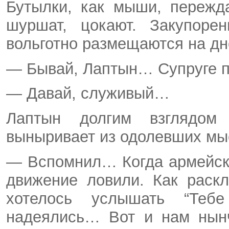
Бутылки, как мыши, пережд
шуршат, цокают. Закупор
вольготно размещаются на дн
— Бывай, Лаптын… Супруге п
— Давай, служивый…
Лаптын долгим взглядом
выныривает из одолевших мы
— Вспомнил… Когда армейски
движение ловили. Как раск
хотелось услышать “Теб
надеялись… Вот и нам нын