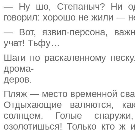
— Ну шо, Степаныч? Ни од
говорил: хорошо не жили — н
— Вот, язвип-персона, важ
учат! Тьфу…
Шаги по раскаленному песку
дрома-
деров.
Пляж — место временной сва
Отдыхающие валяются, ка
солнцем. Голые снаруж
озолотишься! Только кто ж 