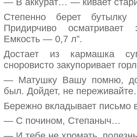
— В аккурат… — кивает стари
Степенно берет бутылку 
Придирчиво осматривает э
Емкость — 0,7 л”.
Достает из кармашка су
сноровисто закупоривает гор
— Матушку Вашу помню, до
был. Дойдет, не переживайт
Бережно вкладывает письмо в
— С почином, Степаныч…
— И тебе не хромать, полез