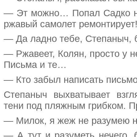
— Эт можно… Попал Садко н
ржавый самолет ремонтирует!
— Да ладно тебе, Степаныч, 
— Ржавеет, Колян, просто у н
Письма и те…
— Кто забыл написать письмо
Степаныч выхватывает взгл
тени под пляжным грибком. П
— Милок, я жеж не разумею н
— А тут и разуметь нечего,