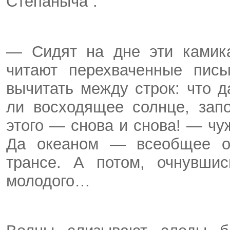
Степаныча”:
— Сидят на дне эти камика
читают перехваченные пись
вычитать между строк: что д
ли восходящее солнце, зап
этого — снова и снова! — чуж
Да океаном — всеобщее од
трансе. А потом, очнувшис
молодого…