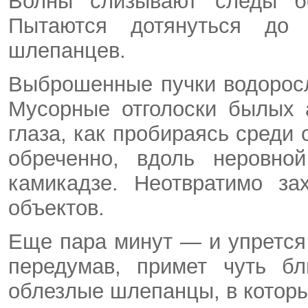
Волны слизывают следы бо
Пытаются дотянуться до
шлепанцев.
Выброшенные пучки водоросл
Мусорные отголоски былых 
глаза, как пробираясь среди
обреченно, вдоль неровно
камикадзе. Неотвратимо за
объектов.
Еще пара минут — и упрется 
передумав, примет чуть б
облезлые шлепанцы, в которы