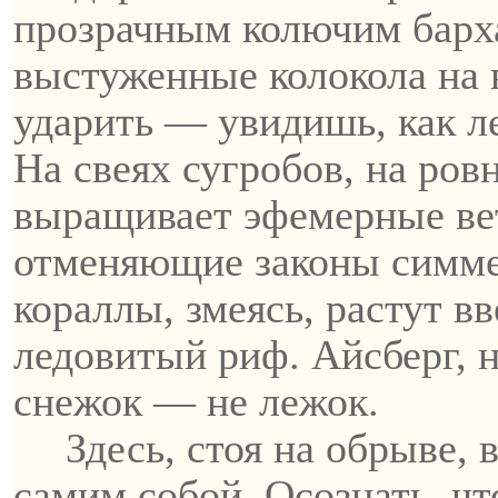
прозрачным колючим барх
выстуженные колокола на 
ударить — увидишь, как ле
На
свеях
сугробов, на ров
выращивает эфемерные ве
отменяющие законы симме
кораллы, змеясь, растут в
ледовитый риф. Айсберг, н
снежок — не
лежок
.
Здесь, стоя на обрыве, 
самим собой. Осознать, чт