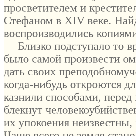
просветителем и крестите
Стефаном в XIV веке. Най
воспроизводились копиями
Близко подступало то в
было самой произвести о
дать
своих
преподобномуч
когда-нибудь откроются д
казнили способами, перед
блекнут
человекоубийстве
их упокоения неизвестны, 
Чаще всего не земля стано