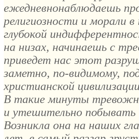
ежедневно
наблюдаешь
про
религиозности и морали в
глубокой индифферентнос
на низах, начинаешь с тр
приведет нас этот разру
заметно, по-видимому, п
христианской цивилизации
В такие минуты тревожны
и утешительно побывать
Возникла она на наших гла
лет, в самый разгар груст