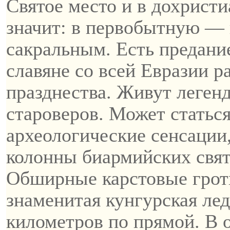
Святое место и в дохрист
значит: в первобытную — 
сакральным. Есть предани
славяне со всей Евразии ра
празднества. Живут леген
староверов. Может статьс
археологические сенсации
колонны
биармийских
свя
Обширные карстовые грот
знаменитая
кунгурская
лед
километров
по
прямой. В 