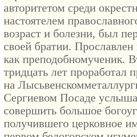
авторитетом среди окрест
настоятелем православног
возраст и болезни, был пе
своей братии.
Прославлен
как
преподобномученик
. 
тридцать лет проработал 
на
Лысьвенском
металлурги
Сергиевом Посаде услышал
совершить большое богоуг
получившего церковное им
первом
белогорском
игумен