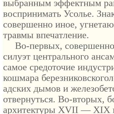
выбранным эффектным ра
воспринимать Усолье. Зна
совершенно иное, угнетаю
травмы впечатление.
Во-первых, совершенно
силуэт центрального анса
самое средоточие индустр
кошмара
березниковского
л
адских дымов и железобет
отвернуться. Во-вторых, 
архитектуры XVII — XIX 