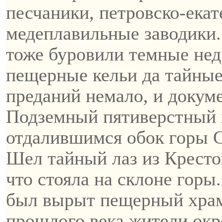
песчаники,
петровско-ека
медеплавильные заводики
тоже буровили темные нед
пещерные кельи да тайны
преданий немало, и докум
Подземный пятиверстный х
отдалившимся обок горы
Шел тайный лаз из
Кресто
что стояла на склоне горы
был вырыт пещерный храм
прошлого века жители окр