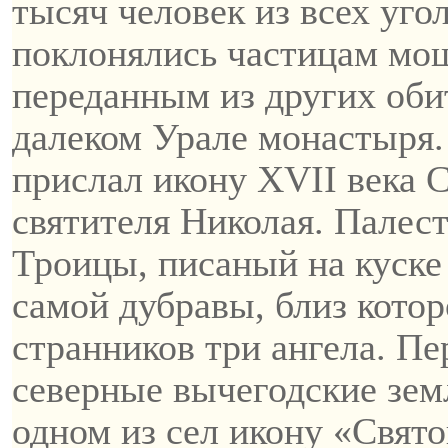
тысяч человек из всех уг
поклонялись частицам м
переданным из других оби
далеком Урале монастыря
прислал икону XVII века 
святителя Николая. Палес
Троицы, писаный на куск
самой дубравы, близ кото
странников три ангела. Пе
северные вычегодские зем
одном из сел икону «Свят