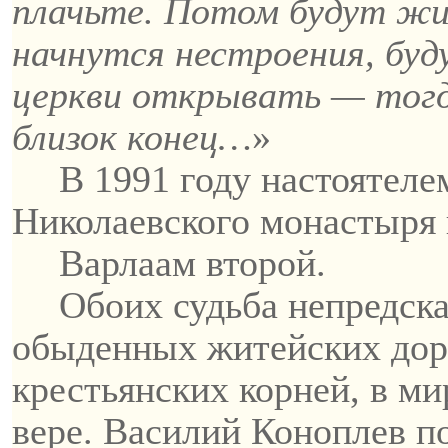
плачьте. Потом будут жит
начнутся нестроения, буд
церкви открывать — тогд
близок конец…
»
В 1991 году настоятел
Николаевского
монастыря 
Варлаам
второй.
Обоих судьба непредск
обыденных житейских дор
крестьянских корней, в ми
вере.
Василий Коноплев п