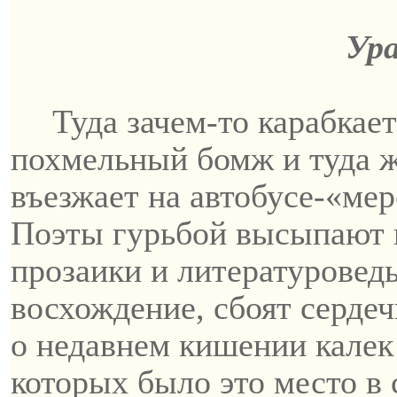
Ур
Туда зачем-то карабкае
похмельный бомж и туда 
въезжает на автобус
е-
«
мер
Поэты гурьбой высыпают и
прозаики и литературовед
восхождение, сбоят серд
о
недавнем
кишении
калек
которых было это место в 