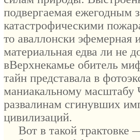
подвергаемая ежегодным 
катастрофическими пожара
то
аваллонски
эфемерная и
материальная едва ли не д
в
Верхнекамье
обитель миф
тайн представала в
фотоэк
маниакальному масштабу 
развалинам сгинувших им
цивилизаций.
Вот в такой трактовке