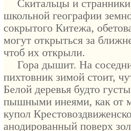
Скитальцы и странники
школьной географии земно
сокрытого Китежа, обето
могут открыться за ближне
чтоб их открыли.
Гора дышит. На соседни
пихтовник зимой стоит, ч
Белой
деревья
будто густы
пышными инеями, как от 
купол
Крестовоздвиженско
анодированный поверх зол