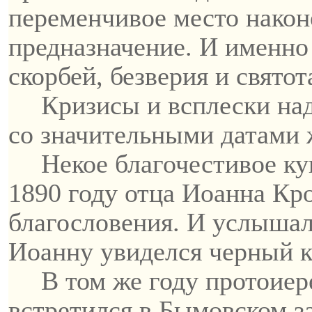
переменчивое место након
предназначение. И именно
скорбей, безверия и святот
Кризисы и всплески на
со значительными датами 
Некое благочестивое
ку
1890 году отц
а Иоа
нна
Кр
благословения. И услыша
Иоанну увиделся черный к
В том же году протоиер
встретился в
Бымовском
з