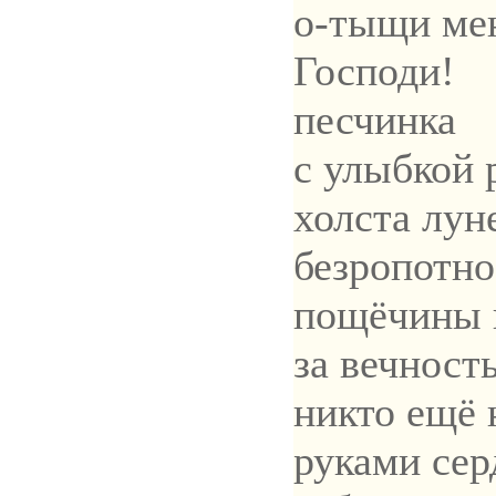
о-тыщи ме
Господи!
песчинка
с улыбкой 
холста лун
безропотн
пощёчины 
за вечност
никто ещё 
руками сер