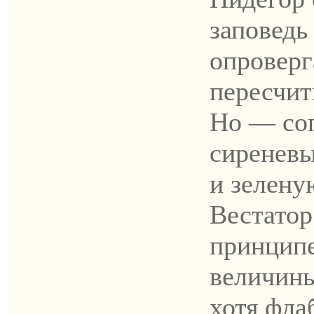
заповедь
опроверг
пересчит
Но — со
сиреневы
и зелену
Вестатор
принцип
величин
хотя фла