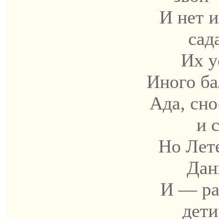
И нет и
сад
Их у
Иного б
Ада, сно
и 
Но Лете
Дан
И — ра
дети