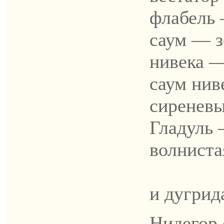
флабель
саум — з
нивека —
саум нив
сиреневы
Гладуль 
волниста
межд
и дугрид
Нидегор 