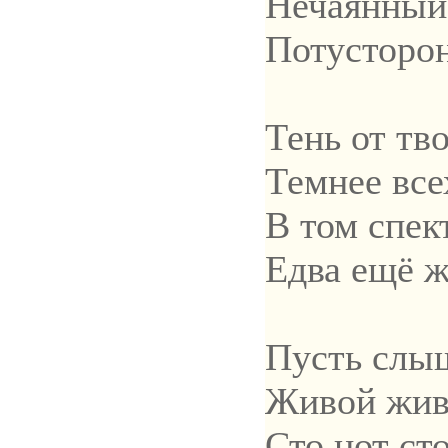
Нечаянный
Потусторо
Тень от тв
Темнее все
В том спек
Едва ещё 
Пусть слыш
Живой жив
Сто нот сто