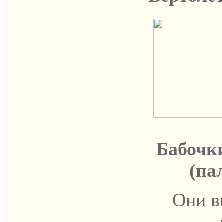
Бабочк
(па
Они в