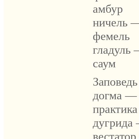
амбур
ничель 
фемель
гладуль
саум
Заповедь
догма —
практика
дугрида
вестатор