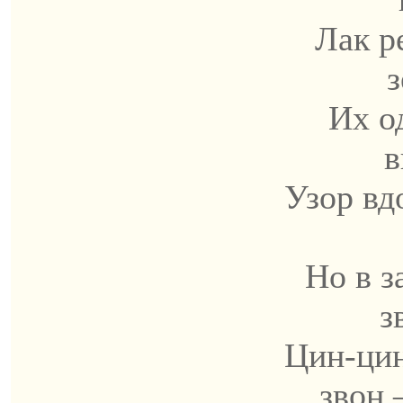
Лак р
з
Их о
в
Узор вд
Но в з
з
Цин-цин
звон