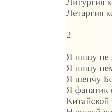
Литургия к
Летаргия к
2
Я пишу не
Я пишу не
Я шепчу Бо
Я фанатик
Китайской
Нарисуй к