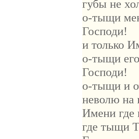
губы не хо
о-тыщи ме
Господи!
и только И
о-тыщи ег
Господи!
о-тыщи и о
неволю на
Имени где 
где тыщи Т