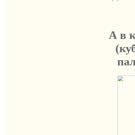
А в 
(ку
па