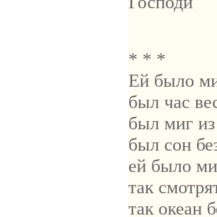
Господи
* * *
Ей было м
был час ве
был миг из
был сон бе
ей было ми
так смотрят
так океан 