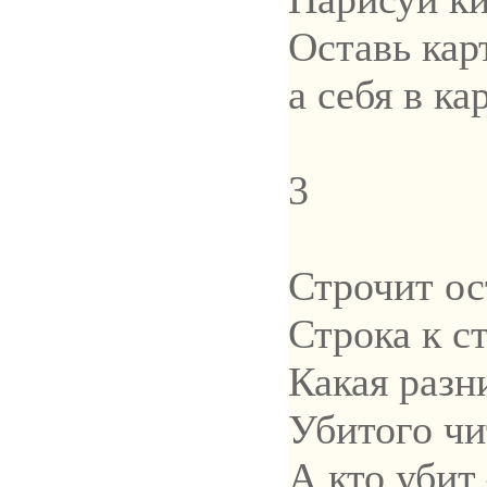
Оставь кар
а себя в ка
3
Строчит о
Строка к с
Какая разн
Убитого чи
А кто убит