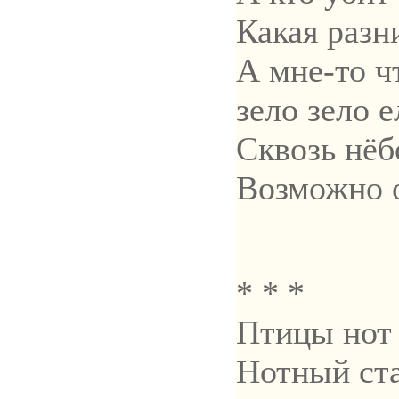
Какая разн
А мне-то ч
зело зело е
Сквозь нёб
Возможно о
* * *
Птицы нот 
Нотный ста