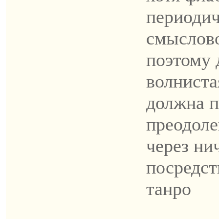
периоди
смыслов
поэтому 
волниста
должна п
преодоле
через ни
посредст
танро