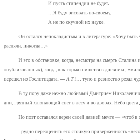
И пусть стипендии не будет.
…Я буду рисовать по-своему,
А не по скучной их науке.
Он остался непокладистым и в литературе: «Хочу быть
распяли, никогда…»
И это в обстановке, когда, несмотря на смерть Сталина
опубликованных), когда, как горько пишется в дневнике, «ми
перешел из
Гослитиздата
.
—
А.Т
.)… тупо и ревностно резал ч
В ту пору даже нежно любимый Дмитрием Николаевичем 
дни, грязный хлюпающий снег в лесу и во дворах. Небо цвета 
Но поэт оставался верен своей давней мечте — «чтоб в 
Трудно переоценить его стойкую приверженность «нес