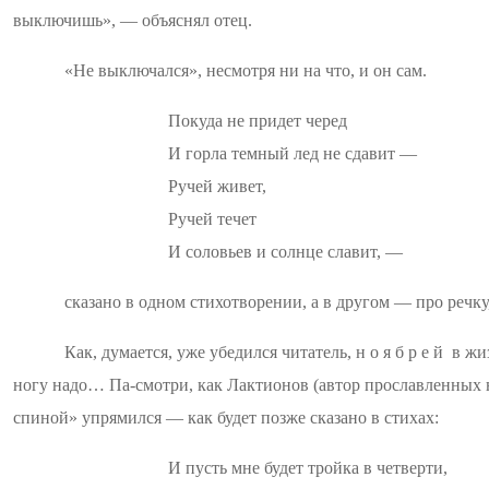
выключишь», — объяснял отец.
«Не выключался», несмотря ни на что, и он сам.
Покуда не придет черед
И
горла темный лед не сдавит —
Ручей живет,
Ручей течет
И соловьев и солнце славит, —
сказано в одном стихотворении, а в другом — про речку
Как, думается, уже убедился читатель,
н
о я б
р
е
й
в жи
ногу надо…
Па-смотри
, как Лактионов (автор прославленных
спиной» упрямился — как будет позже сказано в стихах:
И пусть мне будет тройка в четверти,