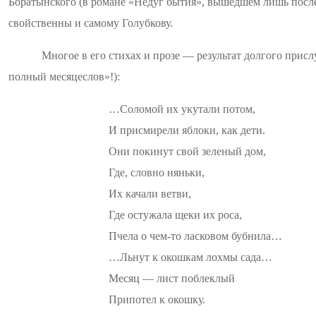
Боратынского (в романе «Недуг бытия», вышедшем лишь после
свойственны и самому
Голубкову
.
Многое в его стихах и прозе — результат долгого при
полный месяцеслов»!):
…Соломой их укутали потом,
И присмирели яблоки, как дети.
Они покинут свой зеленый дом,
Где, словно няньки,
Их качали ветви,
Где остужала щеки их роса,
Пчела о чем-то ласковом бубнила
…
…Л
ьнут к окошкам лохмы сада…
Месяц — лист
поблеклый
Припотел
к окошку.