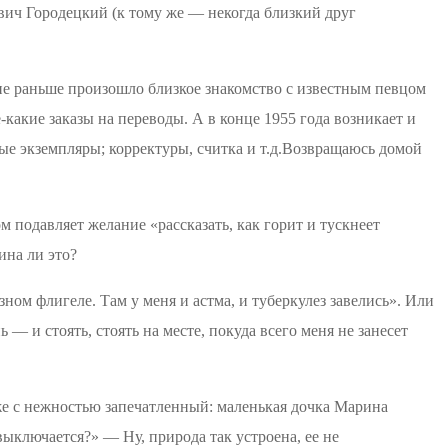
ович Городецкий (к тому же — некогда близкий друг
не
раньше произошло близкое знакомство с известным певцом
-какие заказы на переводы. А в конце 1955 года возникает и
е экземпляры; корректуры, считка и т.д
.В
озвращаюсь домой
м подавляет желание «рассказать, как горит и тускнеет
ина
ли это?
зном флигеле. Там у меня и астма, и туберкулез завелись». Или
нь
— и стоять, стоять на месте, покуда всего меня не занесет
зже с нежностью запечатленный: маленькая дочка Марина
 выключается?» — Ну, природа так устроена, ее не