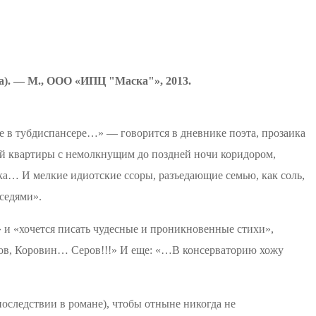
а
). — М., ООО «ИПЦ "Маска"», 2013.
те в тубдиспансере…» — говорится в дневнике поэта, прозаика
й квартиры с
немолкнущим
до поздней ночи коридором,
онка… И мелкие
идиотские
ссоры, разъедающие семью, как соль,
седями».
у» и «хочется писать чудесные и проникновенные стихи»,
ков, Коровин… Серов!!!» И еще: «…В консерваторию хожу
последствии в романе), чтобы отныне никогда не