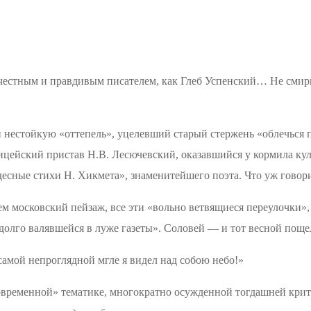
 честным и правдивым писателем, как Глеб Успенский
… Н
е смир
 и нестойкую «оттепель», уцелевший старый стержень «облечься п
лицейский пристав Н.В.
Лесючевский
, оказавшийся у кормила ку
удесные стихи Н. Хикмета», знаменитейшего поэта. Что уж говор
московский пейзаж, все эти «вольно ветвящиеся переулочки», 
долго валявшейся в луже газеты». Соловей — и тот весной поще
самой непроглядной мгле я видел над собою небо!»
овременной» тематике, многократно осужденной тогдашней крит