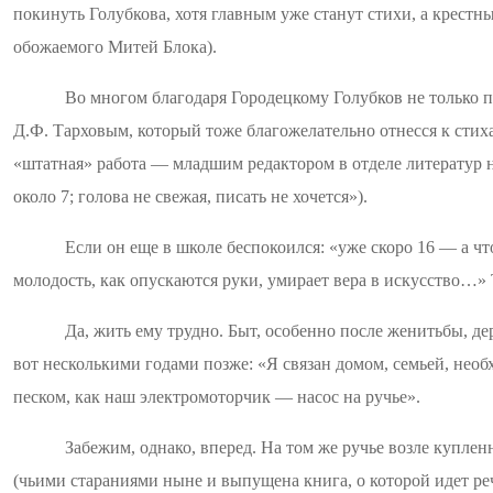
покинуть
Голубкова
, хотя главным уже станут стихи, а крест
обожаемого Митей Блока).
Во многом благодаря Городецкому Голубков не только 
Д.Ф. Тарховым, который тоже благожелательно отнесся к стихам
«штатная» работа — младшим редактором в отделе литератур
около 7; голова не свежая, писать не хочется»).
Если он еще в школе беспокоился: «уже скоро 16 — а чт
молодость, как опускаются руки, умирает вера в искусство…» 
Да, жить ему трудно. Быт, особенно после женитьбы, дер
вот несколькими годами позже: «Я связан домом, семьей, необ
песком, как наш
электромоторчик
— насос на ручье».
Забежим, однако, вперед. На том же ручье возле купле
(чьими стараниями ныне и выпущена книга, о которой идет реч