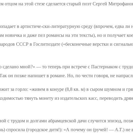
ным отцом на этой стезе сделается старый поэт Сергей Митрофан
попадает в
артистиче-ски-литературную
среду (впрочем, едва
ли 
 новичка и даже пел романсы на эти тексты), но и получает кое
 народов СССР в
Гослитиздате
(«бесконечные верстки и сигнальны
о сделано мной?» — то теперь при встрече с Пастернаком с трудо
Так он позже напишет в романе. Но, по чести говоря, не
напрасл
жит за горло: «живем в конуре (8,8 кв. м) в сыром шумном и гря
ходимостью тянуть монету из издательских касс, переводить
дря
нной с трудом и долгами абрамцевской дачи случится эпизод, по
ь) спросила (городское дитя!):
«А почему он (ручей!
—
А.Т
.) не