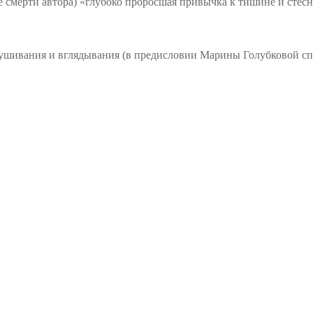
 смерти автора) «глубоко проросшая привычка к тишине и стес
слушивания и вглядывания (в предисловии Марины
Голубковой
сп