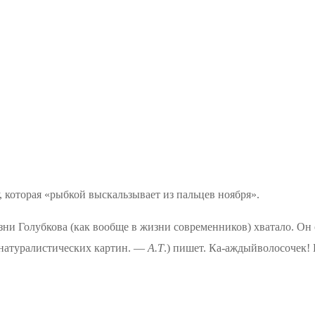
, которая «рыбкой выскальзывает из пальцев ноября».
зни
Голубкова
(как вообще в жизни современников) хватало. Он
 натуралистических картин.
—
А.Т
.) пишет.
Ка-аждыйволосочек
!