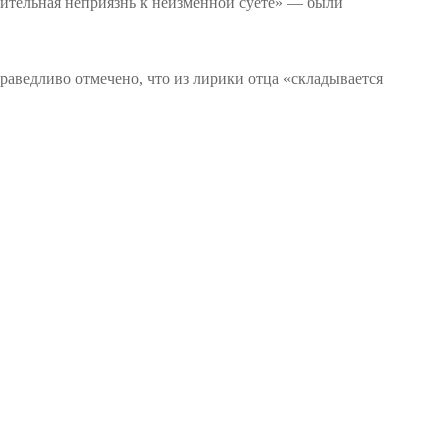
нительная неприязнь к неизменной суете» — были
раведливо отмечено, что из лирики отца «складывается