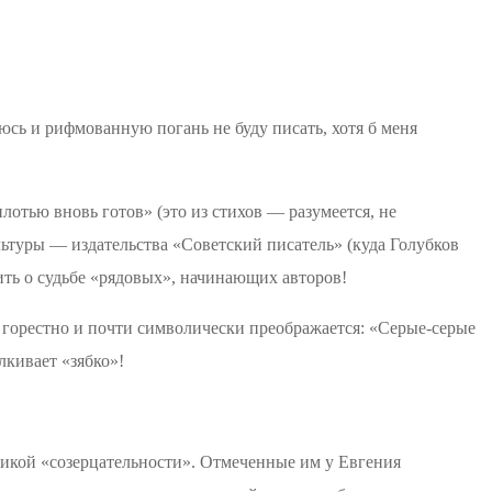
юсь и рифмованную погань не буду писать, хотя б меня
лотью вновь готов» (это из стихов — разумеется, не
льтуры — издательства «Советский писатель» (куда Голубков
ить о судьбе «рядовых», начинающих авторов!
горестно и почти символически преображается: «Серые-серые
лкивает «зябко»!
икой «созерцательности». Отмеченные им у Евгения