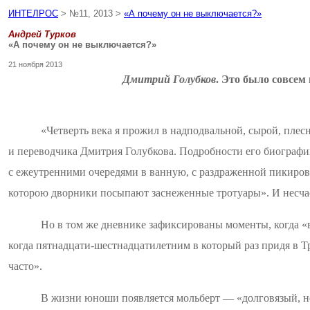
ИНТЕЛРОС
> №11, 2013 >
«А почему он не выключается?»
Андрей Турков
«А почему он не выключается?»
21 ноября 2013
Дмитрий Голубков
. Это было совсем
«Четверть века я прожил в
надподвальной
, сырой, плес
и переводчика Дмитрия
Голубкова
. Подробности его биографи
с
ежеутренними
очередями в ванную, с раздраженной пикиро
которою дворники посыпают заснеженные тротуары». И несчаст
Но в
том
же дневнике зафиксированы моменты, когда «вл
когда
пятнадцати-шестнадцатилетним
в который раз придя в 
часто».
В жизни юноши появляется мольберт — «долговязый, 