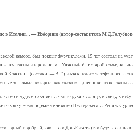
 не в Италии… — Изборник (автор-составитель
М.Д.Голубков
невелой каморе, был покрыт фурункулами, 15 лет состоял на уче
и запечатлены и в романе: «…
Ужасный быт старой коммунально
вкой
Класевны
(соседки.
—
А.Т
.) из-за каждого телефонного зв
ные знакомые, которые, как сказано в дневнике, «заклеваны со
астно и чудесно хватает… чья-то рука к солнцу, к свету, к неб
Третьяковку, «был поражен внезапно Нестеровым… Репин, Сури
нескладный и добрый, как…
как
Дон-Кихот» (так будет сказано в