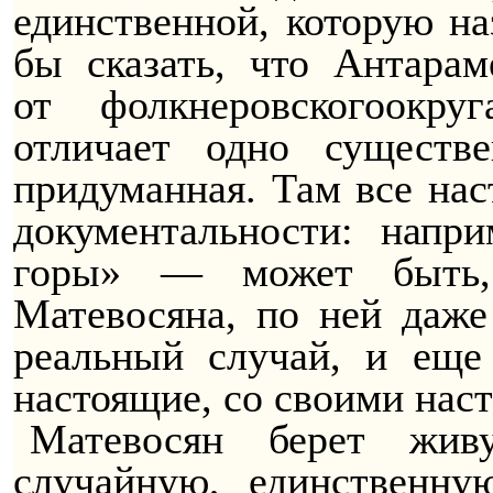
единственной,
которую
на
бы сказать, что
Антарам
от
фолкнеровского
окр
отличает одно существе
придуманная. Там все нас
документальности: нап
горы» — может быть, 
Матевосяна, по ней даж
реальный случай, и еще
настоящие, со своими нас
Матевосян берет жи
случайную, единственну