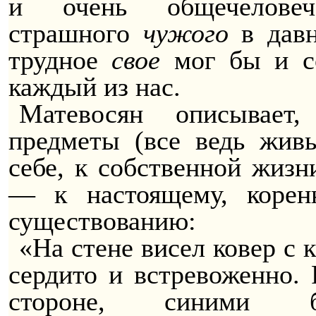
и
очень общечеловеч
страшного
чужого
в давн
трудное
свое
мог бы и со
каждый из нас.
Матевосян описывает,
предметы (все ведь жив
себе, к собственной жизн
— к настоящему, корен
существованию:
«На стене висел ковер с 
сердито и
встревоженно
.
стороне, синими 