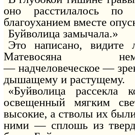
оно расстилалось по 
благоуханием вместе опуск
Буйволица замычала
.»
Это написано, видите 
Матевосяна немн
—
надчеловеческое
— зре
дышащему и растущему.
«Буйволица рассекла 
освещенный мягким све
высокие, а стволы их были
ними — сплошь из тверд