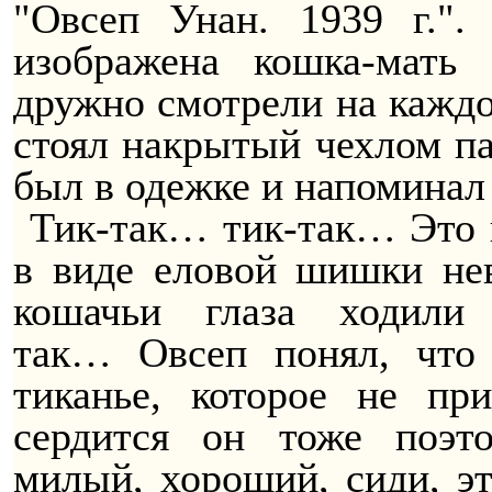
"
Овсеп
Унан
. 1939 г."
изображена кошка-мать
дружно смотрели на каждо
стоял накрытый чехлом па
был в одежке и напоминал
Тик-так… тик-так
… Э
то
в виде еловой шишки нев
кошачьи глаза ходил
так
…
Овсеп
понял, что 
тиканье, которое не пр
сердится он тоже поэт
милый, хороший, сиди, э