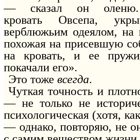
— сказал он оленю.
кровать
Овсепа
, укры
верблюжьим одеялом, на
похожая на присевшую со
на кровать, и ее пружи
покачали его».
Это тоже
всегда
.
Чуткая точность и плот
— не только не историче
психологическая (хотя, ка
— однако, повторяю, не он
с самим веществом жизни.