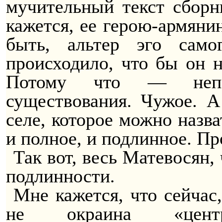
мучительный те
кст сб
орн
кажется, ее герою-армяни
быть,
альтер
эго самог
происходило, что бы он н
Потому что — непол
существования. Чужое. А
селе, которое можно назв
и полное, и подлинное. Пр
Так вот, весь Матевосян,
подлинности.
Мне кажется, что сейчас
не окраина «центр