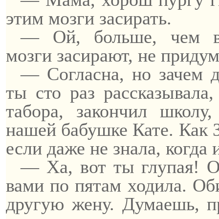
этим мозги
засирать
.
— Ой, больше, чем в
мозги
засирают
, не приду
— Согласна, но зачем 
ты сто раз рассказывала
табора,
закончил школу
,
нашей бабушке Кате. Как
если даже не знала, когда 
— Ха, вот ты глупая! О
вами по пятам ходила. Об
другую жену.
Думаешь, пр