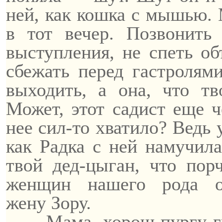
ней, как кошка с мышью. 
в тот вечер. Позвонит
выступления, не спеть о
сбежать перед гастролям
выходить, а она, что тв
Может, этот садист еще ч
нее сил-то хватило? Ведь 
как
Радка
с ней намучил
твой дед-цыган, что пор
женщин нашего рода о
жену
Зору
.
— Мама,
хорош
пургу г