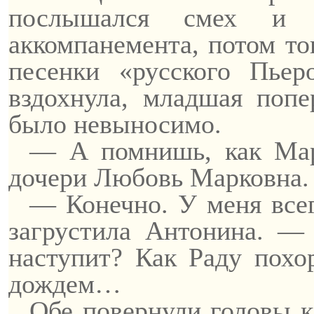
послышался смех и п
аккомпанемента, потом то
песенки «русского Пье
вздохнула, младшая поп
было невыносимо.
— А помнишь, как Мар
дочери Любовь Марковна.
— Конечно. У меня всег
загрустила Антонина. —
наступит? Как Раду похор
дождем…
Обе повернули головы к