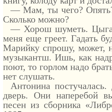
книгу, колоду карт и дост
— Мам, ты чего? Опять?
Сколько можно?
— Хорош шуметь. Цыган
меня еще греет. Гадать бу
Марийку спрошу, может, на
музыкантш.
Ишь
, как на
поют, то горлом надо брат
нет слушать.
Антонина постучалась.
дверь. Они наперебой в
песен из сборника «Либр