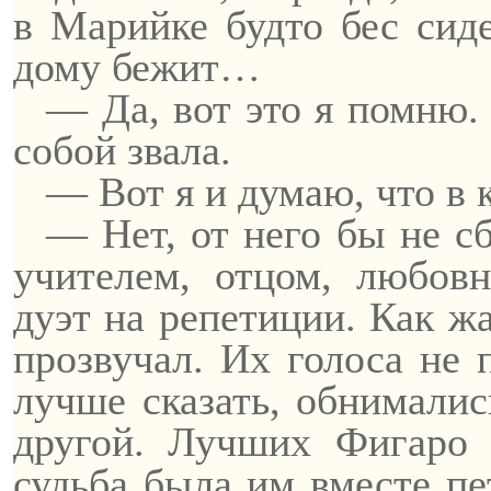
в
Марийке
будто бес сиде
дому бежит…
— Да, вот это я помню. 
собой звала.
— Вот я и думаю,
что
в 
— Нет, от него бы не с
учителем, отцом, любов
дуэт на репетиции. Как жа
прозвучал. Их голоса не п
лучше сказать, обнимались
другой.
Лучших Фигаро 
судьба была им вместе пет