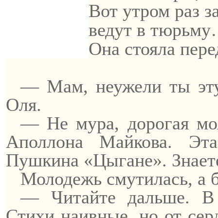
Вот утром раз з
ведут в тюрьм
Она стояла пер
— Мам, неужели ты э
Оля.
— Не
мура
, дорогая м
Аполлона
Майкова
. Эт
Пушкина «Цыгане». Знае
Молодежь смутилась, а 
— Читайте дальше. 
Стихи наивные, но от серд