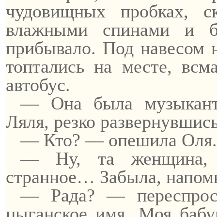
чудовищных пробках, ск
влажными спинами и б
прибывало. Под навесом н
топтались на месте, всм
автобус.
— Она была музыкан
Ляля, резко развернувшис
— Кто? — опешила Оля
— Ну, та женщина, 
странное
… З
абыла, напом
— Рада? — переспрос
цыганское имя. Моя бабу