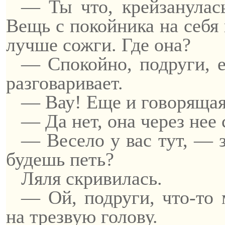
— Ты что,
крейзанулас
Вещь с покойника на себя 
лучше сожги. Где она?
— Спокойно, подруги, е
разговаривает.
—
Вау
! Еще и говорящая
— Да нет, она через нее
— Весело у вас тут, —
будешь петь?
Ляля скривилась.
— Ой, подруги, что-то
на трезвую голову.