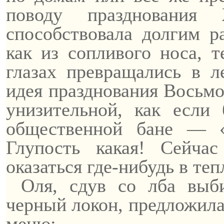
поводу празднования
способствовала долгим 
как из
сопливого
носа, т
глазах превращались в л
идея празднования
В
осьмо
унизительной, как если
общественной бане — 
Глупость какая! Сейчас
оказаться где-нибудь в те
Оля,
сдув
со лба выби
черный локон, предложила
меню: