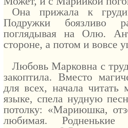
Может, и с Марийкой пого
Она прижала к груди
Подружки боязливо ра
поглядывая на Олю. Ан
стороне, а потом и вовсе 
Любовь Марковна с трудо
закоптила. Вместо магич
для всех, начала читать 
языке, спела нудную песн
потолку: «
Мариюшка
, от
любимая. Родненьки