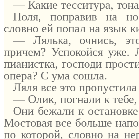
—
Какие
тесситура, тон
Поля, поправив на но
словно ей попал на язык к
—
Лялька
, очнись, э
причем? Успокойся уже. 
пианистка, господи прости
опера? С ума сошла.
Ляля все это пропустил
—
Олик
, погнали к тебе,
Они бежали к остановке
Мостовая все больше напо
по которой, словно на не