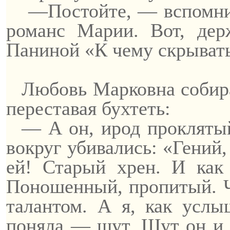
—Постойте, — вспомни
романс Марии. Вот, дер
Паниной «К чему скрыват
Любовь Марковна собира
переставая бухтеть:
— А он, ирод проклятый
вокруг
убивались
: «Гений
ей! Старый хрен. И как
Поношенный, пропитый. Ч
талантом. А я, как услы
поняла — шут. Шут он и 