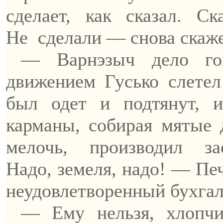
сделает, как сказал. 
Не
сделали — снова скаже
—
Варнэзыч
дело го
движением
Гусько
слетел
был одет и подтянут,
и
карманы, собирая мятые
мелочь, производил з
Надо,
земеля
, надо! — Пе
неудовлетворенный бухгал
— Ему нельзя,
хлопч