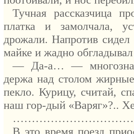
Тучная рассказчица пр
платка и замолчала, у
дрожали.
Напротив сидел
майке и жадно обгладывал
—
Да-а
… — многознач
держа над столом жирны
пекло. Курицу, считай, с
наш
гор-дый
«Варяг»?..
Хе
……………………………
В это время поезд прио