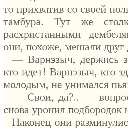
то прихватив со своей пол
тамбура. Тут же стол
расхристанными
дембеля
они, похоже, мешали друг 
—
Варнэзыч
, держись 
кто идет!
Варнэзыч
, кто 
молодым, не унимался пья
—
Свои
, да?.. — вопр
снова уронил подбородок н
Наконец они разминулис