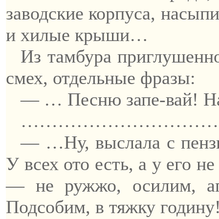
заводские корпуса, насыпи
и хилые крыши…
Из тамбура приглушенно
смех, отдельные фразы:
— … Песню
запе-вай
! 
……………………………
— …Ну, выслала с
пенз
У всех ото есть, а у его н
— не
ружжо
, осилим, 
П
одсобим, в
тяжку
годину