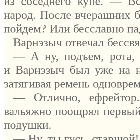
из соседнего купе. — Вс
народ. После вчерашних 
пойдем? Или бесславно п
Варнэзыч
отвечал бессв
— А ну, подъем, рота,
и
Варнэзыч
был уже на но
затягивая ремень одновре
— Отлично, ефрейтор.
вальяжно поощрял первый,
подушки.
— Ну, ты гусь,
старшой