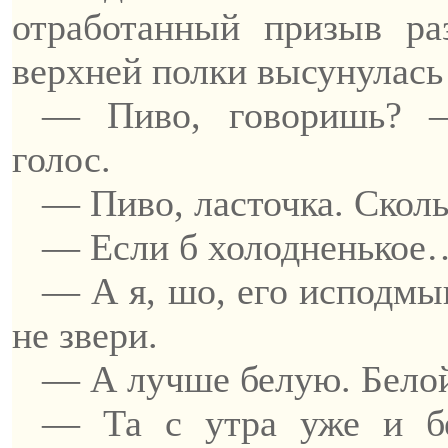
отработанный призыв ра
верхней полки высунулась 
— Пиво, говоришь? —
голос.
— Пиво, ласточка. Сколь
— Если б холодненькое
— А я,
шо
, его
исподмы
не звери.
— А лучше белую.
Бело
— Та с утра уже и
б