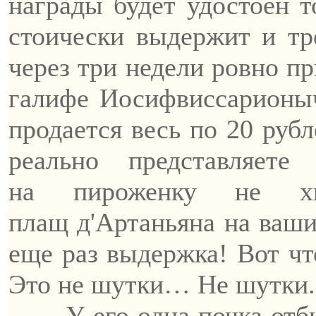
награды будет удостоен то
стоически выдержит и тр
через три недели ровно п
галифе
Иосифвиссарионы
продается весь по 20 рубл
реально представляет
на
пироженку
не хв
плащ
д'Артаньяна
на ваши
еще раз выдержка! Вот чт
Это не шутки
… Н
е шутки.
—
У
его
одна почка отби