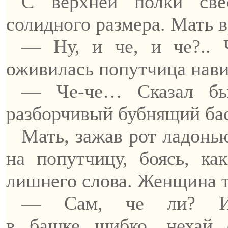
С верхней полки све
солидного размера. Мать
в
— Ну, и
че
, и
че
?..
оживилась попутчица нав
—
Че-че
… С
казал б
разборчивый бубнящий ба
Мать, зажав рот ладонь
на попутчицу, боясь, к
лишнего слова. Женщина 
— Сам,
че
ли? 
в
башке
шибко, нехай