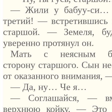
— Жили у
бабуу-си
…
третий! — встретившись 
старшой. —
Земеля
, б
уверенно протянул он.
Мать с неясным бе
сторону
старшого
. Сын н
от оказанного внимания, —
— Да, ну…
Че
я…
— Соглашайся, — в
верхнюю койку. — Эт