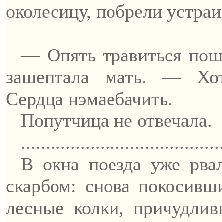
околесицу, побрели устраи
— Опять травиться по
зашептала мать. — Хо
Сердца
нэмае
бачить
.
Попутчица не отвечала.
........................................
В окна поезда уже рва
скарбом: снова покосивш
лесные колки, причудлив