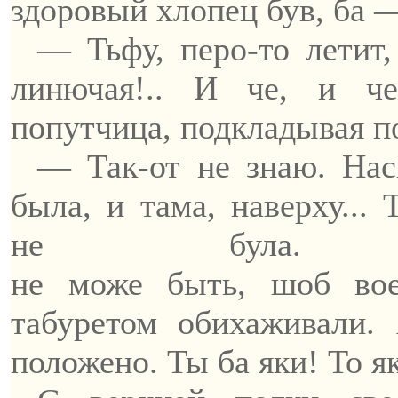
здоровый
хлопец
був
, ба 
— Тьфу, перо-то летит,
линючая!.. И
че
, и
че
попутчица, подкладывая п
—
Так-от
не знаю. Нас
была, и
тама
, наверху...
не
була
. 
не
може
быть,
шоб
вое
табуретом обихаживали
положено. Ты ба яки! То я