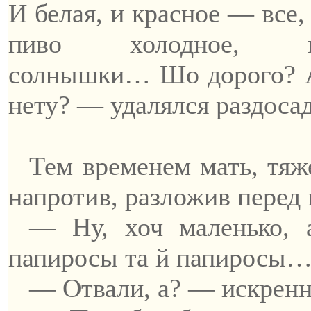
И
белая
, и красное — все
пиво холодное, па
солнышки…
Шо
дорого? 
нету? — удалялся раздоса
Тем временем мать, тяж
напротив, разложив перед
— Ну,
хоч
маленько, 
папиросы та
й
папиросы
— Отвали, а? — искренн