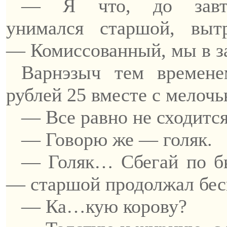
— Я что, до завт
унимался
старшой
, выт
—
Комиссованный
, мы в 
Варнэзыч
тем времене
рублей 25 вместе с мелоч
— Все равно не сходитс
— Говорю же —
голяк
.
— Голяк
… С
бегай по
б
— старшой продолжал бес
—
Ка
…кую корову?