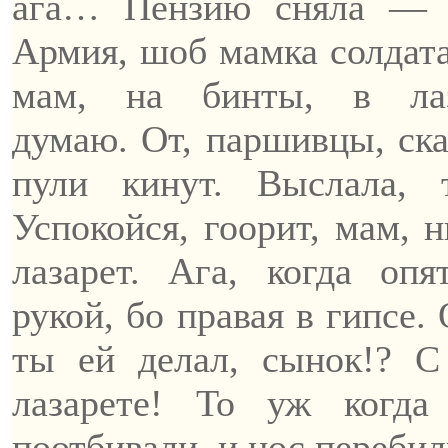
ага…
Пензию
сняла — 
Армия,
шоб
мамка солдата
мам, на бинты, в лаз
думаю.
От
,
паршивцы
,
ска
пули кинут. Выслала, 
Успокойся,
гоорит
, мам, 
лазарет. Ага, когда оп
рукой,
бо
правая
в гипсе.
ты ей делал, сынок!? 
лазарете! То уж когд
поотбивали, и нос перебил