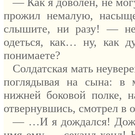
— Как я доволен, не мог
прожил немалую, насы
слышите, ни разу! — не
одеться, как… ну, как д
понимаете?
Солдатская мать неувере
поглядывая на сына: в 
нижней боковой полке, н
отвернувшись, смотрел в о
— …И я дождался! Дожда
имя ему —
секанд
хенд
! 