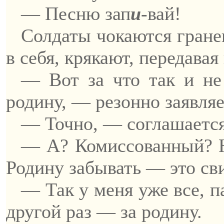
— Песню
зап
и
-вай
!
Солдаты чокаются гран
в себя, крякают, передавая
— Вот за что так и н
родину, — резонно заявля
— Точно, — соглашаетс
— А? Комиссованный? Н
Родину забывать — это
св
— Так у меня уже все,
п
другой раз — за родину.