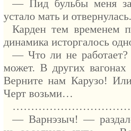
—
Пид
бульбы
меня за
устало мать и отвернулась
Карден
тем временем пы
динамика исторгалось одн
— Что ли не работает?
может. В других вагонах
Верните нам
Карузо
! Или
Черт возьми…
……………………………
—
Варнэзыч
! — раздал