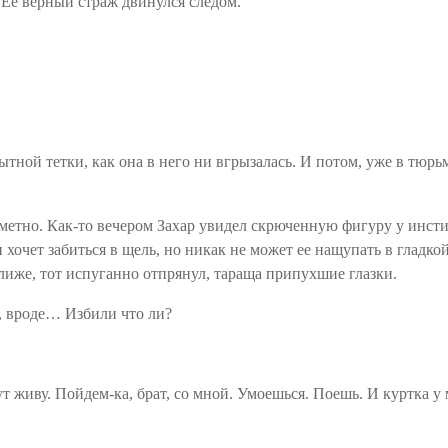
 Ее верный страж двинулся следом.
тной тетки, как она в него ни вгрызалась. И потом, уже в тюрьм
метно. Как-то вечером Захар увидел скрюченную фигуру у инстит
н хочет забиться в щель, но никак не может ее нащупать в гладк
лиже, тот испуганно отпрянул, тараща припухшие глазки.
, вроде
… И
збили что ли?
ут живу.
Пойдем-ка
, брат, со мной. Умоешься. Поешь. И куртка у 