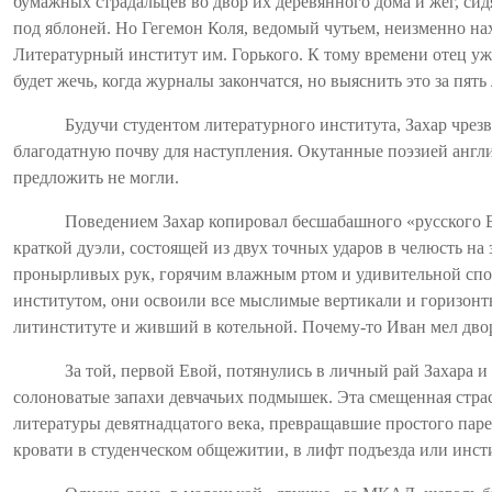
бумажных страдальцев во двор их деревянного дома и жег, сид
под яблоней. Но Гегемон Коля, ведомый чутьем, неизменно нах
Литературный институт им. Горького. К тому времени отец уж
будет жечь, когда журналы закончатся, но выяснить это за пять
Будучи студентом литературного института, Захар чрез
благодатную почву для наступления. Окутанные поэзией англи
предложить не могли.
Поведением Захар копировал бесшабашного «русского Б
краткой дуэли, состоящей из двух точных ударов в челюсть на 
пронырливых рук, горячим влажным ртом и удивительной спос
институтом, они освоили все мыслимые вертикали и горизонт
литинституте и живший в котельной. Почему-то Иван мел двор
За той, первой Евой, потянулись в личный рай Захара и
солоноватые запахи девчачьих подмышек. Эта смещенная страс
литературы девятнадцатого века, превращавшие простого парен
кровати в студенческом общежитии, в лифт подъезда или
инст