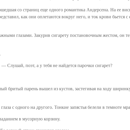
сошедшая со страниц еще одного романтика Андерсена. На ее вис
представил, как они оплетаются вокруг него, и ток крови бьется
ажными глазами. Закурив сигарету постановочным жестом, он те
…
 — Слушай, поэт, а у тебя не найдется парочки сигарет?
слый бритый парень вышел из кустов, застегивая на ходу ширинк
 глаза с одного на другого. Тонкие запястья белели в темноте мр
аданием в мусорную корзину.