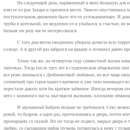
На следующий день, наряженный в явно большую для нег
взял ее из рук Захара и принялся мести. Тяжело опустившись н
поступательном движении было что-то успокаивающее. И да
трубы в котельной, он медленно ел и улыбался, к счастью, не в
больше ни разу им не интересовался.
С того дня метла ежедневно убирала дочиста всю тер
солнце. А в другой раз забрался на крышу и починил давно п
Точно так же, на четвертом году совместной жизни нача
тапочках. Тогда после трех лет в студенческом общежитии он
все реже занимался с
Дюймовочкой
любовью, но все чаще
пял
сочинений про героя нашего времени и уже тихо ненавидел всю
перестали давать хотя бы краткое забвение. Иногда вечером о
него с книжного листа, выглядели жалкими, плоскими обман
И заунывный Байрон больше не требовался. Секс можно 
рукой, то бедром, а один раз, протискиваясь в дверь, почти вп
пропорциях со скукой. Но он тогда не подвел, закрыл дверь и
любви, со съехавшим набок пучком, потянулась к нему с пузы