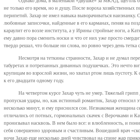
Однако дома, в маленькой «
двушке
» за МКАД, щеголь б
не только его время, но и душу. После вороха хозяйственных 
перипетий. Захар не имел навыка выворачиваться наизнанку. Он
любовные записочки, найденные в его карманах, пеняя на позд
караулит его возле института, а у Ирины стройные ноги, а Кат
ему давно пора сменить носки и что от них уже просто смердит
твердо решал, что больше ни слова, но ровно через день тетк
Несмотря на теткины странности, Захар и не думал пер
табуретах и потрепанных диванных подушечках. Это нечто вита
крупицам во взрослой жизни, но хватал ртом лишь пустоту. К 
к его двадцати одному году.
На четвертом курсе Захар чуть не умер. Тяжелый грипп 
пропуская удары, но, как истинный романтик, Захар относил э
несколько минут, и ему приснился сон. Незнакомая женщина се
отличались от потных, гормональных скачек с Верочками и Ка
пронизывал насквозь. В нем было все: и влюбленность, и пони
себя совершенно здоровым и счастливым. Вошедший врач «ско
ночи Захар еще несколько дней чувствовал на спине жар прико