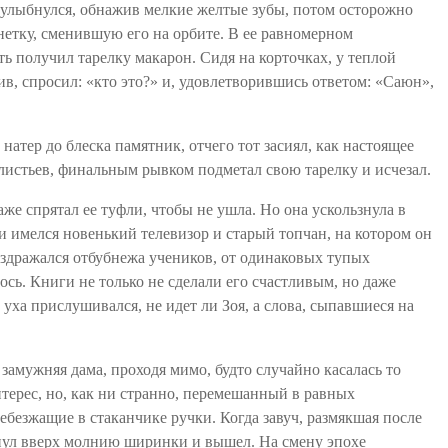
о улыбнулся, обнажив мелкие желтые зубы, потом осторожно
нетку
, сменившую его на орбите. В ее равномерном
ять получил тарелку макарон. Сидя на корточках, у теплой
ив, спросил: «кто это?» и, удовлетворившись ответом: «
Саюн
»,
натер до блеска памятник, отчего тот засиял, как настоящее
 листьев, финальным рывком подметал свою тарелку и исчезал.
аже спрятал ее туфли, чтобы не ушла. Но она ускользнула в
и имелся новенький телевизор и старый топчан, на котором он
аздражался от
бубнежа
учеников, от одинаковых тупых
ось. Книги не только не сделали его счастливым, но даже
уха прислушивался, не идет ли Зоя, а слова, сыпавшиеся на
замужняя дама, проходя мимо, будто случайно касалась то
терес, но,
как
ни странно, перемешанный в равных
ребезжащие в стаканчике ручки. Когда завуч,
размякшая
после
рнул вверх молнию ширинки и вышел. На смену эпохе