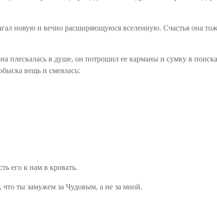
агал новую и вечно расширяющуюся вселенную. Счастья она тоже
на плескалась в душе, он потрошил ее карманы и сумку в поисках
обыска вещь и смеялась:
ть его к нам в кровать.
, что ты замужем за
Чудовым
, а не за мной.