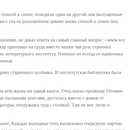
а, спиной к спине, походили один на другой, как вылущенные
кого сна на разложенном диване вновь спиной к спине они
ниями, не давал ответа на самый главный вопрос: «зачем все
хар принимал на грудь вместо чашки чая дозу утренних
ии литературного института. Начинал он всегда от памятника
ленная.
ториях старинного особняка. И институтская библиотека была
й за всю жизнь ни одной книги. Отец носил прозвище Гегемон
е пыльными книгами, достались вместе с домом от
ратуры, погружаясь туда с головой. Там он мог легко и
сильнее. Каждые выходные отец вытаскивал очередную партию