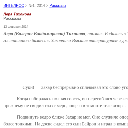
ИНТЕЛРОС
> №1, 2014 >
Рассказы
Лера Тихонова
Рассказы
13 февраля 2014
Лера (Валерия Владимировна) Тихонова
, прозаик. Родилась 
гостиничного бизнеса».
Закончила Высшие литературные кур
— Суки! — Захар беспрерывно сплевывал это слово угол
Когда набиралась полная горсть, он перегибался через 
прежнему не сводил глаз с мерцающего в темноте телевизора.
Подвинуть ведро ближе Захар не мог. Оно служило опор
более тонкими. На доске сидел его сын Байрон и играл в ко