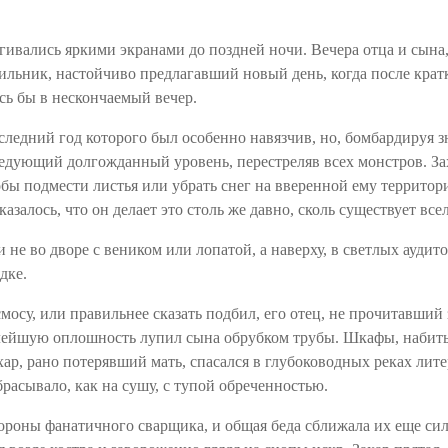
игивались яркими экранами до поздней ночи. Вечера отца и сын
дильник, настойчиво предлагавший новый день, когда после крат
сь бы в нескончаемый вечер.
дний год которого был особенно навязчив, но, бомбардируя зна
следующий долгожданный уровень, перестреляв всех монстров. За
бы подмести листья или убрать снег на вверенной ему территор
казалось, что он делает это столь же давно, сколь существует все
 и не во дворе с веником или лопатой, а наверху, в светлых ауди
дке.
смосу, или правильнее сказать подбил, его отец, не прочитавши
малейшую оплошность
лупил
сына обрубком трубы. Шкафы, набиты
хар, рано потерявший мать, спасался в глубоководных реках лите
брасывало, как на сушу, с тупой обреченностью.
 стороны фанатичного сварщика, и общая беда сближала их еще 