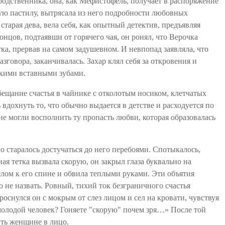
одственника, она, как Мефистофель, получает в распоряжение
хшую пастилу, вытрясала из него подробности любовных
старая дева, вела себя, как опытный детектив, предъявляя
нцов, подтаявши от горячего чая, он ронял, что Верочка
тка, прервав
на
самом задушевном. И невпопад заявляла, что
зговора, заканчивалась. Захар клял себя за откровения и
епкими вставными зубами.
обещание счастья в чайнике с отколотым носиком, клетчатых
вдохнуть то, что обычно выдается в детстве и расходуется по
не могли восполнить ту пропасть любви, которая образовалась
о старалось достучаться до него перебоями. Спотыкалось,
ая тетка вызвала скорую, он закрыл глаза буквально на
елом к его спине и обвила теплыми руками. Эти объятия
не назвать. Ровный, тихий ток безграничного счастья
оснулся он с мокрым от слез лицом и сел на кровати, чувствуя
молодой человек? Гоняете "скорую" почем зря…» После той
уть женщине в лицо.