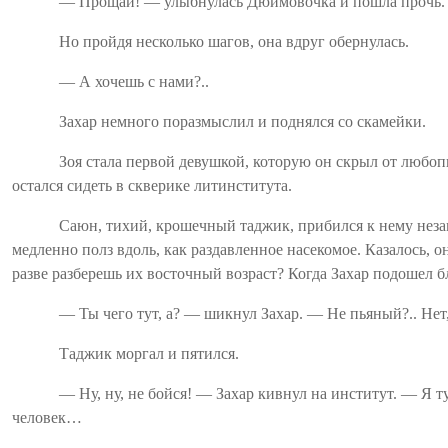
— Прощай! — улыбнулась
Дюймовочка
и пошла прочь.
Но пройдя несколько шагов, она вдруг обернулась.
— А хочешь с нами?..
Захар немного поразмыслил и поднялся со скамейки.
Зоя стала первой девушкой, которую он скрыл от любопы
остался сидеть в скверике литинститута.
Саюн
, тихий, крошечный таджик, прибился к нему неза
медленно полз вдоль, как раздавленное насекомое. Казалось, о
разве разберешь их восточный возраст? Когда Захар подошел б
— Ты чего тут, а? — шикнул Захар. — Не пьяный?.. Нет
Таджик моргал и пятился.
— Ну, ну, не бойся! — Захар кивнул на институт. — Я т
человек…