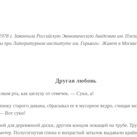
в 1978 г. Закончила Российскую Экономическую Академию им. Пл
сы
при Литературном институте им. Горького. Живет в Москве.
Другая любовь
ком рта, как шелуху от семечек. — Суки, а!
спинку старого дивана, сбрасывал ее в мусорное ведро, счищая 
 — Вот суки!
ой для деревянной доски, другим концом лежащей на трубе. Труба
мпьютер. Полусогнутая спина и вихрастый затылок выдавали кра