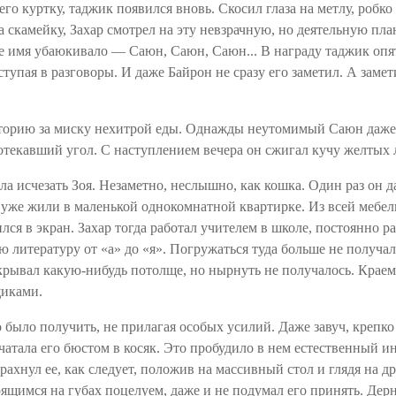
о куртку, таджик появился вновь. Скосил глаза на метлу, робк
а скамейку, Захар смотрел на эту невзрачную, но деятельную
пла
же имя убаюкивало —
Саюн
,
Саюн
,
Саюн
... В награду таджик оп
ступая в разговоры. И даже Байрон не сразу его заметил. А замет
риторию за миску нехитрой еды. Однажды неутомимый
Саюн
даже 
ротекавший угол. С наступлением вечера он сжигал кучу желтых
ла исчезать Зоя. Незаметно, неслышно, как кошка. Один раз он д
и уже жили в маленькой однокомнатной квартирке. Из всей мебел
ился
в экран. Захар тогда работал учителем в школе, постоянно р
 литературу от «а» до «я». Погружаться туда больше не получал
ткрывал
какую-нибудь
потолще, но нырнуть не получалось. Краем 
щиками.
было получить, не прилагая особых усилий. Даже завуч, крепко 
ечатала его бюстом в косяк. Это пробудило в нем естественный ин
трахнул
ее, как следует, положив на массивный стол и глядя на д
рящимся на губах поцелуем, даже и не подумал его принять. Де