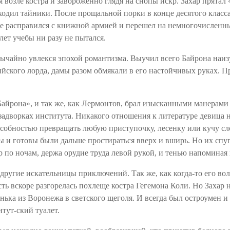
я возле костра и
завороженно
глядя на снопы искр. Захар прятал 
одил тайники. После прощальной порки в конце десятого класса 
е расправился с книжной армией и перешел на немногочисленный
 лет
учебы
ни разу не пытался.
вычайно увлекся эпохой романтизма. Выучил всего Байрона наиз
йского лорда, дамы разом обмякали в его настойчивых руках. П
айрона», и так же, как Лермонтов, брал изысканными манерами
задворках института. Никакого отношения к литературе девица не
обностью превращать любую приступочку, лесенку или кучу слож
ы и готовы были дальше простираться вверх и вширь. Но их спу
 по ночам, держа орудие труда левой рукой, и тенью напоминая 
 другие искательницы приключений. Так же, как когда-то его во
ть вскоре разгорелась
похлеще
костра Гегемона Коли. Но Захар 
ька из Воронежа в светского щеголя. И всегда был остроумен и у
итут-ский
туалет.