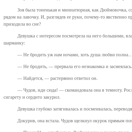
Зоя была тоненькая и миниатюрная, как
Дюймовочка
, 
рядом на лавочку. И, разглядев ее руки, почему-то явственно 
приходила во сне?
Девушка с интересом посмотрела на него большими, вл
шарманку:
— Не бродить уж нам ночами, хоть душа любви полна
— Не бродить, — прервала его незнакомка и засмеялась.
— Найдется, — растерянно ответил он.
—
Чудов
, иди сюда! — скомандовала она в темноту. Ро
сигарету и сердито закурил.
Девушка глубоко затягивалась и посмеивалась, переводя
Докурив, она встала.
Чудов
щелкнул окурок прямым поп