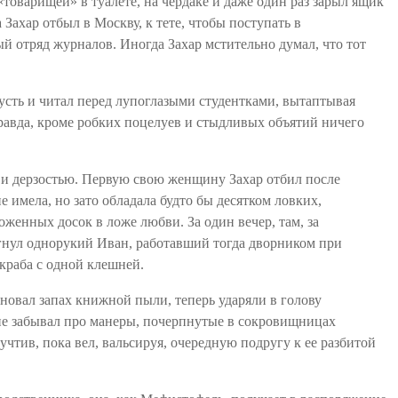
«товарищей» в туалете, на чердаке и даже один раз зарыл ящик
Захар отбыл в Москву, к тете, чтобы поступать в
 отряд журналов. Иногда Захар мстительно думал, что тот
усть и читал перед
лупоглазыми
студентками, вытаптывая
равда, кроме робких поцелуев и стыдливых объятий ничего
 и дерзостью. Первую свою женщину Захар отбил после
 имела, но зато обладала будто бы десятком ловких,
енных досок в ложе любви. За один вечер, там, за
гнул однорукий Иван, работавший тогда дворником при
краба с одной клешней.
лновал запах книжной пыли, теперь ударяли в голову
не забывал про манеры, почерпнутые в сокровищницах
чтив, пока вел, вальсируя, очередную подругу к ее разбитой