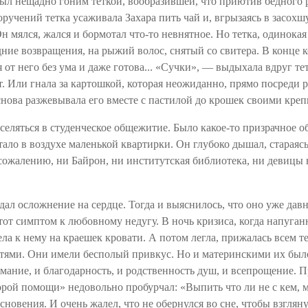
ыл нещадно гоним теткой, вообразившей, что приютив бедного р
поручений тетка усаживала Захара пить чай и, вгрызаясь в засо
 мялся, жался и бормотал что-то невнятное. Но тетка, одинокая 
ние возвращения, на рыжий волос, снятый со свитера. В конце ко
я от него без ума и даже готова... «Сучки», — выдыхала вдруг те
. Или гнала за картошкой, которая неожиданно, прямо посреди ра
а снова разжевывала его вместе с пастилой до крошек своими кр
еселяться в студенческое общежитие. Было какое-то призрачное 
ло в воздухе маленькой квартирки. Он глубоко дышал, стараясь 
сожалению, ни Байрон, ни институтская библиотека, ни девицы 
дал осложнение на сердце. Тогда и выяснилось, что оно уже давн
тот симптом к любовному недугу. В ночь кризиса, когда напуганн
ла к нему на краешек кровати. А потом легла, прижалась всем т
тями. Они имели бесполый привкус. Но и материнскими их было 
мание, и благодарность, и родственность душ, и всепрощение. Пр
рой помощи» недовольно пробурчал: «Выпить что ли не с кем, 
сновения. И очень жалел, что не обернулся во сне, чтобы взглян