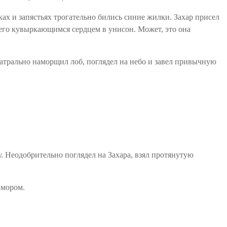
ках и запястьях трогательно бились синие жилки. Захар присел
 с его кувыркающимся сердцем в унисон. Может, это она
атрально наморщил лоб, поглядел на небо и завел привычную
у. Неодобрительно поглядел на Захара, взял протянутую
амором.