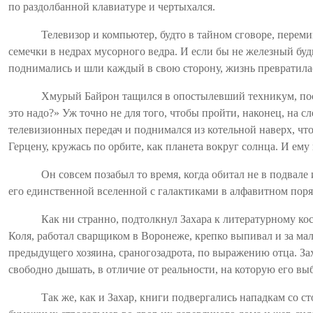
по
раздолбанной
клавиатуре и чертыхался.
Телевизор и компьютер, будто в тайном сговоре, перем
семечки в недрах мусорного ведра. И если бы не железный бу
поднимались и шли каждый в свою сторону, жизнь превратила
Хмурый Байрон тащился в опостылевший техникум, после
это надо?» Уж точно не для того, чтобы пройти, наконец, на 
телевизионных передач и поднимался из котельной наверх, что
Герцену, кружась по орбите, как планета вокруг солнца. И ему 
Он совсем позабыл то время, когда обитал не в подвале
его единственной вселенной с галактиками в алфавитном поря
Как ни странно, подтолкнул Захара к литературному ко
Коля, работал сварщиком в Воронеже, крепко выпивал и за 
предыдущего хозяина,
сраногозадрота
, по выражению отца. За
свободно дышать, в отличие от реальности, на которую его вы
Так же, как и Захар, книги подвергались нападкам со