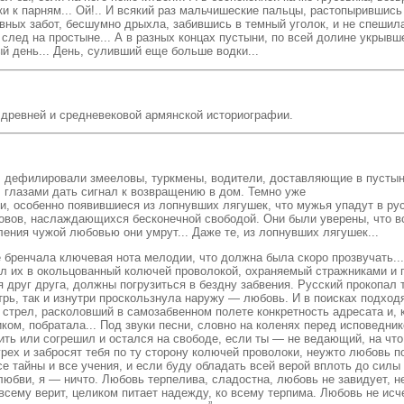
ки к парням... Ой!.. И всякий раз мальчишеские пальцы, растопырившис
евных забот, бесшумно дрыхла, забившись в темный уголок, и не спешила
след на простыне... А в разных концах пустыни, по всей долине укрывше
ый день... День, суливший еще больше водки...
древней и средневековой армянской историографии.
сь, дефилировали змееловы, туркмены, водители, доставляющие в пусты
 глазами дать сигнал к возвращению в дом. Темно уже
и, особенно появившиеся из лопнувших лягушек, что мужья упадут в рус
ловов, наслаждающихся бесконечной свободой. Они были уверены, что вс
ления чужой любовью они умрут... Даже те, из лопнувших лягушек...
хе бренчала ключевая нота мелодии, что должна была скоро прозвучать..
щал их в окольцованный колючей проволокой, охраняемый стражниками и
я друг друга, должны погрузиться в бездну забвения. Русский прокопал
утрь, так и изнутри проскользнула наружу — любовь. И в поисках подх
 стрел, расколовший в самозабвенном полете конкретность адресата и,
ком, побратала... Под звуки песни, словно на коленях перед исповедник
ешить или согрешил и остался на свободе, если ты — не ведающий, на ч
 грех и забросят тебя по ту сторону колючей проволоки, неужто любовь 
се тайны и все учения, и если буду обладать всей верой вплоть до силы
юбви, я — ничто. Любовь терпелива, сладостна, любовь не завидует, не
сему верит, целиком питает надежду, ко всему терпима. Любовь не исчер