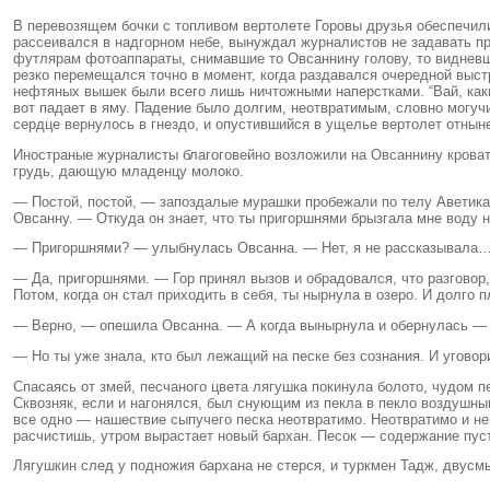
В перевозящем бочки с топливом вертолете Горовы друзья обеспечили
рассеивался в надгорном небе, вынуждал журналистов не задавать п
футлярам фотоаппараты, снимавшие то Овсаннину голову, то виднев
резко перемещался точно в момент, когда раздавался очередной выст
нефтяных вышек были всего лишь ничтожными наперстками. “Вай, каки
вот падает в яму. Падение было долгим, неотвратимым, словно могу
сердце вернулось в гнездо, и опустившийся в ущелье вертолет отныне
Иностраные журналисты благоговейно возложили на Овсаннину кроват
грудь, дающую младенцу молоко.
— Постой, постой, — запоздалые мурашки пробежали по телу Аветика,
Овсанну. — Откуда он знает, что ты пригоршнями брызгала мне воду 
— Пригоршнями? — улыбнулась Овсанна. — Нет, я не рассказывала… К
— Да, пригоршнями. — Гор принял вызов и обрадовался, что разговор,
Потом, когда он стал приходить в себя, ты нырнула в озеро. И долго 
— Верно, — опешила Овсанна. — А когда вынырнула и обернулась — н
— Но ты уже знала, кто был лежащий на песке без сознания. И уговор
Спасаясь от змей, песчаного цвета лягушка покинула болото, чудом 
Сквозняк, если и нагонялся, был снующим из пекла в пекло воздушны
все одно — нашествие сыпучего песка неотвратимо. Неотвратимо и не
расчистишь, утром вырастает новый бархан. Песок — содержание пуст
Лягушкин след у подножия бархана не стерся, и туркмен Тадж, двусмы