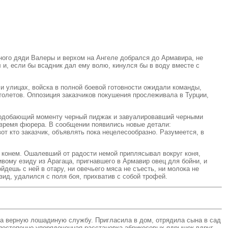
ного дяди Валеры и верхом на Ангеле добрался до Армавира, не
л и, если бы всадник дал ему волю, кинулся бы в воду вместе с
и улицах, войска в полной боевой готовности ожидали команды,
толетов. Оппозиция заказчиков покушения прослеживала в Турции,
 подобающий моменту черный пиджак и завуалировавший черными
е время фюрера. В сообщении появились новые детали:
т кто заказчик, объявлять пока нецелесообразно. Разумеется, в
 конем. Ошалевший от радости немой приплясывал вокруг коня,
вому езиду из Арагаца, пригнавшего в Армавир овец для бойни, и
йдешь с ней в отару, ни овечьего мяса не съесть, ни молока не
зид, удалился с поля боя, прихватив с собой трофей.
 за верную лошадиную службу. Пригласила в дом, отрядила сына в сад
 постепенно упорядоченная расстановка абрикосовых ядрышек вдруг