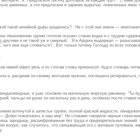
матерь-е...в. Предлагали тысячу долларов за каждый труп... С нами до
льно раненных, а эти предлагали в заранее вырытых, помеченных ямах п
акой такой ничейной дыры уродились?.. Не с этой они земли — инопланет
еки обыкновению одним глотком осушил стакан водки и с трудом сдержал
д другими я не такой уж и смирный... Я в Арцахе выдержал — разыскива
 С чего мне еще сломаться?.. Вот только почему Господу из всех поповс
.
в немой обрел речь и по слогам слова произносит, будто словарь читае
сила и, расценив по-своему молчание мужчин, поспешила ретироваться, 
миндалевидные, и уши, похожие на маленькую морскую раковину. “Ты б
дной, пальцы на руках по нескольку раз в день, особенно после стирки 
жением воткнутой в запястье трубки, полной красной жидкости, обнару
. — Добро пожаловать в наш мир”. Не словами говорили черные глаза-ми
ишь зародышу, расшифрованным без труда и предварительных знаний. И
я вопрос: как случилось, что связывающая его с матерью пуповина, вм
у.