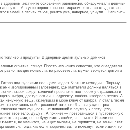
ь в здоровом инстинкте сохранения равновесия, обнаруживали девичьи
 лопнуть... А в утро первого ночного марания хотел со стыда сквозь
гося змеей в песках Узбоя, ребята уже, наверное, уснули... Напились
ню топливо и продукты. В дверные щелки аульных домиков
алочьи объятия, сгинут. Просто немножко совестно, что обладатели
е равно, поздно ночью ли, на рассвете ли, мужья вернутся домой и
. Гитара под русскими пальцами издает блатные мелодии... Тюрьму,
 псами изолированный заповедник, где обитатели должны валяться в
 тысячи лазеек вокруг колючей проволоки, под носом у стражников и
одящего шифра, доступного лишь адресату, любовь изобрела песню. А
 как ненужную вещь, скинувший в море ключ от шифра. И стала песня
ом, ты считаешь себя греховней того, кто был вынужден грех
то способна твоя сущность, не попавший в паутину к плетущему
покинет твое тело, душу?.. А покинет — превратишься в пустозвонную
 двигать горами, но не буду иметь любви, я — ничто. И если все
 кичится, не чванится, не ищет выгоды, не горячится, не замышляет
пывается, тогда как если пророчества, то исчезнут, если языки, то