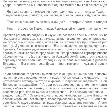
Песчаная лягушка уже освоилась в жилище и выпучила на Аветика гла
удара. И полетела бы наверняка с одного меткого пинка в открытый д
— Лягушка хранит в помещении прохладу и чистоту, — сказал Тадж. —
прекрасный день лопается, как шарик, и превращается в чудо-красави
— Твоя жена сначала была лягушкой, да? — сострил Аветик и отведе
— Нет, — огорчился Тадж, — нашей домашней лягушке я не приглянулс
Прервав работы по подъему и изучению состава соленых и пресных во
горлышка и наблюдал, как лягушка, встав на задние перепончатые ла
же скоростью возвращался, оставляя в соответствующей точке на рас
жертву. И убивает, и заглатывает. “Вылетевшая из нее красавица тож
Еревана. Соседние радиоволны со всех сторон стиснули голос Еревана
составить осмысленные предложения. Эфир повторял картографирован
объединялись, чтобы, так и не став большой рекой, вливаться в чужи
переходы от гор к равнине, от воды к суше плавны и гладки, а рисов
Будущее — Бог знает, чье… Душа — твоя, материя — чужая. У души о
чудовищ...
То ли самцовая гладкость пустой бутылки, брошенной на пол, понрави
где испарялись последние капли водки. “Опьянеешь, сукина дочь, — 
истрепанной тетради на столе и кричал: “Вопросов не задавайте... Во
Вопросов не задавайте...”. А в лагере змееловов наступил час лягушк
котел; выбивающийся из-под крышки с помятыми краями пар пьют кома
рассеивал рой, пар от бульона приваживал... Не хватало пахлевана...
задаю, правда?..” Остальных летописцев игнорировал, даже близко не
стирая черты лиц летописцев, проигнорированных шутом... А ноги сви
свет божий, надо зарыться в грудь бархана, выкопать тоннель... А вс
расплющенный колесами, стал клинком, обжигающе горячим — зашипел 