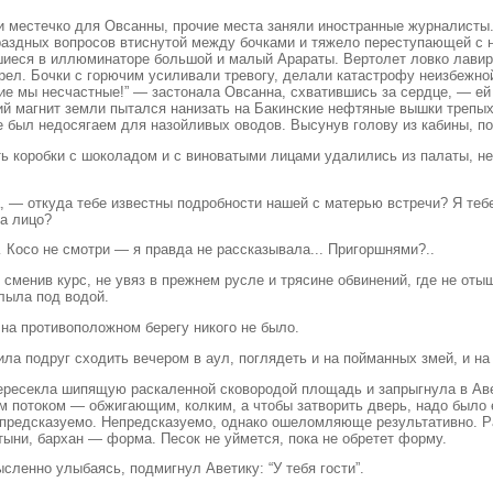
 местечко для Овсанны, прочие места заняли иностранные журналисты. 
раздных вопросов втиснутой между бочками и тяжело переступающей с н
шиеся в иллюминаторе большой и малый Арараты. Вертолет ловко лави
рел. Бочки с горючим усиливали тревогу, делали катастрофу неизбежно
е мы несчастные!” — застонала Овсанна, схватившись за сердце, — ей п
чий магнит земли пытался нанизать на Бакинские нефтяные вышки трепы
 был недосягаем для назойливых оводов. Высунув голову из кабины, поб
ь коробки с шоколадом и с виноватыми лицами удалились из палаты, н
 — откуда тебе известны подробности нашей с матерью встречи? Я тебе
на лицо?
осо не смотри — я правда не рассказывала... Пригоршнями?..
 сменив курс, не увяз в прежнем русле и трясине обвинений, где не от
плыла под водой.
а противоположном берегу никого не было.
ила подруг сходить вечером в аул, поглядеть и на пойманных змей, и на
пересекла шипящую раскаленной сковородой площадь и запрыгнула в Аве
м потоком — обжигающим, колким, а чтобы затворить дверь, надо было е
предсказуемо. Непредсказуемо, однако ошеломляюще результативно. Ра
ыни, бархан — форма. Песок не уймется, пока не обретет форму.
сленно улыбаясь, подмигнул Аветику: “У тебя гости”.