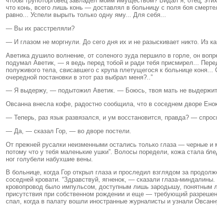
чтобы трупоторговец завладел моим имуществом? Видал я, отец, этих 
что конь, всего лишь конь — доставлял в больницу с поля боя смерте
равно... Успели вырыть только одну яму... Для себя...
— Вы их расстреляли?
— И глазом не моргнули. До сего дня их и не разыскивает никто. Из к
Аветика душило волнение, от соленого зуда першило в горле, он вопр
подумал Аветик, — я ведь перед тобой и ради тебя присмирел... Пере
полуживого тела, свисавшего с крупа плетущегося к больнице коня...
очередной постановки в этот раз выбрал меня?..”
— Я выдержу, — подытожил Аветик. — Боюсь, твоя мать не выдержит
Овсанна внесла кофе, радостно сообщила, что в соседнем дворе Еноко
— Теперь, раз язык развязался, и ум восстановится, правда? — спро
— Да, — сказал Гор, — во дворе постели.
От прежней русалки неизменными остались только глаза — черные и 
потому что у тебя маленькие ушки”. Волосы поредели, кожа стала бле
ног голубели набухшие вены.
В больнице, когда Гор открыл глаза и проследил взглядом за продол
соседней кровати. “Здравствуй, ягненок, — сказали глаза-миндалины
кровопровод было импульсом, доступным лишь зародышу, понятным л
присутствия при собственном рождении и еще — требующий разрешени
спал, когда в палату вошли иностранные журналисты и узнали Овсанн