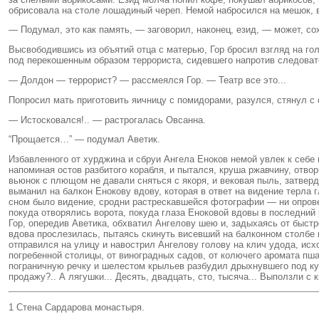
обрисовала на столе лошадиный череп. Немой набросился на мешок, 
— Подумал, это как память, — заговорил, наконец, езид, — может, сох
Высвободившись из объятий отца с матерью, Гор бросил взгляд на г
под перекошенным образом террориста, сидевшего напротив следоват
— Долдон — террорист? — рассмеялся Гор. — Театр все это...
Попросил мать приготовить яичницу с помидорами, разулся, стянул с с
— Истосковался!.. — растрогалась Овсанна.
“Прощается…” — подумал Аветик.
Избавленного от хурджина и сбруи Ангела Еноков немой увлек к себе в
напоминая остов разбитого корабля, и пытался, круша ржавчину, отвор
вьюнок с плющом не давали сняться с якоря, и вековая пыль, затвер
выманил на балкон Енокову вдову, которая в ответ на видение терл
сном было видение, сродни растрескавшейся фотографии — ни опроверг
покуда отворялись ворота, покуда глаза Еноковой вдовы в последний 
Гор, опередив Аветика, обхватил Ангелову шею и, задыхаясь от быстр
вдова прослезилась, пытаясь скинуть висевший на балконном столбе м
отправился на улицу и навострил Ангелову голову на клич удода, ис
погребенной столицы, от виноградных садов, от колючего аромата пшато
пограничную речку и шелестом крыльев разбудил дрыхнувшего под кус
продажу?.. А лягушки... Десять, двадцать, сто, тысяча... Выползли с к
1 Стена Сардарова монастыря.