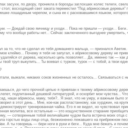
х засухи, по двору, проникла в борозды заглохших колес телеги, свел
 стол; восходящий свет заката переместил “Под абрикосовые деревья” 
мешке лошадиным черепом, и сына ее с расковавшимся языком, которого
дни. — Доедай свою яичницу и уходи… Пока не пришли — уходи… Беги... 
ому что вообще работы нет... Сейчас заключенного выгоднее умертвить
ал за то, что не сделал из тебя домашнего мальца, — признался Аветик.
 клеймо... Почему я тебя не запугал, к абрикосовому дереву не привяз
 удаляйся от дерева, насколько цепь позволяет... Да, именно так — как
 твой труп выкупить... Ты воевал с турком, турок — с тобой, а твои еди
?
ли, выжали, никаких соков жизненных не осталось... Связываться с ним
дываешься, до чего прочной цепью я привязан к твоему абрикосовому дер
лепет, подпитанный дешевой литературой, и оскорбит мои чувства... Что
д, наши абрикосы, маму, тебя?.. Я знал, что не умру, и важным было э
говорил в этот день... Мне, кое-как распластанному, как хурджин, на кр
ое демонстрирует тренированная чайка. Его я не видел, но чувствовал пр
твенная молитва, все остальные — это кощунственное старание приобщи
 я ему, — сотворенным тобой величайшим чудом была встреча моих отца 
ла горстью воды лицо отца, безжизненно лежавшего на прибрежном песке
ви. А ты говоришь — бери ноги в руки и беги... Куда мне бежать и почем