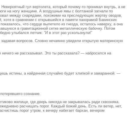
Невероятный гул вертолета, который почему-то проникал внутрь, а не
оги на ногу женщине. А воздушные ямы с болтанкой загнали по
ровал между снарядами, похожими на преследующих жертву оводов,
й, хотя в сравнении с открывшейся в памяти панорамой Бакинских
оказалось, что сердце вылетело из гнезда, осталось наверху, а она
хавшуюся в гравитационной сетке металлическую бабочку. Потом
едно улыбался летчик: “И в этот раз ускользнули!”
е задавая вопросов. Словно нечаянно увидели открытую материнскую
 ничего не рассказывал. Это ты рассказала? — набросился на
ыщешь истины, а найденная случайно будет хлипкой и замаранной. —
 потерявшего сознание.
тиково жилище, где дверь никогда не закрывалась ради сквозняка.
жедневно расчищать порог. Каждый божий день. Есть ли ветер, нет,
счистишь порог утром, к вечеру набегает бархан, вечером