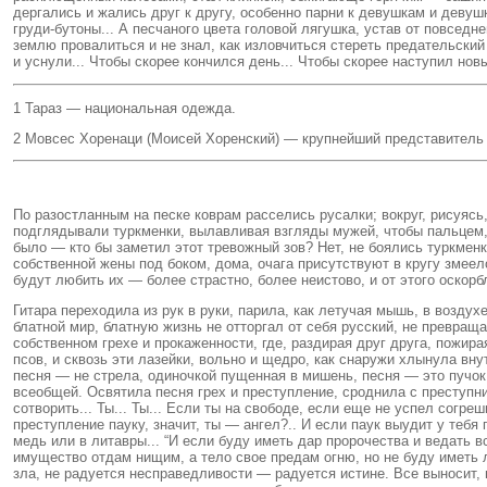
дергались и жались друг к другу, особенно парни к девушкам и девуш
груди-бутоны... А песчаного цвета головой лягушка, устав от повседн
землю провалиться и не знал, как изловчиться стереть предательский 
и уснули... Чтобы скорее кончился день... Чтобы скорее наступил нов
1 Тараз — национальная одежда.
2 Мовсес Хоренаци (Моисей Хоренский) — крупнейший представитель 
По разостланным на песке коврам расселись русалки; вокруг, рисуя
подглядывали туркменки, вылавливая взгляды мужей, чтобы пальцем,
было — кто бы заметил этот тревожный зов? Нет, не боялись туркменк
собственной жены под боком, дома, очага присутствуют в кругу змее
будут любить их — более страстно, более неистово, и от этого оскорб
Гитара переходила из рук в руки, парила, как летучая мышь, в возду
блатной мир, блатную жизнь не отторгал от себя русский, не превра
собственном грехе и прокаженности, где, раздирая друг друга, пожира
псов, и сквозь эти лазейки, вольно и щедро, как снаружи хлынула вн
песня — не стрела, одиночкой пущенная в мишень, песня — это пучок
всеобщей. Освятила песня грех и преступление, сроднила с преступни
сотворить... Ты... Ты... Если ты на свободе, если еще не успел согр
преступление пауку, значит, ты — ангел?.. И если паук выудит у тебя
медь или в литавры... “И если буду иметь дар пророчества и ведать в
имущество отдам нищим, а тело свое предам огню, но не буду иметь л
зла, не радуется несправедливости — радуется истине. Все выносит, в