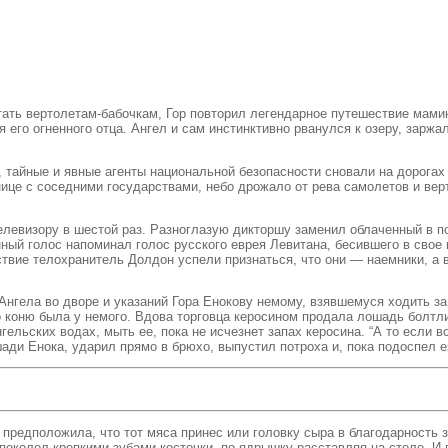
тать вертолетам-бабочкам, Гор повторил легендарное путешествие мами
 его огненного отца. Ангел и сам инстинктивно рванулся к озеру, заржа
 тайные и явные агенты национальной безопасности сновали на дорогах 
ице с соседними государствами, небо дрожало от рева самолетов и вер
телевизору в шестой раз. Разноглазую дикторшу заменил облаченный в
ный голос напоминал голос русского еврея Левитана, бесившего в сво
вие телохранитель Долдон успели признаться, что они — наемники, а во
нгела во дворе и указаний Гора Енокову немому, взявшемуся ходить за
о коню была у немого. Вдова торговца керосином продала лошадь болтли
льских водах, мыть ее, пока не исчезнет запах керосина. “А то если во
шади Енока, ударил прямо в брюхо, выпустил потроха и, пока подоспел е
 предположила, что тот мяса принес или головку сыра в благодарность
поколол крепкими зубами косточки, по ядрышку расставляя на столе. И