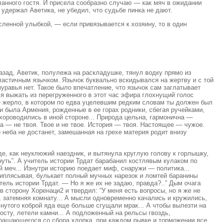
ланного гостя. И присела сообразно случаю — как мяч в ожидании
 удержал Аветика, не убедил, что судьбе пинка не дают.
ленной улыбкой, — если привязывается к хозяину, то в один
азад, Аветик, полулежа на раскладушке, тянул водку прямо из
ластичным язычком. Язычок буквально вскидывался на жертву и с той
равья нет. Такое было впечатление, что язычок сам заглатывает
ся выжать из перегруженного в этот час эфира глохнущий голос
кое жерло, в котором по едва уцелевшим редким словам ты должен был
была Армения, рожденные в ее горах родники, сбегая ручейками,
хороводились в иной стороне... Природа цельна, гармонична —
ра — не твоя. Твое и не твое. История — твоя. Настоящее — чужое.
еба не достанет, замешанная на грехе материя родит внизу
е, как неуклюжий наездник, и вытянула круглую голову к горлышку,
уть”. А учитель истории Трдат барабанил костлявым кулаком по
й меч... Изнутри историю поедает миф, снаружи — политика...
 приплясывая, булькает полный мучных нарезок и ломтей баранины
ель истории Трдат. — Но я же их не задаю, правда?..” Дым очага
в сторону Хоренаци2 и твердил: “У меня есть вопросы, но я же не
, затемняя комнату... А мысли одновременно качались и кружились,
юнутого коброй яда еще больше сгущали мрак... А чтобы вылезти на
осту, летели камни... А подложенный на рельсы гвоздь,
вращающегося со сбора хлопка, при каждом рывке и торможении все