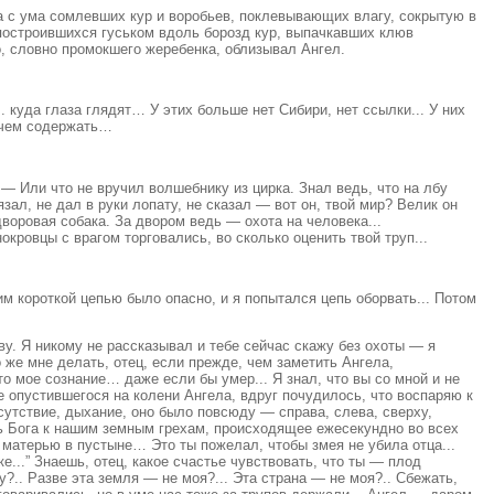
а с ума сомлевших кур и воробьев, поклевывающих влагу, сокрытую в
построившихся гуськом вдоль борозд кур, выпачкавших клюв
, словно промокшего жеребенка, облизывал Ангел.
куда глаза глядят… У этих больше нет Сибири, нет ссылки... У них
, чем содержать…
 — Или что не вручил волшебнику из цирка. Знал ведь, что на лбу
ал, не дал в руки лопату, не сказал — вот он, твой мир? Велик он
 дворовая собака. За двором ведь — охота на человека...
нокровцы с врагом торговались, во сколько оценить твой труп...
 короткой цепью было опасно, и я попытался цепь оборвать... Потом
еву. Я никому не рассказывал и тебе сейчас скажу без охоты — я
 же мне делать, отец, если прежде, чем заметить Ангела,
то мое сознание… даже если бы умер... Я знал, что вы со мной и не
упе опустившегося на колени Ангела, вдруг почудилось, что воспаряю к
исутствие, дыхание, оно было повсюду — справа, слева, сверху,
ть Бога к нашим земным грехам, происходящее ежесекундно во всех
с матерью в пустыне… Это ты пожелал, чтобы змея не убила отца...
...” Знаешь, отец, какое счастье чувствовать, что ты — плод
у?.. Разве эта земля — не моя?... Эта страна — не моя?.. Сбежать,