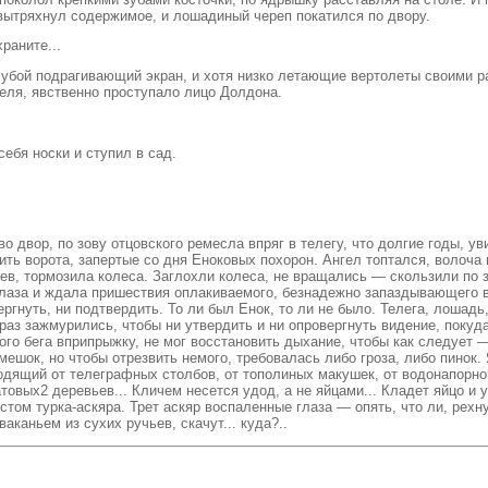
вытряхнул содержимое, и лошадиный череп покатился по двору.
раните...
олубой подрагивающий экран, и хотя низко летающие вертолеты своими 
еля, явственно проступало лицо Долдона.
ебя носки и ступил в сад.
о двор, по зову отцовского ремесла впряг в телегу, что долгие годы, у
ить ворота, запертые со дня Еноковых похорон. Ангел топтался, волоча 
дев, тормозила колеса. Заглохли колеса, не вращались — скользили по
а глаза и ждала пришествия оплакиваемого, безнадежно запаздывающего
нуть, ни подтвердить. То ли был Енок, то ли не было. Телега, лошадь,
раз зажмурились, чтобы ни утвердить и ни опровергнуть видение, покуд
ого бега вприпрыжку, не мог восстановить дыхание, чтобы как следует 
ешок, но чтобы отрезвить немого, требовалась либо гроза, либо пинок
ходящий от телеграфных столбов, от тополиных макушек, от водонапорно
вых2 деревьев... Кличем несется удод, а не яйцами... Кладет яйцо и убе
том турка-аскяра. Трет аскяр воспаленные глаза — опять, что ли, рехн
ваканьем из сухих ручьев, скачут... куда?..