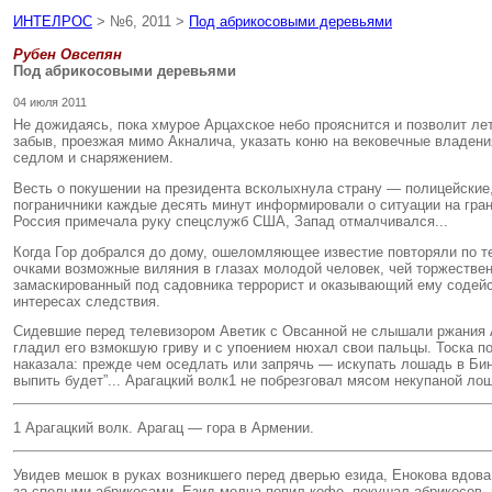
ИНТЕЛРОС
> №6, 2011 >
Под абрикосовыми деревьями
Рубен Овсепян
Под абрикосовыми деревьями
04 июля 2011
Не дожидаясь, пока хмурое Арцахское небо прояснится и позволит ле
забыв, проезжая мимо Акналича, указать коню на вековечные владения
седлом и снаряжением.
Весть о покушении на президента всколыхнула страну — полицейские,
пограничники каждые десять минут информировали о ситуации на гран
Россия примечала руку спецслужб США, Запад отмалчивался...
Когда Гор добрался до дому, ошеломляющее известие повторяли по 
очками возможные виляния в глазах молодой человек, чей торжествен
замаскированный под садовника террорист и оказывающий ему содейст
интересах следствия.
Сидевшие перед телевизором Аветик с Овсанной не слышали ржания А
гладил его взмокшую гриву и с упоением нюхал свои пальцы. Тоска п
наказала: прежде чем оседлать или запрячь — искупать лошадь в Бинге
выпить будет”... Арагацкий волк1 не побрезговал мясом некупаной ло
1 Арагацкий волк. Арагац — гора в Армении.
Увидев мешок в руках возникшего перед дверью езида, Енокова вдова
за спелыми абрикосами. Езид молча попил кофе, покушал абрикосов, 