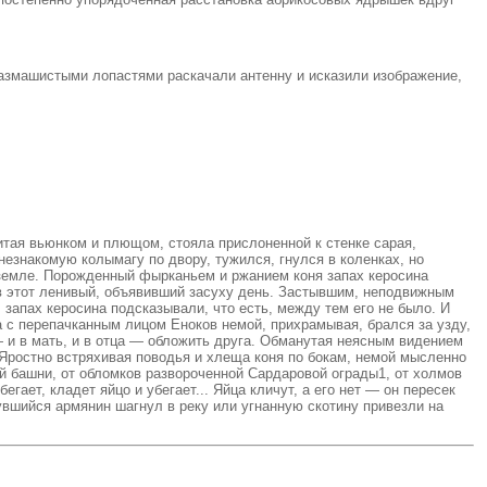
размашистыми лопастями раскачали антенну и исказили изображение,
витая вьюнком и плющом, стояла прислоненной к стенке сарая,
незнакомую колымагу по двору, тужился, гнулся в коленках, но
 земле. Порожденный фырканьем и ржанием коня запах керосина
 в этот ленивый, объявивший засуху день. Застывшим, неподвижным
 запах керосина подсказывали, что есть, между тем его не было. И
а с перепачканным лицом Еноков немой, прихрамывая, брался за узду,
— и в мать, и в отца — обложить друга. Обманутая неясным видением
. Яростно встряхивая поводья и хлеща коня по бокам, немой мысленно
й башни, от обломков развороченной Сардаровой ограды1, от холмов
гает, кладет яйцо и убегает... Яйца кличут, а его нет — он пересек
увшийся армянин шагнул в реку или угнанную скотину привезли на