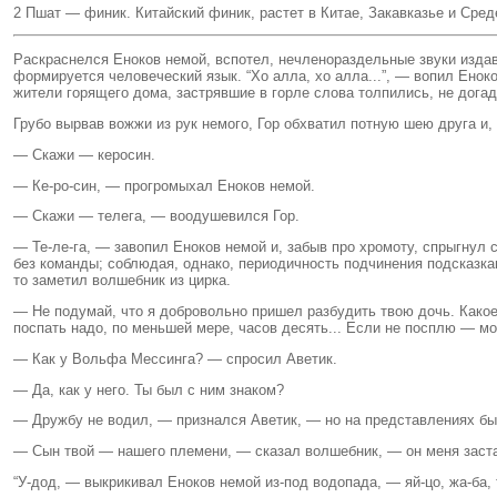
2 Пшат — финик. Китайский финик, растет в Китае, Закавказье и Сред
Раскраснелся Еноков немой, вспотел, нечленораздельные звуки издав
формируется человеческий язык. “Хо алла, хо алла...”, — вопил Ено
жители горящего дома, застрявшие в горле слова толпились, не догад
Грубо вырвав вожжи из рук немого, Гор обхватил потную шею друга и,
— Скажи — керосин.
— Ке-ро-син, — прогромыхал Еноков немой.
— Скажи — телега, — воодушевился Гор.
— Те-ле-га, — завопил Еноков немой и, забыв про хромоту, спрыгнул с
без команды; соблюдая, однако, периодичность подчинения подсказкам
то заметил волшебник из цирка.
— Не подумай, что я добровольно пришел разбудить твою дочь. Какое
поспать надо, по меньшей мере, часов десять... Если не посплю — мо
— Как у Вольфа Мессинга? — спросил Аветик.
— Да, как у него. Ты был с ним знаком?
— Дружбу не водил, — признался Аветик, — но на представлениях бы
— Сын твой — нашего племени, — сказал волшебник, — он меня застави
“У-дод, — выкрикивал Еноков немой из-под водопада, — яй-цо, жа-ба, то