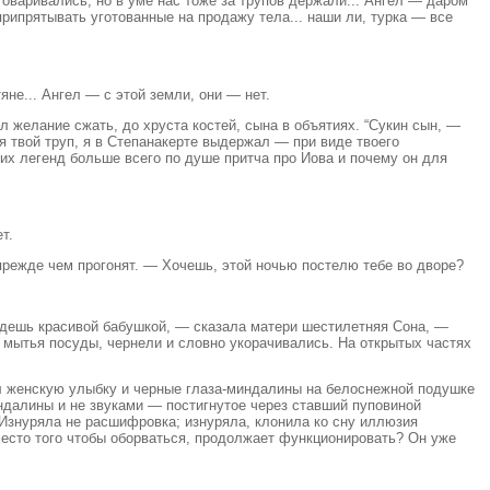
говаривались, но в уме нас тоже за трупов держали... Ангел — даром
рипрятывать уготованные на продажу тела... наши ли, турка — все
яне... Ангел — с этой земли, они — нет.
 желание сжать, до хруста костей, сына в объятиях. “Сукин сын, —
я твой труп, я в Степанакерте выдержал — при виде твоего
ких легенд больше всего по душе притча про Иова и почему он для
т.
прежде чем прогонят. — Хочешь, этой ночью постелю тебе во дворе?
удешь красивой бабушкой, — сказала матери шестилетняя Сона, —
и мытья посуды, чернели и словно укорачивались. На открытых частях
жил женскую улыбку и черные глаза-миндалины на белоснежной подушке
ндалины и не звуками — постигнутое через ставший пуповиной
знуряла не расшифровка; изнуряла, клонила ко сну иллюзия
есто того чтобы оборваться, продолжает функционировать? Он уже