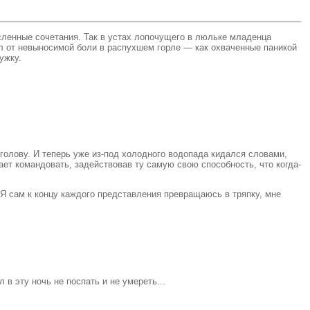
сленные сочетания. Так в устах лопочущего в люльке младенца
ал от невыносимой боли в распухшем горле — как охваченные паникой
ужку.
 голову. И теперь уже из-под холодного водопада кидался словами,
ет командовать, задействовав ту самую свою способность, что когда-
 Я сам к концу каждого представления превращаюсь в тряпку, мне
в эту ночь не поспать и не умереть...