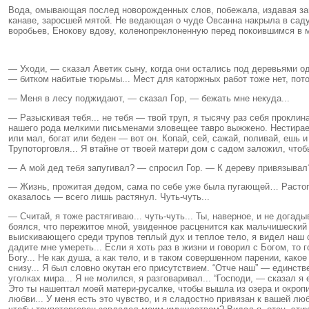
Вода, омывающая послед новорожденных слов, побежала, издавая запа
канаве, заросшей мятой. Не ведающая о чуде Овсанна накрыла в саду
воробьев, Енокову вдову, коленопреклоненную перед покоившимся в 
— Уходи, — сказал Аветик сыну, когда они остались под деревьями о
— битком набитые тюрьмы... Мест для каторжных работ тоже нет, пот
— Меня в лесу поджидают, — сказал Гор, — бежать мне некуда...
— Разыскивая тебя... не тебя — твой труп, я тысячу раз себя проклин
нашего рода мелкими письменами зловещее тавро выжжено. Нестираемое
или мал, богат или беден — вот он. Копай, сей, сажай, поливай, ешь и
Трупоторговля... Я втайне от твоей матери дом с садом заложил, чтобы
— А мой дед тебя запугивал? — спросил Гор. — К дереву привязывал
— Жизнь, прожитая дедом, сама по себе уже была пугающей… Растопта
оказалось — всего лишь растянул. Чуть-чуть...
— Считай, я тоже растягиваю... чуть-чуть... Ты, наверное, и не дога
боялся, что пережитое мной, увиденное расценится как мальчишеский 
выискивающего среди трупов теплый дух и теплое тело, я видел наш са
дадите мне умереть... Если я хоть раз в жизни и говорил с Богом, то 
Богу... Не как душа, а как тело, и в таком совершенном парении, как
снизу... Я был словно окутан его присутствием. “Отче наш” — единс
уголках мира... Я не молился, я разговаривал... “Господи, — сказал
Это ты нашептал моей матери-русалке, чтобы вышла из озера и окропи
любви... У меня есть это чувство, и я сладостно привязан к вашей люб