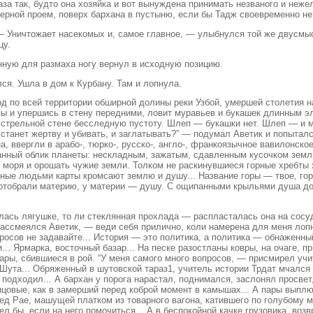
за так, будто она хозяйка и вот вынуждена принимать незваного и неже
верной проем, поверх бархана в пустыню, если бы Тадж своевременно не
 Уничтожает насекомых и, самое главное, — улыбнулся той же двусмыс
цу.
нную для размаха ногу вернул в исходную позицию.
я. Ушла в дом к Курбану. Там и лопнула.
д по всей территории обширной долины реки Узбой, умершей столетия н
пы и упершись в стену передними, ловит муравьев и букашек длинным э
стрельной стене бесследную пустоту. Шлеп — букашки нет. Шлеп — и му
е станет жертву и убивать, и заглатывать?” — подумал Аветик и попытал
, ввергли в арабо-, тюрко-, русско-, англо-, франкоязычное вавилонс
ный облик планеты: нескладным, зажатым, сдавленным кусочком земли 
е моря и орошать чужие земли. Толком не раскинувшиеся горные хребты 
анные людьми карты кромсают землю и душу... Название горы — твое, го
тобрали материю, у материи — душу. С ощипанными крыльями душа до н
лась лягушке, то ли стеклянная прохлада — распласталась она на сосуд
рассмеялся Аветик, — веди себя прилично, коли намерена для меня лопн
просов не задавайте... История — это политика, а политика — обнаженны
и... Ярмарка, восточный базар... На песке разостланы ковры, на очаге,
ры, сбившиеся в рой. “У меня самого много вопросов, — присмирел учит
 Шута... Обряженный в шутовской тараз1, учитель истории Трдат мчался 
 подходил... А бархан у порога нарастал, поднимался, заслонял просвет
нцовые, как в замерший перед коброй момент в камышах... А пары выпл
лед Рае, машущей платком из товарного вагона, катившего по голубому м
бы, если на него помочиться... А в беспокойной качке грузовика, воз