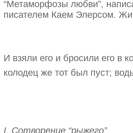
“Метаморфозы любви”, написа
писателем Каем Элерсом. Жив
И взяли его и бросили его в к
колодец же тот был пуст; вод
I. Сотворение “рыжего”