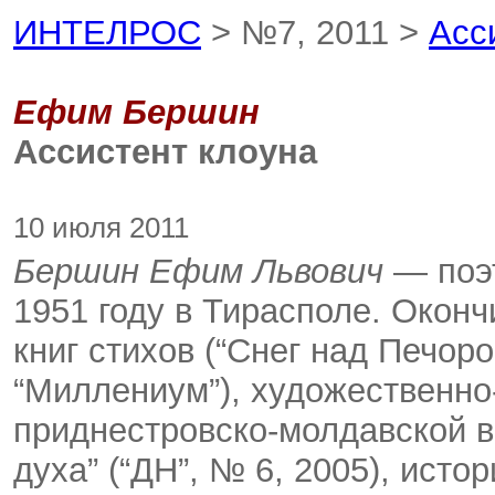
ИНТЕЛРОС
> №7, 2011 >
Асс
Ефим Бершин
Ассистент клоуна
10 июля 2011
Бершин Ефим Львович
— поэт
1951 году в Тирасполе. Оконч
книг стихов (“Снег над Печоро
“Миллениум”), художественно
приднестровско-молдавской во
духа” (“ДН”, № 6, 2005), ист