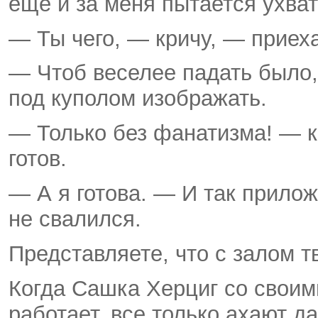
еще и за меня пытается ухват
— Ты чего, — кричу, — приех
— Чтоб веселее падать было,
под куполом изображать.
— Только без фанатизма! — к
готов.
— А я готова. — И так прилож
не свалился.
Представляете, что с залом 
Когда Сашка Херциг со свои
работает, все только ахают д