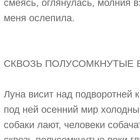
смеясь, оглянулась, молния в
меня ослепила.
СКВОЗЬ ПОЛУСОМКНУТЫЕ 
Луна висит над подворотней 
под ней осенний мир холодны
собаки лают, человеки собачат
сквозь полусомкнутые веки гл