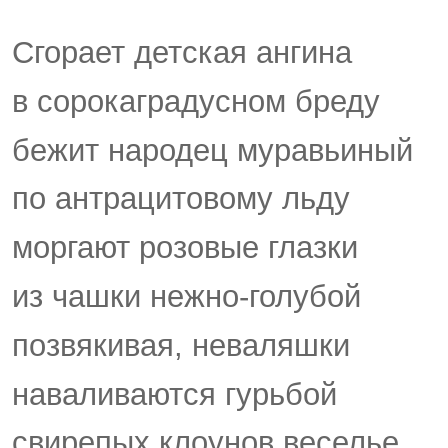
Сгорает детская ангина
в сорокаградусном бреду
бежит народец муравьиный
по антрацитовому льду
моргают розовые глазки
из чашки нежно-голубой
позвякивая, неваляшки
наваливаются гурьбой
свирепых клоунов веселье