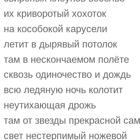
их криворотый хохоток
на кособокой карусели
летит в дырявый потолок
там в нескончаемом полёте
сквозь одиночество и дождь
всю ледяную ночь колотит
неутихающая дрожь
там от звезды прекрасной са
свет нестерпимый ножевой