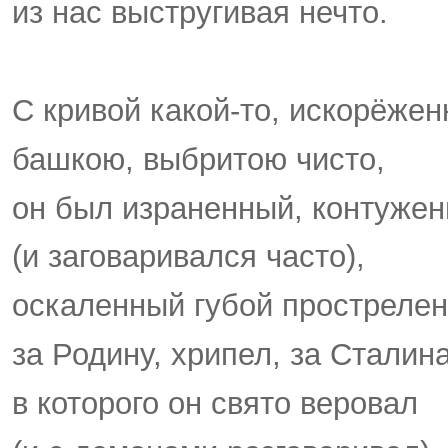
из нас выстругивая нечто.
С кривой какой-то, искорёжен
башкою, выбритою чисто,
он был израненный, контуже
(и заговаривался часто),
оскаленный губой прострелен
за Родину, хрипел, за Сталина
в которого он свято веровал