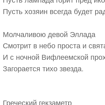
Пусть лампада горит пред ико
Пусть хозяин всегда будет р
Молчаливою девой Эллада
Смотрит в небо проста и свят
И с ночной Вифлеемской про
Загорается тихо звезда.
Греческий гекзаметр