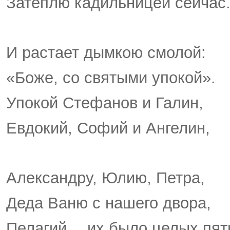
Затеплю кадильницей сейчас
И растает дымкою смолой:
«Боже, со святыми упокой».
Упокой Стефанов и Галин,
Евдокий, Софий и Ангелин,
Александру, Юлию, Петра,
Деда Ваню с нашего двора,
Пелагий… их было целых пят