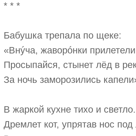
* * *
Бабушка трепала по щеке:
«Внýча, жаворóнки прилетели
Просыпайся, стынет лёд в рек
За ночь заморозились капели
В жаркой кухне тихо и светло.
Дремлет кот, упрятав нос под 