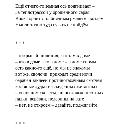
Ещё отчего-то земная ось подгнивает –
За теплотрассой у брошенного сарая
Вбок торчит столбнячным ржавым гвоздём.
Нынче точно туда гулять не пойдём.
* * *
– открывай, полиция, кто там в доме
– кто в доме, кто в доме – в доме гномы
есть какие-то ещё, но мы не знакомы
вот же, сволочи, приходят среди ночи
барабан заклеен противотабачным скотчем
костяные дудки из съеденных животных
в основном скелеты, но несколько плотных
палки, верёвки, пелерины на вате
– нет, не откроем – давайте, поджигайте
* * *