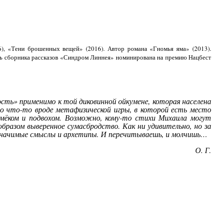
6), «Тени брошенных вещей» (2016). Автор романа «Гномья яма» (2013).
ись сборника рассказов «Синдром Линнея» номинирована на премию Нацбест
сть» применимо к той диковинной ойкумене, которая населена
о что-то вроде метафизической игры, в которой есть место
мёком и подвохом. Возможно, кому-то стихи Михаила могут
разом выверенное сумасбродство. Как ни удивительно, но за
е значимые смыслы и архетипы. И перечитываешь, и молчишь…
О. Г.