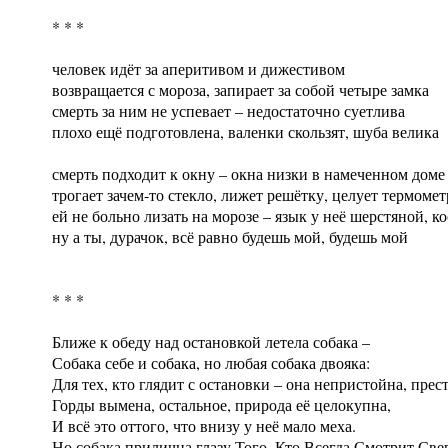
* * *
человек идёт за аперитивом и дижестивом
возвращается с мороза, запирает за собой четыре замка
смерть за ним не успевает – недостаточно суетлива
плохо ещё подготовлена, валенки скользят, шуба велика
смерть подходит к окну – окна низки в намеченном доме
трогает зачем-то стекло, лижет решётку, целует термомет
ей не больно лизать на морозе – язык у неё шерстяной, к
ну а ты, дурачок, всё равно будешь мой, будешь мой
* * *
Ближе к обеду над остановкой летела собака –
Собака себе и собака, но любая собака двояка:
Для тех, кто глядит с остановки – она непристойна, прес
Горды вымена, остальное, природа её целокупна,
И всё это оттого, что внизу у неё мало меха.
Но собака прилична глазу Того, Кто Всегда Смотрит Све