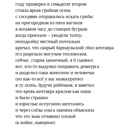
году примерно в семьдесят втором
стояла яркая грибная осень
с соседями отправились искать грибы
на пригородном из пяти вагонов
в восьмом часу до станции бугрыш
когда приехали – увидели толпу;
неподалёку местный почтальон
кричал, что скорый барнаульский сбил кентавра
его разрезало могучим тепловозом;
сейчас, старик циничный, я б съязвил:
вот, кто-то выдумал поправить демиурга
и разделил-таки животное и человечье
(но как-то всё у вас неаккуратно)
в ту осень, будучи ребёнком, я заметил
что кровь кентавра красная как наша
и было страшно
и взрослые испуганно шептались
и через слёзы ольга львовна объясняла
что это знак отчаянно плохой
(к войне, наверное)