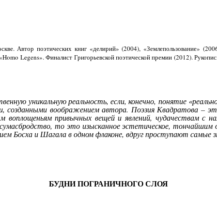
скве. Автор поэтических книг «делирий» (2004), «Землепользование» (200
 «Homo Legens». Финалист Григорьевской поэтической премии (2012). Рукоп
енную уникальную реальность, если, конечно, понятие «реально
и, созданными воображением автора. Поэзия Квадратова – эт
м воплощеньям привычных вещей и явлений, чудачествам с на
сумасбродство, то это изысканное эстетическое, тончайшим об
нием Босха и Шагала в одном флаконе, вдруг проступают самы
БУДНИ ПОГРАНИЧНОГО СЛОЯ