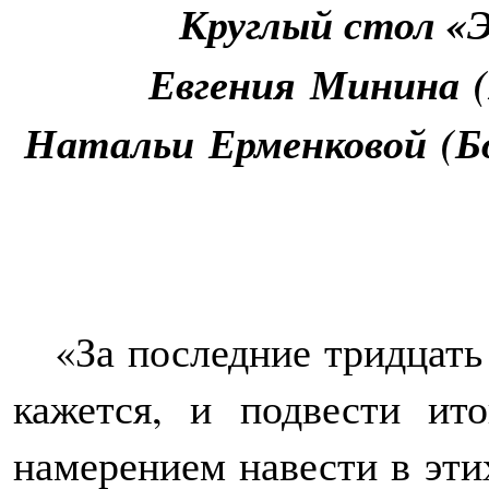
Круглый стол «
Евгени
я
Минин
а
(
Наталь
и
Ерменков
ой
(Б
«За последние тридцать
кажется, и подвести ито
намерением навести в эти