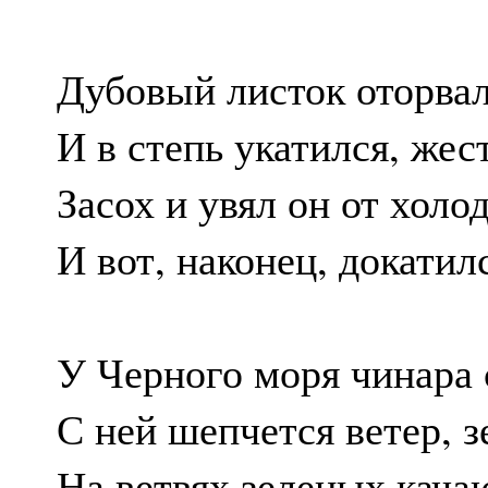
Дубовый листок оторвал
И в степь укатился, же
Засох и увял он от холод
И вот, наконец, докатил
У Черного моря чинара 
С ней шепчется ветер, з
На ветвях зеленых кача