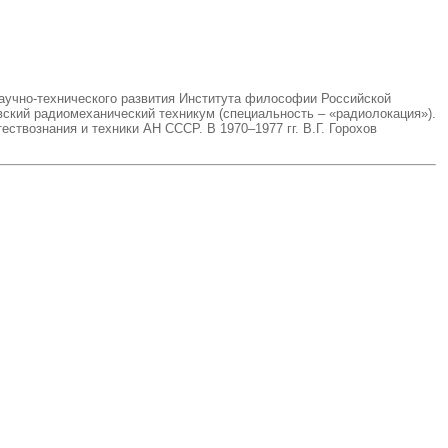
научно-технического развития Института философии Российской
овский радиомеханический техникум (специальность – «радиолокация»).
ствознания и техники АН СССР. В 1970–1977 гг. В.Г. Горохов