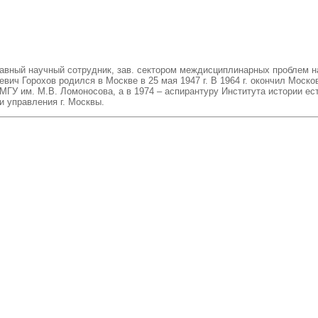
главный научный сотрудник, зав. сектором междисциплинарных проблем 
вич Горохов родился в Москве в 25 мая 1947 г. В 1964 г. окончил Моск
ГУ им. М.В. Ломоносова, а в 1974 – аспирантуру Института истории есте
 управления г. Москвы.