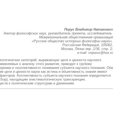
Порус Владимир Натанович
доктор философских наук, руководитель проекта, исследователь.
Межрегиональная общественная организация
«Русское общество историии философии науки».
Российская Федерация, 105062,
Москва, Лялин пер.,1/36, стр. 2;
e-mail: vnporus@hse.ru
ологических категорий, выражающих цели и ценности научного
именяемых к анализу этого развития, приводит к грубому
оризма и «коллективного» понимания субъекта научного познания. Оба
е цели и ценности науки как истина и объективность знания имеют
 факторов. Коллективность субъекта научного познания определяется
. Бор), находящим эпистемологическую транскрипцию.
еств к политическим структурам и движениям.