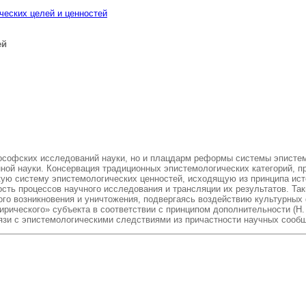
ческих целей и ценностей
ей
лософских исследований науки, но и плацдарм реформы системы эпистем
ной науки. Консервация традиционных эпистемологических категорий, пр
кую систему эпистемологических ценностей, исходящую из принципа ист
ть процессов научного исследования и трансляции их результатов. Таки
ого возникновения и уничтожения, подвергаясь воздействию культурных
ирического» субъекта в соответствии с принципом дополнительности (Н
язи с эпистемологическими следствиями из причастности научных сообщ