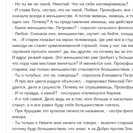
- Но ты же не такой, Николай. Что на себя наговариваешь?
- И слава Богу, сестра, что не такой. Пойми, Прокофьич, все 
сначала всегда в меньшинстве. А потом живешь, живешь, и теб
одно зло. Почему? А ты представление имеешь, как действ
- Какое меньшинство, Петрович? - спросил сельского филос
- Любое. Сначала оно, меньшинство, скулит: не бейте, поща
те. - И старик показал на экран телевизора, где уже все в ст
никогда не станет цивилизованной страной, пока у нас так м
скуления просить начнет: да, мы другие, но почему вы за это
И вдруг резкий окрик. Это меньшинство уже требует у больши
что пора нам местами меняться? И меняются они, Прокофьи
старика: как только меньшинство становится большинством, о
- Ты о голубых, что ли, говоришь? - спросила Елизавета Петр
- Я про все цвета радуги объяснял, - парировал Николай Петр
дается, дело в сущности. Почему не спрашиваешь, Прокофьи
- И то правда, о какой? - послушно откликнулся Киреев.
- А о той самой. Дело ведь не в том, кого больше и насколь
станут, а я все равно буду себя большинством считать.
- При Хрущеве это культом личности называли, - сестра фи
юмора.
- Ты только о Никите мне ничего не говори, - вскипел старший
потому буду большинством, что знаю: я за Добро против Зла.