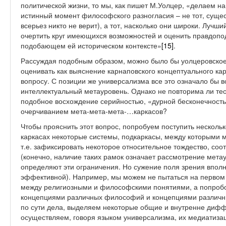
политической жизни, то мы, как пишет М.Уолцер, «делаем 
истинный момент философского разногласия – не тот, сущест
всерьез никто не верит), а тот, насколько они широки. Лучш
очертить круг имеющихся возможностей и оценить правдопод
подобающем ей историческом контексте»
[15]
.
Рассуждая подобным образом, можно было бы уолцеровско
оценивать как выяснение карнаповского концептуального ка
вопросу. С позиции же универсализма все это означало бы 
интеллектуальный метауровень. Однако не повторима ли теор
подобное восхождение серийностью, «дурной бесконечность
очерчиванием мета-мета-мета-…каркасов?
Чтобы прояснить этот вопрос, попробуем поступить несколь
каркасах некоторые системы, подкаркасы, между которыми 
т.е. зафиксировать некоторое относительное тождество, соот
(конечно, наличие таких рамок означает рассмотрение метау
определяют эти ограничения. Но сужение поля зрения впол
эффективной). Например, мы можем не пытаться на первом 
между религиозными и философскими понятиями, а попробо
концепциями различных философий и концепциями различны
по сути дела, выделяем некоторые общие и внутренне диф
осуществляем, говоря языком универсализма, их медиатиза