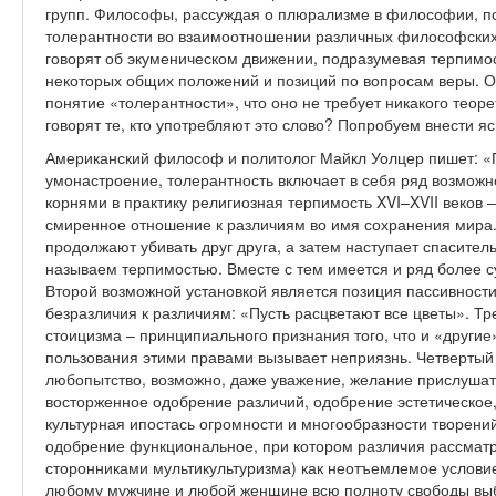
групп. Философы, рассуждая о плюрализме в философии, п
толерантности во взаимоотношении различных философских
говорят об экуменическом движении, подразумевая терпимо
некоторых общих положений и позиций по вопросам веры. О
понятие «толерантности», что оно не требует никакого теор
говорят те, кто употребляют это слово? Попробуем внести ясн
Американский философ и политолог Майкл Уолцер пишет: «П
умонастроение, толерантность включает в себя ряд возможн
корнями в практику религиозная терпимость XVI–XVII веков – 
смиренное отношение к различиям во имя сохранения мира.
продолжают убивать друг друга, а затем наступает спасител
называем терпимостью. Вместе с тем имеется и ряд более 
Второй возможной установкой является позиция пассивности
безразличия к различиям: «Пусть расцветают все цветы». Тр
стоицизма – принципиального признания того, что и «другие
пользования этими правами вызывает неприязнь. Четвертый 
любопытство, возможно, даже уважение, желание прислушать
восторженное одобрение различий, одобрение эстетическое
культурная ипостась огромности и многообразности творени
одобрение функциональное, при котором различия рассмат
сторонниками мультикультуризма) как неотъемлемое услови
любому мужчине и любой женщине всю полноту свободы выб