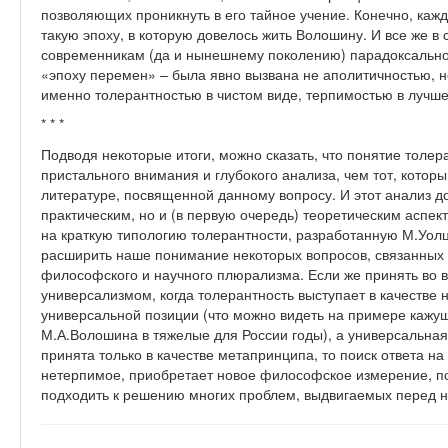
позволяющих проникнуть в его тайное учение. Конечно, каж
такую эпоху, в которую довелось жить Волошину. И все же в
современникам (да и нынешнему поколению) парадоксальнос
«эпоху перемен» – была явно вызвана не аполитичностью, 
именно толерантностью в чистом виде, терпимостью в лучш
* * *
Подводя некоторые итоги, можно сказать, что понятие толер
пристального внимания и глубокого анализа, чем тот, кото
литературе, посвященной данному вопросу. И этот анализ д
практическим, но и (в первую очередь) теоретическим аспект
на краткую типологию толерантности, разработанную М.Уо
расширить наше понимание некоторых вопросов, связанных 
философского и научного плюрализма. Если же принять во 
универсализмом, когда толерантность выступает в качестве
универсальной позиции (что можно видеть на примере кажу
М.А.Волошина в тяжелые для России годы), а универсальна
принята только в качестве метапринципа, то поиск ответа на
нетерпимое, приобретает новое философское измерение, 
подходить к решению многих проблем, выдвигаемых перед 