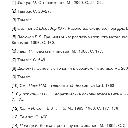
[1]
Уолцер М.
О терпимости. М., 2000. С. 24–25.
[2]
Там же. С. 26–27.
[3]
Там же.
[4]
См., напр.:
Шрейдер Ю.А.
Равенство, сходство, порядок. М
[5]
Васюков В.Л.
Границы универсализма (попытка метаанализ
Коломна, 1996. С. 160.
[6]
Кант И.
Трактаты и письма. М., 1980. С. 177.
[7]
Там же. С. 649.
[8]
Шолем Г.
Основные течения в еврейской мистике. М., 2004
[9]
Там же.
[10]
См.:
Hare R.M.
Freedom and Reason. Oxford, 1963.
[11]
Дробницкий
О.Г.
Теоретические основы этики Канта // Ф
С. 124.
[12]
Кант И.
Соч.: В 6 т. Т. 5. М., 1963–1966. С. 177–178.
[13]
Там же. С. 462.
[14]
Поппер
К.
Логика и рост научного знания. М., 1983. С. 5