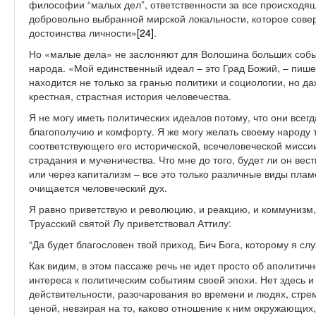
философии “малых дел”, ответственности за все происходящ
добровольно выбранной мирской локальности, которое сове
достоинства личности»
[24]
.
Но «малые дела» не заслоняют для Волошина больших событи
народа. «Мой единственный идеал – это Град Божий, – пиш
находится не только за гранью политики и социологии, но да
крестная, страстная история человечества.
Я не могу иметь политических идеалов потому, что они все
благополучию и комфорту. Я же могу желать своему народу т
соответствующего его исторической, всечеловеческой миссии.
страдания и мученичества. Что мне до того, будет ли он ве
или через капитализм – все это только различные виды плам
очищается человеческий дух.
Я равно приветствую и революцию, и реакцию, и коммунизм,
Труасский святой Лу приветствовал Аттилу:
“Да будет благословен твой приход, Бич Бога, которому я слу
Как видим, в этом пассаже речь не идет просто об аполитичн
интереса к политическим событиям своей эпохи. Нет здесь 
действительности, разочарования во времени и людях, стр
ценой, невзирая на то, каково отношение к ним окружающих,