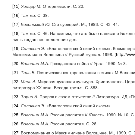
[15]
Уолцер М.
О терпимости. С. 20.
[16]
Там же. С. 39.
[17]
Бохеньский Ю.
Сто суеверий. М., 1993. С. 43–44.
[18]
Там же. С. 46. Напомним, что это было написано Бохень
лишь тогдашнее положение дел.
[19]
Соловьев Э.
«Благослови свой синий окоем». Космопер
Максимилиана Волошина // Русский журнал. 1998. (
http://www
[20]
Волошин М.А.
Гражданская война // Урал. 1990. № 3.
[21]
Таль
Б.
Поэтическая контрреволюция в стихах М.Волошина
[22]
Мень А.
Мировая духовная культура. Христианство. Церко
литература ХХ века. Беседа третья. С. 388.
[23]
Зорин
А.
Пророк в своем отечестве // Литература. ИД «П
[24]
Соловьев
Э.
«Благослови свой синий окоем».
[25]
Волошин
М.А.
Россия распятая
//
Юность. 1990. № 10. С.
[26]
Волошин
М.А.
Россия распятая. С. 28.
[27]
Воспоминания о Максимилиане Волошине. М., 1990. С. 