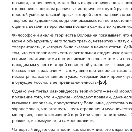
позиция, скорее всего, может быть охарактеризована как поз
отношению к поискам различных исторических путей русског
простой успокоительный ярлык, которой легко навешивает
творчества художников, когда они оказываются не в состоян
оценить детали и перспективы позиции самих этих художнико
Философский анализ творчества Волошина показывает, что 
можем обнаружить у него только третью, четвертую и пятую
толерантности, о которых было сказано в начале статьи. Де
том, что его терпимость есть спасительная стадия изнеможе
своими политическими противниками, а ведь ее то мы и наз
находим мы у него и второй возможной установки – позиции
безразличия к различиям – этому явно противоречат такие в
несмотря на все отчаяние и ужас, которыми были проникнут
в будущее России, в ее предназначенность»
[26]
.
Однако уже третья разновидность терпимости – некий мора
признание того, что и «другие» обладают правами, даже ес
вызывает неприязнь, присутствует у Волошина, достаточно 
заранее знаю, что этот путь – путь страдания и мученичества.
монархию, социалистический строй или через капитализм… 
реакцию, и коммунизм, и самодержавие».
Четвертый вид толерантности, как мы помним, это открытост