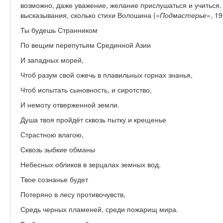
возможно, даже уважение, желание прислушаться и учиться.
высказывания, сколько стихи Волошина («
Подмастерье
», 19
Ты будешь Странником
По вещим перепутьям Срединной Азии
И западных морей,
Чтоб разум свой ожечь в плавильных горнах знанья,
Чтоб испытать сыновность, и сиротство,
И немоту отверженной земли.
Душа твоя пройдёт сквозь пытку и крещенье
Страстною влагою,
Сквозь зыбкие обманы
Небесных обликов в зерцалах земных вод.
Твое сознанье будет
Потеряно в лесу противочувств,
Средь черных пламеней, среди пожарищ мира.