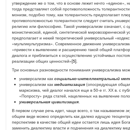
утверждение же о том, что в основе лежит нечто «единое», 
тогда представляет собой противоположность толерантности
монизм, подобно тому, как толерантность предполагает плю
противоположностью толерантности следует считать
универ
религию или философию. Такой универсализм означает, с о
монистической, единой, синтетической мировоззренческой ус
предполагает и некий теоретический универсальный «кодекс
«мультикультуризма». Современное движение универсализма
«привести к выявлению и расширению такой общей платформ
диалога и приблизиться к осуществлению устойчивых постоя
реализации общих ценностей»
[5]
.
Три основных разновидности понимания универсализма мож
универсализм как
социально-интеллектуальный мет
универсализм как
медиатизация
(опосредующая общая 
марксизма, чей диалог начался еще в 50-е гг. ХХ в. с пу
«Попросту» ряда статей, нацеленных на выявление поло
универсальная цивилизация
.
В первом случае речь идет, чаще всего, о так называемом
э
общем виде можно определить как далеко идущую теоцентри
перспективе в качестве общей идеи остается лишь идея Бог
заменить диалектику власти и подчинения на диалектику ме