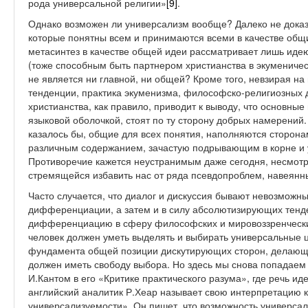
рода универсальной религии»
[9]
.
Однако возможен ли универсализм вообще? Далеко не доказ
которые понятны всем и принимаются всеми в качестве общи
метасинтез в качестве общей идеи рассматривает лишь идею 
(тоже способным быть партнером христианства в экуменичес
не является ни главной, ни общей? Кроме того, невзирая н
тенденции, практика экуменизма, философско-религиозных д
христианства, как правило, приводит к выводу, что основны
языковой оболочкой, стоят по ту сторону добрых намерений
казалось бы, общие для всех понятия, наполняются сторона
различным содержанием, зачастую подрывающим в корне и 
Противоречие кажется неустранимым даже сегодня, несмот
стремящейся избавить нас от ряда псевдопроблем, навеянн
Часто случается, что диалог и дискуссия бывают невозможн
дифференциации, а затем и в силу абсолютизирующих тенд
дифференциацию в сферу философских и мировоззренческих
человек должен уметь выделять и выбирать универсальные ц
фундамента общей позиции дискутирующих сторон, делающе
должен иметь свободу выбора. Но здесь мы снова попадаем
И.Кантом в его «Критике практического разума», где речь ид
английский аналитик Р.Хеар называет свою интерпретацию 
универсализуемости». Он пишет, что возможность универсал