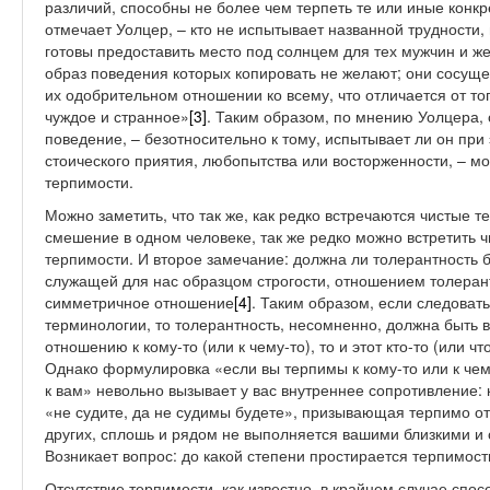
различий, способны не более чем терпеть те или иные конкр
отмечает Уолцер, – кто не испытывает названной трудности,
готовы предоставить место под солнцем для тех мужчин и ж
образ поведения которых копировать не желают; они сосущес
их одобрительном отношении ко всему, что отличается от того
чуждое и странное»
[3]
. Таким образом, по мнению Уолцера, 
поведение, – безотносительно к тому, испытывает ли он при 
стоического приятия, любопытства или восторженности, – мо
терпимости.
Можно заметить, что так же, как редко встречаются чистые 
смешение в одном человеке, так же редко можно встретить 
терпимости. И второе замечание: должна ли толерантность 
служащей для нас образцом строгости, отношением толера
симметричное отношение
[4]
. Таким образом, если следоват
терминологии, то толерантность, несомненно, должна быть в
отношению к кому-то (или к чему-то), то и этот кто-то (или ч
Однако формулировка «если вы терпимы к кому-то или к чему
к вам» невольно вызывает у вас внутреннее сопротивление: к
«не судите, да не судимы будете», призывающая терпимо от
других, сплошь и рядом не выполняется вашими близкими и
Возникает вопрос: до какой степени простирается терпимост
Отсутствие терпимости, как известно, в крайнем случае спос