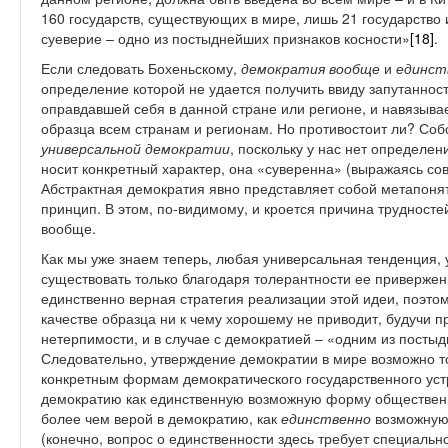
160 государств, существующих в мире, лишь 21 государство 
суеверие – одно из постыднейших признаков косности»
[18]
.
Если следовать Бохеньскому,
демократия вообще
и
единст
определение которой не удается получить ввиду запутанност
оправдавшей себя в данной стране или регионе, и навязыва
образца всем странам и регионам. Но противостоит ли? Собс
универсальной демократии
, поскольку у нас нет определе
носит конкретный характер, она «суверенна» (выражаясь с
Абстрактная демократия явно представляет собой метапоня
принцип. В этом, по-видимому, и кроется причина трудност
вообще.
Как мы уже знаем теперь, любая универсальная тенденция,
существовать только благодаря толерантности ее привержен
единственно верная стратегия реализации этой идеи, поэто
качестве образца ни к чему хорошему не приводит, будучи
нетерпимости, и в случае с демократией – «одним из посты
Следовательно, утверждение демократии в мире возможно то
конкретным формам демократического государственного устр
демократию как единственную возможную форму общественн
более чем верой в демократию, как
единственно
возможну
(конечно, вопрос о единственности здесь требует специальн