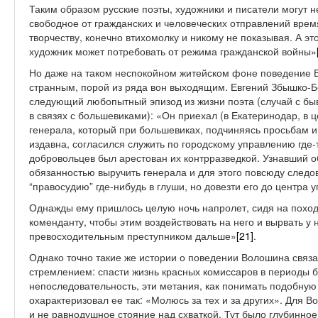
Таким образом русские поэты, художники и писатели могут не
свободное от гражданских и человеческих отправлений врем
творчеству, конечно втихомолку и никому не показывая. А эт
художник может потребовать от режима гражданской войны»
Но даже на таком неспокойном житейском фоне поведение 
странным, порой из ряда вон выходящим. Евгений Збышко-Б
следующий любопытный эпизод из жизни поэта (случай с б
в связях с большевиками): «Он приехал (в Екатеринодар, в 
генерала, который при большевиках, подчиняясь просьбам и
издавна, согласился служить по городскому управлению где-
добровольцев был арестован их контрразведкой. Узнавший 
обязанностью выручить генерала и для этого повсюду следов
“правосудию” где-нибудь в глуши, но довезти его до центра 
Однажды ему пришлось целую ночь напролет, сидя на походн
коменданту, чтобы этим воздействовать на него и вырвать у
превосходительным преступником дальше»
[21]
.
Однако точно такие же истории о поведении Волошина свя
стремлением: спасти жизнь красных комиссаров в периоды б
непоследовательность, эти метания, как понимать подобну
охарактеризовал ее так: «Молюсь за тех и за других». Для 
и не равнодушное стояние над схваткой. Тут было глубинно