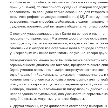
вообще есть способность мыслить особенное как подчиненн
принцип, закон), то способность суждения, которая подвод
способность. Но если дано только особенное, для которого 
есть чисто рефлектирующая способность»
[12]
. Поэтому, нев
воззрениях, люди способны действовать в одном направлен
суждения, позволяющей им видеть общее, а не только особе
С позиции универсализма ответ Канта на вопрос о том, что 
несомненно, приемлем: «Мы имеем достаточное основание р
природы подобно всем организмам, но здесь на Земле такж
отношению к которой все остальные цели в природе состав
универсализм как некое нетривиальное учение, говоря друг
Методологически можно было бы попытаться рассматривать 
ограниченности диалога как такового, предполагающего лиш
Здесь уместно вспомнить о мифе концептуального каркаса
одной фразой: «Рациональная дискуссия невозможна, если 
концептуального каркаса основных предпосылок или по край
поводу такого каркаса с целью проведения данной дискусси
Поппера, мнение о невозможности плодотворной дискуссии 
неоправданно преувеличено, оно указывает на серьезные за
подобно языкам, могут выступать как барьеры.
С другой стороны, когда философия стоит перед выбором, к