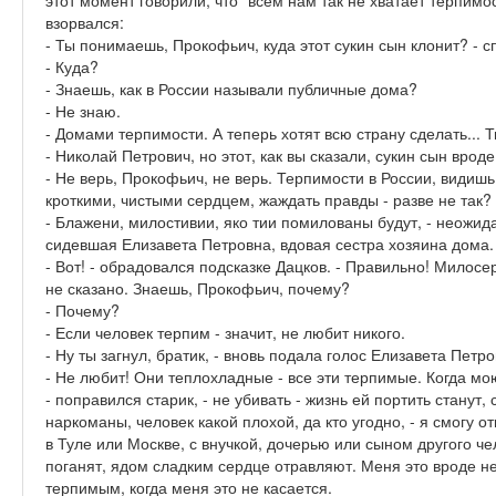
этот момент говорили, что "всем нам так не хватает терпимо
взорвался:
- Ты понимаешь, Прокофьич, куда этот сукин сын клонит? - с
- Куда?
- Знаешь, как в России называли публичные дома?
- Не знаю.
- Домами терпимости. А теперь хотят всю страну сделать... Т
- Николай Петрович, но этот, как вы сказали, сукин сын вроде
- Не верь, Прокофьич, не верь. Терпимости в России, видишь
кроткими, чистыми сердцем, жаждать правды - разве не так?
- Блажени, милостивии, яко тии помилованы будут, - неожи
сидевшая Елизавета Петровна, вдовая сестра хозяина дома.
- Вот! - обрадовался подсказке Дацков. - Правильно! Милос
не сказано. Знаешь, Прокофьич, почему?
- Почему?
- Если человек терпим - значит, не любит никого.
- Ну ты загнул, братик, - вновь подала голос Елизавета Петро
- Не любит! Они теплохладные - все эти терпимые. Когда мою 
- поправился старик, - не убивать - жизнь ей портить станут, 
наркоманы, человек какой плохой, да кто угодно, - я смогу о
в Туле или Москве, с внучкой, дочерью или сыном другого ч
поганят, ядом сладким сердце отравляют. Меня это вроде не
терпимым, когда меня это не касается.