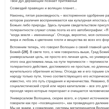
Твой дух дерзающий познает притяженье
Созвездий правящих и волящих планет...
Наконец, пятая разновидность – восторженное одобрение ра
котором различия воспринимаются как культурная ипостась 
Божьих либо природы. Здесь лучшим свидетельством присут
толерантности служат слова поэта из его автобиографии: «Я 
“когда земля – именинница”. Отсюда, вероятно, моя склонн
мира и любовь к цветению плоти и вещества во всех его фо
Вспомним теперь, что говорил Волошин о своей главной цел
Божий»
[28]
. В свете того, о чем говорилось выше, Град Бо
универсальная цель, не просто его личная цель, но универса
этого она достижима лишь на пути терпимости – терпимости 
толерантного действия, достижимого не простым, но длинны
мучительного обретения истины. Отсюда же и его горькие сл
народу только пути, точно соответствующего его историческ
известно, что это путь страдания и мученичества. Неважно, 
социалистический строй или через капитализм – все это дл
проходя через которые перегорает и очищается человечески
Универсализм Волошина, скорее всего, и служил источнико
говорили как про «посвященного», как провидящего далекие
Мы не знаем, к сожалению, системы метапринципов Волошин