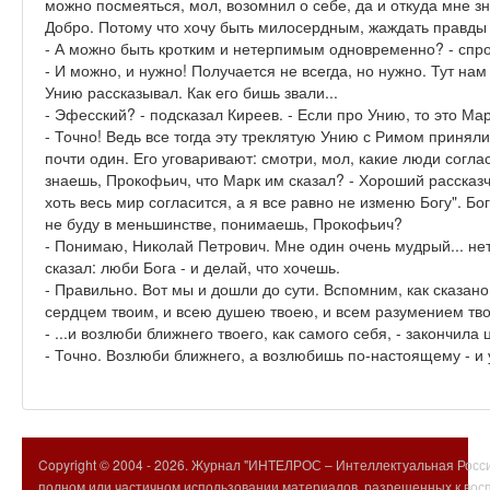
можно посмеяться, мол, возомнил о себе, да и откуда мне зн
Добро. Потому что хочу быть милосердным, жаждать правды 
- А можно быть кротким и нетерпимым одновременно? - спр
- И можно, и нужно! Получается не всегда, но нужно. Тут н
Унию рассказывал. Как его бишь звали...
- Эфесский? - подсказал Киреев. - Если про Унию, то это Ма
- Точно! Ведь все тогда эту треклятую Унию с Римом приняли
почти один. Его уговаривают: смотри, мол, какие люди согла
знаешь, Прокофьич, что Марк им сказал? - Хороший рассказч
хоть весь мир согласится, а я все равно не изменю Богу". Бо
не буду в меньшинстве, понимаешь, Прокофьич?
- Понимаю, Николай Петрович. Мне один очень мудрый... нет,
сказал: люби Бога - и делай, что хочешь.
- Правильно. Вот мы и дошли до сути. Вспомним, как сказано
сердцем твоим, и всею душею твоею, и всем разумением тво
- ...и возлюби ближнего твоего, как самого себя, - закончила
- Точно. Возлюби ближнего, а возлюбишь по-настоящему - и 
Copyright © 2004 -
2026. Журнал "ИНТЕЛРОС – Интеллектуальная Росси
полном или частичном использовании материалов, разрешенных к вос