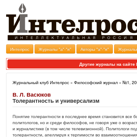
Интелрос
Журналы "а"-"я"
Авторы "а"-"я"
Журналь
Другие журналы на сайт
Журнальный клуб Интелрос
»
Философский журнал
»
№1, 20
В. Л. Васюков
Толерантность и универсализм
Понятие толерантности в последнее время становится все б
политологов, но и среди философов, не говоря уже о возра
и журналистике (в том числе телевизионной). Политологи п
толерантности, апеллируя к терпимости во взаимоотношени