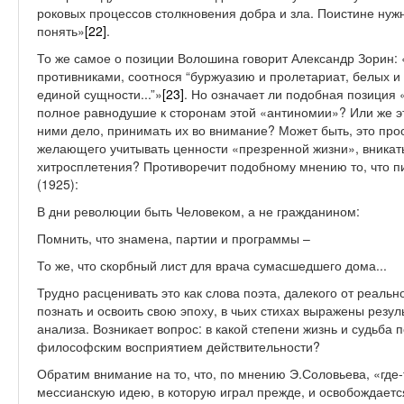
роковых процессов столкновения добра и зла. Поистине нуж
понять»
[22]
.
То же самое о позиции Волошина говорит Александр Зорин:
противниками, соотнося “буржуазию и пролетариат, белых и
единой сущности...”»
[23]
. Но означает ли подобная позиция
полное равнодушие к сторонам этой «антиномии»? Или же 
ними дело, принимать их во внимание? Может быть, это прос
желающего учитывать ценности «презренной жизни», вникать
хитросплетения? Противоречит подобному мнению то, что п
(1925):
В дни революции быть Человеком, а не гражданином:
Помнить, что знамена, партии и программы –
То же, что скорбный лист для врача сумасшедшего дома...
Трудно расценивать это как слова поэта, далекого от реаль
познать и освоить свою эпоху, в чьих стихах выражены резул
анализа. Возникает вопрос: в какой степени жизнь и судьба
философским восприятием действительности?
Обратим внимание на то, что, по мнению Э.Соловьева, «где-
мессианскую идею, в которую играл прежде, и освобождаетс