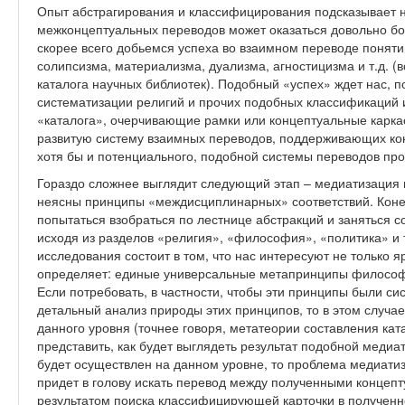
Опыт абстрагирования и классифицирования подсказывает н
межконцептуальных переводов может оказаться довольно б
скорее всего добьемся успеха во взаимном переводе поняти
солипсизма, материализма, дуализма, агностицизма и т.д. (
каталога научных библиотек). Подобный «успех» ждет нас, п
систематизации религий и прочих подобных классификаций и
«каталога», очерчивающие рамки или концептуальные каркас
развитую систему взаимных переводов, поддерживающих кон
хотя бы и потенциального, подобной системы переводов про
Гораздо сложнее выглядит следующий этап – медиатизация 
неясны принципы «междисциплинарных» соответствий. Кон
попытаться взобраться по лестнице абстракций и заняться с
исходя из разделов «религия», «философия», «политика» и 
исследования состоит в том, что нас интересуют не только ярл
определяет: единые универсальные метапринципы философии
Если потребовать, в частности, чтобы эти принципы были си
детальный анализ природы этих принципов, то в этом случа
данного уровня (точнее говоря, метатеории составления ката
представить, как будет выглядеть результат подобной медиат
будет осуществлен на данном уровне, то проблема медиатиз
придет в голову искать перевод между полученными концеп
результатом поиска классифицирующей карточки в полученн