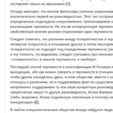
составляет смысл их автономии»
[1]
.
Уолцер замечает, что многие философы склонны ограничива
исключительно первой ее разновидностью. Этот тип отстра
определенное подспудное сопротивление, приписываемое 
реализациям терпимости. Но эта же интерпретация терпимо
свойственный многим ранним сторонникам идеи терпимости
Следует отметить, что различие между толерантностью и тер
четвертая (открытость в отношении других) и пятая (востор
толерантности не подходит под определение терпимости (ув
и эту тонкость, по-видимому, следует учитывать при синони
«толерантность» в смысле терпимости, и наоборот.
Последний способ терпимости в классификации М.Уолцера яв
выходящим, ибо как можно говорить о терпимости в отношени
чтобы другие находились здесь, в этом обществе, вместе с на
отношусь к различиям, но и поддерживаю факт их существован
непременно поддерживаю ту или иную конкретную разновидн
предпочитаю какую-то другую разновидность, более близкую
(либо, возможно, более отдаленную экзотичную и поэтому 
конкуренции)»
[2]
.
В любом плюралистическом обществе всегда найдутся люди,