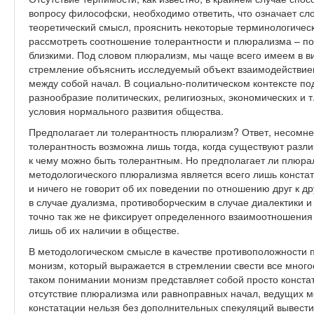
вопросу философски, необходимо ответить, что означает сло
теоретический смысл, прояснить некоторые терминологическ
рассмотреть соотношение толерантности и плюрализма – по
близкими. Под словом плюрализм, мы чаще всего имеем в ви
стремление объяснить исследуемый объект взаимодействие
между собой начал. В социально-политическом контексте 
разнообразие политических, религиозных, экономических и т.
условия нормального развития общества.
Предполагает ли толерантность плюрализм? Ответ, несомне
толерантность возможна лишь тогда, когда существуют различ
к чему можно быть толерантным. Но предполагает ли плюра
методологического плюрализма является всего лишь конста
и ничего не говорит об их поведении по отношению друг к д
в случае дуализма, противоборческим в случае диалектики 
точно так же не фиксирует определенного взаимоотношения п
лишь об их наличии в обществе.
В методологическом смысле в качестве противоположности
монизм, который выражается в стремлении свести все много
таком понимании монизм представляет собой просто констат
отсутствие плюрализма или равноправных начал, ведущих ме
констатации нельзя без дополнительных спекуляций вывести