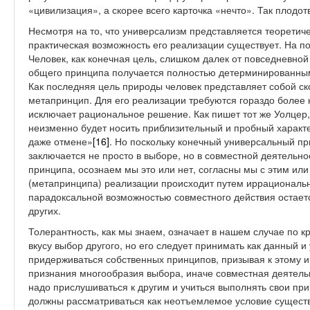
«цивилизация», а скорее всего карточка «нечто». Так плодо
Несмотря на то, что универсализм представляется теорети
практическая возможность его реализации существует. На п
Человек, как конечная цель, слишком далек от повседневной
общего принципа получается полностью детерминированным,
Как последняя цель природы человек представляет собой ск
метапринцип. Для его реализации требуются гораздо более
исключает рациональное решение. Как пишет тот же Уолцер,
неизменно будет носить приблизительный и пробный характе
даже отмене»
[16]
. Но поскольку конечный универсальный пр
заключается не просто в выборе, но в совместной деятельн
принципа, осознаем мы это или нет, согласны мы с этим или
(метапринципа) реализации происходит путем иррациональн
парадоксальной возможностью совместного действия остает
других.
Толерантность, как мы знаем, означает в нашем случае по 
вкусу выбор другого, но его следует принимать как данный и
придерживаться собственных принципов, призывая к этому и 
признания многообразия выбора, иначе совместная деятель
надо прислушиваться к другим и учиться выполнять свои при
должны рассматриваться как неотъемлемое условие существ