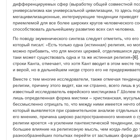
дифференцируемых сфер (выработку общей совместной пози
универсализма как универсальной цивилизации, то здесь под
мегацивилизационные, интегрирующие тенденции приводят к
приемлемой для все более широких кругов человеческого со
способствовать дальнейшему развитию всех сил человека.
По поводу экуменического синтеза следует отметить, что его
который писал: «Есть только одна (истинная) религия, но мо
можно прибавить, что для многих церквей, отделившихся друг
таки может существовать одна и та же истинная религия»
[6]
строки Канта, отмечает, что хотя Кант вводит в этом месте
и верой, но в дальнейшем нигде строго его не придерживае
Вместе с тем многие исследователи, также отмечая тенденц
религии, причину этого видят, как ни странно, всего лишь в 
известный исследователь еврейского мистицизма Г.Шолем п
лишь определенная форма мистики – христианская, мусульма
бессмысленно отрицать то, что между ними имеется нечто общ
который выявляется при сравнительном анализе отдельных 
его мнению, причина широко распространенного мнения о с
религии кроется «в усилении пантеистической тенденции, ок
большее влияние на религиозную мысль, чем когда-либо до 
разнообразнейших попытках перейти от застывших форм дог