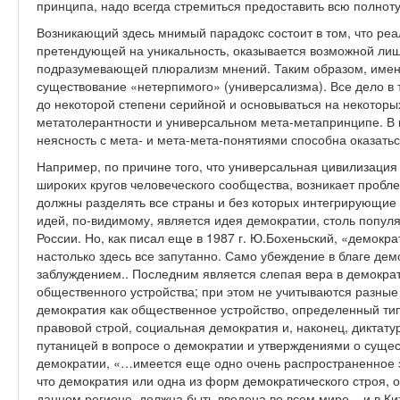
принципа, надо всегда стремиться предоставить всю полнот
Возникающий здесь мнимый парадокс состоит в том, что реа
претендующей на уникальность, оказывается возможной лиш
подразумевающей плюрализм мнений. Таким образом, имен
существование «нетерпимого» (универсализма). Все дело в т
до некоторой степени серийной и основываться на некотор
метатолерантности и универсальном мета-метапринципе. В п
неясность с мета- и мета-мета-понятиями способна оказать
Например, по причине того, что универсальная цивилизаци
широких кругов человеческого сообщества, возникает пробл
должны разделять все страны и без которых интегрирующие
идей, по-видимому, является идея демократии, столь попул
России. Но, как писал еще в 1987 г. Ю.Бохеньский, «демок
настолько здесь все запутанно. Само убеждение в благе дем
заблуждением.. Последним является слепая вера в демокр
общественного устройства; при этом не учитываются разные 
демократия как общественное устройство, определенный тип 
правовой строй, социальная демократия и, наконец, диктату
путаницей в вопросе о демократии и утверждениями о суще
демократии, «…имеется еще одно очень распространенное 
что демократия или одна из форм демократического строя, 
данном регионе, должна быть введена во всем мире – и в Ки