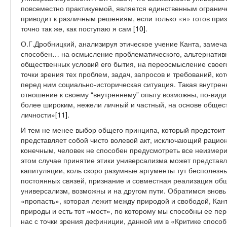
повсеместно практикуемой, является единственным огранич
приводит к различным решениям, если только «я» готов приз
точно так же, как поступаю я сам
[10]
.
О.Г.Дробницкий, анализируя этическое учение Канта, замечае
способен… на осмысление проблематического, альтернатив
общественных условий его бытия, на переосмысление свое
точки зрения тех проблем, задач, запросов и требований, к
перед ним социально-историческая ситуация. Такая внутрен
отношение к своему “внутреннему” опыту возможны, по-вид
более широким, нежели личный и частный, на основе общес
личности»
[11]
.
И тем не менее выбор общего принципа, который предстоит 
представляет собой чисто волевой акт, исключающий рацио
конечным, человек не способен предусмотреть все неизмери
этом случае принятие этики универсализма может представл
капитуляции, коль скоро разумные аргументы тут бесполезн
постоянных связей, признание и совместная реализация общ
универсализм, возможны и на другом пути. Обратимся вновь
«пропасть», которая лежит между природой и свободой, Кан
природы и есть тот «мост», по которому мы способны ее пер
нас с точки зрения дефиниции, данной им в «Критике спосо