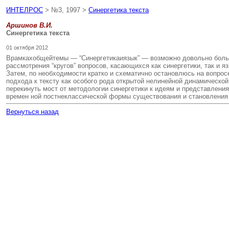
ИНТЕЛРОС
> №3, 1997 >
Синергетика текста
Аршинов В.И.
Синергетика текста
01 октября 2012
Врамкахобщейтемы — “Синергетикаиязык” — возможно довольно больш
рассмотрения “кругов” вопросов, касающихся как синергетики, так и 
Затем, по необходимости кратко и схематично остановлюсь на вопросе 
подхода к тексту как особого рода открытой нелинейной динамической
перекинуть мост от методологии синергетики к идеям и представления
времен ной постнеклассической формы существования и становления 
Вернуться назад