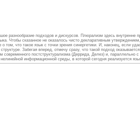
ое разнообразие подходов и дискурсов. Плюрализм здесь внутренне п
языка. Чтобы сказанное не оказалось чисто декларативным утверждением
о том, что такое язык с точки зрения синергетики. И, наконец, если уд
 структуре. Забегая вперед, отмечу сразу, что такой подход оказывает
м современного постструктурализма (Деррида, Делез) и, параллельно с
нелинейной информационной среды, в которой сегодня реализуется язы