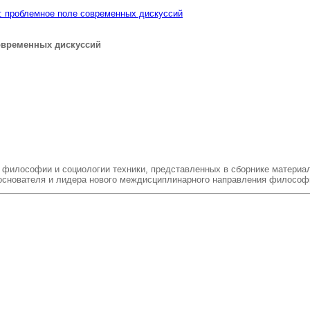
е: проблемное поле современных дискуссий
современных дискуссий
о философии и социологии техники, представленных в сборнике матери
 основателя и лидера нового междисциплинарного направления философи