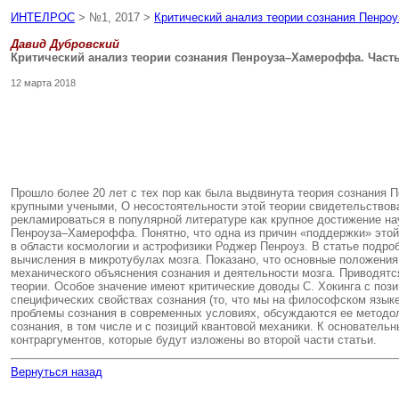
ИНТЕЛРОС
> №1, 2017 >
Критический анализ теории сознания Пенро
Давид Дубровский
Критический анализ теории сознания Пенроуза–Хамероффа. Часть
12 марта 2018
Прошло более 20 лет с тех пор как была выдвинута теория сознания 
крупными учеными, О несостоятельности этой теории свидетельствовал
рекламироваться в популярной литературе как крупное достижение н
Пенроуза–Хамероффа. Понятно, что одна из причин «поддержки» этой
в области космологии и астрофизики Роджер Пенроуз. В статье подро
вычисления в микротубулах мозга. Показано, что основные положения
механического объяснения сознания и деятельности мозга. Приводятся
теории. Особое значение имеют критические доводы С. Хокинга с пози
специфических свойствах сознания (то, что мы на философском языке
проблемы сознания в современных условиях, обсуждаются ее методо
сознания, в том числе и с позиций квантовой механики. К основате
контраргументов, которые будут изложены во второй части статьи.
Вернуться назад