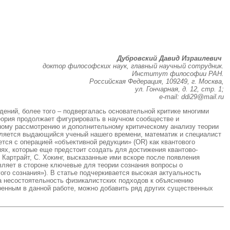
Дубровский Давид Израилевич
доктор философских наук, главный научный сотрудник.
Институт философии РАН.
Российская Федерация, 109249, г. Москва,
ул. Гончарная, д. 12, стр. 1;
e-mail: ddi29@mail.ru
ений, более того – подвергалась основательной критике многими
теория продолжает фигурировать в научном сообществе и
бному рассмотрению и дополнительному критическому анализу теории
вляется выдающийся ученый нашего времени, математик и специалист
тся с операцией «объективной редукции» (OR) как квантового
ях, которые еще предстоит создать для достижения квантово-
 Картрайт, С. Хокинг, высказанные ими вскоре после появления
вляет в стороне ключевые для теории сознания вопросы о
го сознания»). В статье подчеркивается высокая актуальность
а несостоятельность физикалистских подходов к объяснению
ренным в данной работе, можно добавить ряд других существенных