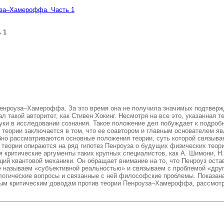
уза–Хамероффа. Часть 1
 1
Пенроуза–Хамероффа. За это время она не получила значимых подтвержд
 такой авторитет, как Стивен Хокинг. Несмотря на все это, указанная 
ауки в исследовании сознания. Такое положение дел побуждает к подро
 теории заключается в том, что ее соавтором и главным основателем я
бно рассматриваются основные положения теории, суть которой связывае
 теории опираются на ряд гипотез Пенроуза о будущих физических теори
 критические аргументы таких крупных специалистов, как А. Шимони, Н.
ций квантовой механики. Он обращает внимание на то, что Пенроуз оста
 называем «субъективной реальностью» и связываем с проблемой «друго
логические вопросы и связанные с ней философские проблемы. Показан
льным критическим доводам против теории Пенроуза–Хамероффа, рассмот