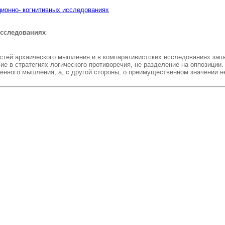
ионно- когнитивных исследованиях
исследованиях
тей архаического мышления и в компаративистских исследованиях запа
ие в стратегиях логического противоречия, не разделение на оппозиции
енного мышления, а, с другой стороны, о преимущественном значении н