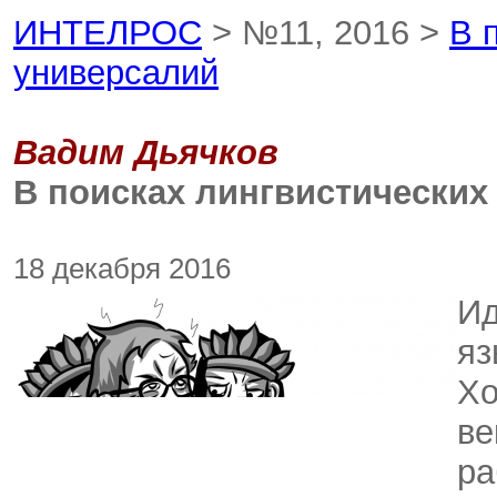
ИНТЕЛРОС
> №11, 2016 >
В 
универсалий
Вадим Дьячков
В поисках лингвистических
18 декабря 2016
Ид
яз
Хо
ве
ра