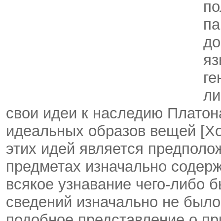
по
па
до
яз
ге
ли
свои идеи к наследию Платон
идеальных образов вещей [Хо
этих идей является предполож
предметах изначально содерж
всякое узнавание чего-либо 
сведений изначально не было
подобное представление о пр