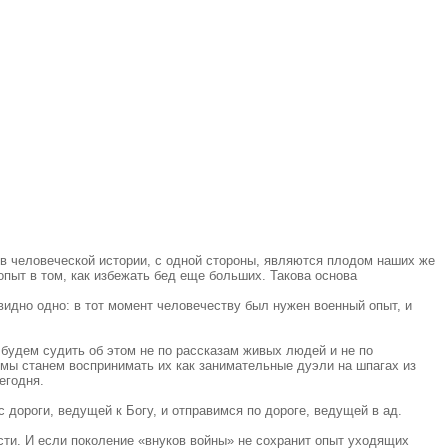
 в человеческой истории, с одной стороны, являются плодом наших же
опыт в том, как избежать бед еще больших. Такова основа
идно одно: в тот момент человечеству был нужен военный опыт, и
 будем судить об этом не по рассказам живых людей и не по
мы станем воспринимать их как занимательные дуэли на шпагах из
егодня.
 дороги, ведущей к Богу, и отправимся по дороге, ведущей в ад.
сти. И если поколение «внуков войны» не сохранит опыт уходящих