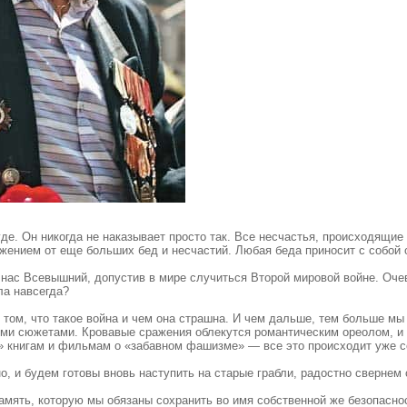
де. Он никогда не наказывает просто так. Все несчастья, происходящие
жением от еще больших бед и несчастий. Любая беда приносит с собой 
нас Всевышний, допустив в мире случиться Второй мировой войне. Очев
ла навсегда?
 том, что такое война и чем она страшна. И чем дальше, тем больше мы
ми сюжетами. Кровавые сражения облекутся романтическим ореолом, и 
» книгам и фильмам о «забавном фашизме» — все это происходит уже с
 и будем готовы вновь наступить на старые грабли, радостно свернем с
память, которую мы обязаны сохранить во имя собственной же безопасно