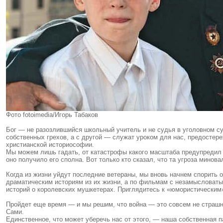
Фото fotoimedia/Игорь Табаков
Бог — не разозлившийся школьный учитель и не судья в уголовном су
собственных грехов, а с другой — служат уроком для нас, предостере
христианской историософии.
Мы можем лишь гадать, от катастрофы какого масштаба предупредил 
оно получило его сполна. Вот только кто сказал, что та угроза минова
Когда из жизни уйдут последние ветераны, мы вновь начнем спорить о
драматическим историям из их жизни, а по фильмам с незамысловаты
историй о королевских мушкетерах. Приглядитесь к «юмористическим
Пройдет еще время — и мы решим, что война — это совсем не страшно,
Сами.
Единственное, что может уберечь нас от этого, — наша собственная 