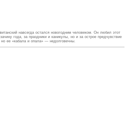
витанский навсегда остался новогодним человеком. Он любил этот
ачину года, за праздники и каникулы, но и за острое предчувствие
 но ее «кабала и опала» — недолговечны.