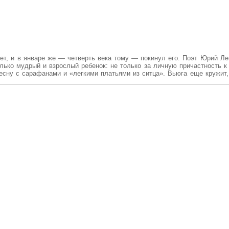
ет, и в январе же — четверть века тому — покинул его. Поэт Юрий Ле
ько мудрый и взрослый ребенок: не только за личную причастность к з
есну с сарафанами и «легкими платьями из ситца». Вьюга еще кружит,