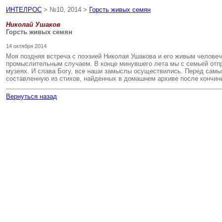
ИНТЕЛРОС
> №10, 2014 >
Горсть живых семян
Николай Ушаков
Горсть живых семян
14 октября 2014
Моя поздняя встреча с поэзией Николая Ушакова и его живым человеч
промыслительным случаем. В конце минувшего лета мы с семьей отпра
музеях. И слава Богу, все наши замыслы осуществились. Перед самым
составленную из стихов, найденных в домашнем архиве после кончин
Вернуться назад