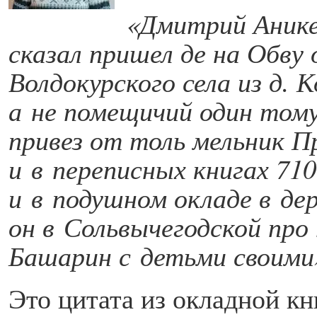
«Дмитрий Анике
сказал пришел де на Обву
Волдокурского села из д. 
а не помещичий один тому
привез от толь мельник 
и в переписных книгах 710
и в подушном окладе в де
он в Сольвычегодской про
Башарин с детьми своими
Это цитата из окладной кн