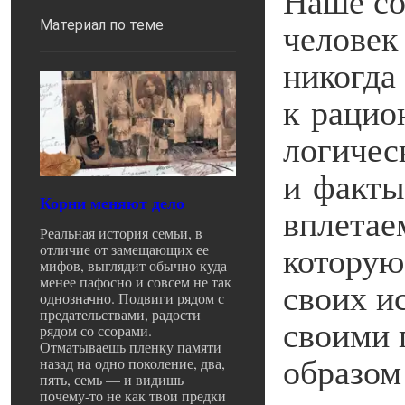
человек 
Материал по теме
никогда
к рацио
логичес
и факты
Корни меняют дело
вплетае
Реальная история семьи, в
которую
отличие от замещающих ее
мифов, выглядит обычно куда
менее пафосно и совсем не так
своих и
однозначно. Подвиги рядом с
предательствами, радости
своими 
рядом со ссорами.
Отматываешь пленку памяти
образом
назад на одно поколение, два,
пять, семь — и видишь
почему-то не как твои предки