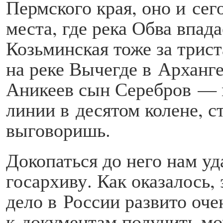
Пермского края, оно и сег
места, где река Обва впад
Козьминская тоже за трист
на реке Вычегде в Арханг
Аникеев сын Серебров — 
линии в десятом колене, ст
выговоришь.
Докопаться до него нам у
госархиву. Как оказалось, 
дело в России развито оче
к документам получить мо