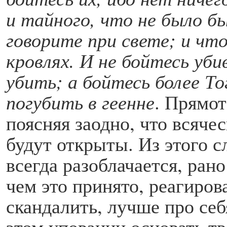
и тайного, что не было б
говорите при свете; и чт
кровлях. И не бойтесь уб
убить; а бойтесь более Т
погубить в геенне
. Прямот
поясняя заодно, что всяче
будут открыты. Из этого 
всегда разоблачается, ран
чем это принято, реагиров
скандалить, лучше про себ
этом уповании основать т