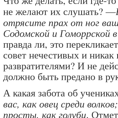
не желают их слушать? —
отрясите прах от ног ва
Содомской и Гоморрской в
правда ли, это перекликае
совет нечестивых и никак
развратителями? И не дейст
должно быть предано в ру
А какая забота об ученика
вас, как овец среди волков
просты, как голуби
. Отмет