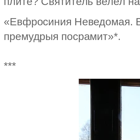
плите? Святитель велел на
«Евфросиния Неведомая. Бу
премудрыя посрамит»*.
***