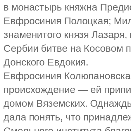
в монастырь княжна Предис
Евфросиния Полоцкая; Мил
знаменитого князя Лазаря,
Сербии битве на Косовом п
Донского Евдокия.
Евфросиния Колюпановская
происхождение — ей припи
домом Вяземских. Однажды,
дала понять, что принадле
Смольного института благо