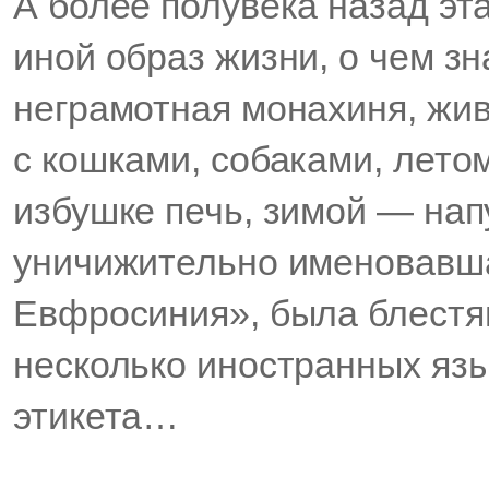
А более полувека назад э
иной образ жизни, о чем з
неграмотная монахиня, жи
с кошками, собаками, лето
избушке печь, зимой — нап
уничижительно именовавша
Евфросиния», была блестя
несколько иностранных язык
этикета…