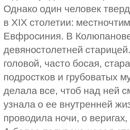
Однако один человек тверд
в XIX столетии: местночти
Евфросиния. В Колюпанове
девяностолетней старицей.
головой, часто босая, ста
подростков и грубоватых му
делала все, чтоб над ней 
узнала о ее внутренней жиз
проводила ночи, о веригах