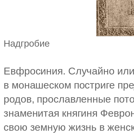
Надгробие
Евфросиния. Случайно или 
в монашеском постриге пр
родов, прославленные пото
знаменитая княгиня Февро
свою земную жизнь в женск