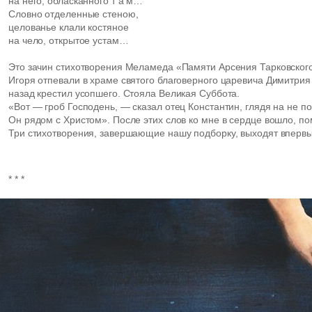
на него, обласканного т а м…
Словно отделенные стеною,
целованье клали костяное
на чело, открытое устам…
Это зачин стихотворения Меламеда «Памяти Арсения Тарковского
Игоря отпевали в храме святого благоверного царевича Димитрия
назад крестил усопшего. Стояла Великая Суббота.
«Вот — гроб Господень, — сказал отец Константин, глядя на не 
Он рядом с Христом». После этих слов ко мне в сердце вошло, 
Три стихотворения, завершающие нашу подборку, выходят впервы
* * *