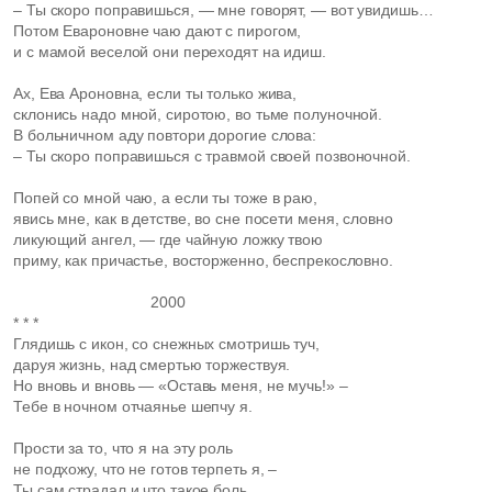
– Ты скоро поправишься, — мне говорят, — вот увидишь…
Потом Евароновне чаю дают с пирогом,
и с мамой веселой они переходят на идиш.
Ах, Ева Ароновна, если ты только жива,
склонись надо мной, сиротою, во тьме полуночной.
В больничном аду повтори дорогие слова:
– Ты скоро поправишься с травмой своей позвоночной.
Попей со мной чаю, а если ты тоже в раю,
явись мне, как в детстве, во сне посети меня, словно
ликующий ангел, — где чайную ложку твою
приму, как причастье, восторженно, беспрекословно.
2000
* * *
Глядишь с икон, со снежных смотришь туч,
даруя жизнь, над смертью торжествуя.
Но вновь и вновь — «Оставь меня, не мучь!» –
Тебе в ночном отчаянье шепчу я.
Прости за то, что я на эту роль
не подхожу, что не готов терпеть я, –
Ты сам страдал и что такое боль