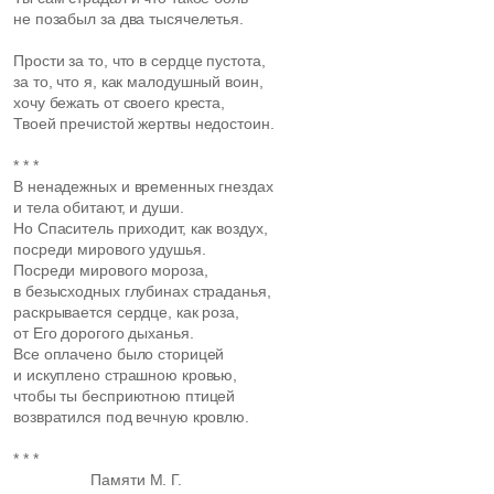
не позабыл за два тысячелетья.
Прости за то, что в сердце пустота,
за то, что я, как малодушный воин,
хочу бежать от своего креста,
Твоей пречистой жертвы недостоин.
* * *
В ненадежных и временных гнездах
и тела обитают, и души.
Но Спаситель приходит, как воздух,
посреди мирового удушья.
Посреди мирового мороза,
в безысходных глубинах страданья,
раскрывается сердце, как роза,
от Его дорогого дыханья.
Все оплачено было сторицей
и искуплено страшною кровью,
чтобы ты бесприютною птицей
возвратился под вечную кровлю.
* * *
Памяти М. Г.