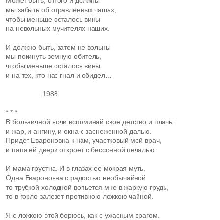
Может быть, оттого и должны
мы забыть об отравленных чашах,
чтобы меньше осталось вины
на невольных мучителях наших.
И должно быть, затем не вольны
мы покинуть земную обитель,
чтобы меньше осталось вины
и на тех, кто нас гнал и обидел…
1988
* * *
В больничной ночи вспоминай свое детство и плачь:
и жар, и ангину, и окна с заснеженной далью.
Придет Евароновна к нам, участковый мой врач,
и папа ей двери откроет с бессонной печалью.
И мама грустна. И в глазах ее мокрая муть.
Одна Евароновна с радостью необычайной
то трубкой холодной вопьется мне в жаркую грудь,
то в горло залезет противною ложкою чайной.
Я с ложкою этой борюсь, как с ужасным врагом.