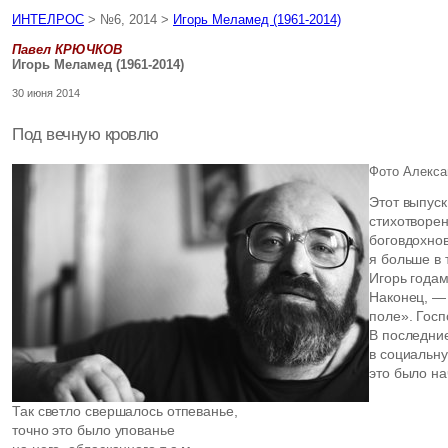
ИНТЕЛРОС
> №6, 2014 >
Игорь Меламед (1961-2014)
Павел КРЮЧКОВ
Игорь Меламед (1961-2014)
30 июня 2014
Под вечную кровлю
Фото Алекса
Этот выпус
стихотворен
боговдохно
я больше в 
Игорь годам
Наконец, — 
поле». Госп
В последние
в социальну
это было н
Так светло свершалось отпеванье,
точно это было упованье