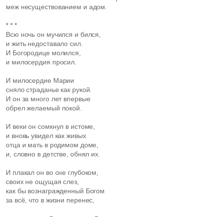
меж несуществованием и адом.
* * *
Всю ночь он мучился и бился,
и жить недоставало сил.
И Богородице молился,
и милосердия просил.
И милосердие Марии
сняло страданье как рукой.
И он за много лет впервые
обрел желаемый покой.
И веки он сомкнул в истоме,
и вновь увидел как живых
отца и мать в родимом доме,
и, словно в детстве, обнял их.
И плакал он во сне глубоком,
своих не ощущая слез,
как бы вознагражденный Богом
за всё, что в жизни перенес,