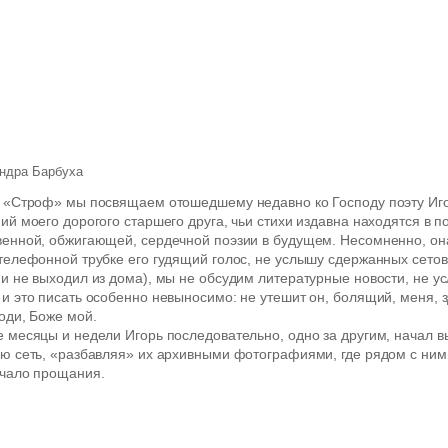
ндра Барбуха
к «Строф» мы посвящаем отошедшему недавно ко Господу поэту Иг
ий моего дорогого старшего друга, чьи стихи издавна находятся в 
венной, обжигающей, сердечной поэзии в будущем. Несомненно, она
телефонной трубке его гудящий голос, не услышу сдержанных сето
и не выходил из дома), мы не обсудим литературные новости, не ус
и это писать особенно невыносимо: не утешит он, болящий, меня,
оди, Боже мой.
 месяцы и недели Игорь последовательно, одно за другим, начал 
ю сеть, «разбавляя» их архивными фотографиями, где рядом с ним
ачало прощания.