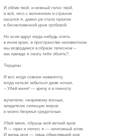
И облик твой, и нежный голос твой,
и всё, чего с волнением и страхом
касался я, давно уж стало прахом
в бесчеловечной урне гробовой.
Но если вдруг когда-нибудь опять
в ином краю, в пространстве неизвестном
мы возродимся в образе телесном –
как прежде я смогу тебя обнять?..
Терцины
И вот, когда совсем невмоготу,
когда нельзя забыться даже ночью,
– Убей меня! — кричу я в темноту
мучителю, незримому воочью,
зиждителю сияющих миров
и моего безумья средоточью.
Убей меня, обрушь мой ветхий кров.
Я — прах и пепел, я — ничтожный атом.
И жизнь моя — лишь обмелевший ров