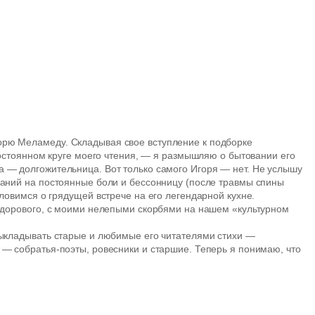
орю Меламеду. Складывая свое вступление к подборке
постоянном круге моего чтения, — я размышляю о бытовании его
 — долгожительница. Вот только самого Игоря — нет. Не услышу
ваний на постоянные боли и бессонницу (после травмы спины
ловимся о грядущей встрече на его легендарной кухне.
 здорового, с моими нелепыми скорбями на нашем «культурном
выкладывать старые и любимые его читателями стихи —
 — собратья-поэты, ровесники и старшие. Теперь я понимаю, что