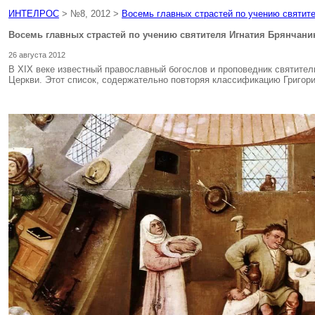
ИНТЕЛРОС
> №8, 2012 >
Восемь главных страстей по учению святит
Восемь главных страстей по учению святителя Игнатия Брянчани
26 августа 2012
В XIX веке известный православный богослов и проповедник святител
Церкви. Этот список, содержательно повторяя классификацию Григори