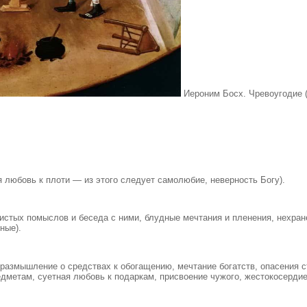
Иероним Босх.
Чревоугодие 
я любовь к плоти — из этого следует самолюбие, неверность Богу).
стых помыслов и беседа с ними, блудные мечтания и пленения, нехране
нные).
 размышление о средствах к обогащению, мечтание богатств, опасения с
метам, суетная любовь к подаркам, присвоение чужого, жестокосердие 