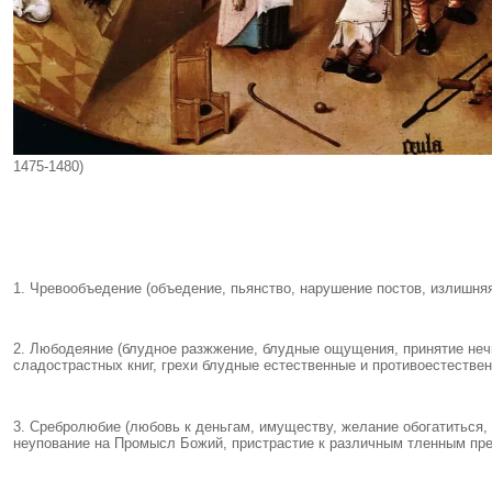
1475-1480)
1.
Чревообъедение
(объедение, пьянство, нарушение постов, излишня
2.
Любодеяние
(блудное разжжение, блудные ощущения, принятие нечи
сладострастных книг, грехи блудные естественные и противоестестве
3.
Сребролюбие
(любовь к деньгам, имуществу, желание обогатиться,
неупование на Промысл Божий, пристрастие к различным тленным пред