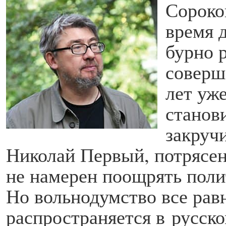
Сороко
время 
бурно 
соверш
лет уж
станов
закруч
Николай Первый, потрясен
не намерен поощрять поли
Но вольнодумство все рав
распространяется в русск