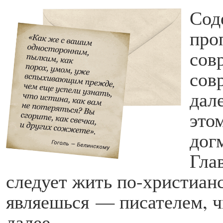
Сод
про
сов
сов
дал
этом
дог
Гла
следует жить по-христианс
являешься — писателем, 
далее.