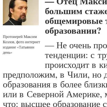
— Отец Максим
большим стаже
общемировые 
образовании?
Протоиерей Максим
— Не очень про
Козлов, фото интернет
издание «Татьянин
тенденции: с тр
день»
происходит в к
предположим, в Чили, но 
образования в более близк
или в Северной Америке, 
что: высшее образование 