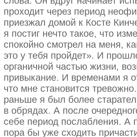
слова. Он вдруг начинает исп
проходит через период неофи
приезжал домой к Косте Кинче
я постиг нечто такое, что из
спокойно смотрел на меня, ка
это у тебя пройдет». И прошл
органичной частью жизни, во
привыкание. И временами я от
что мне становится тревожно.
раньше я был более старате
в обрядах. А после очередно
себе период послабления. А 
пора бы уже сходить причаст