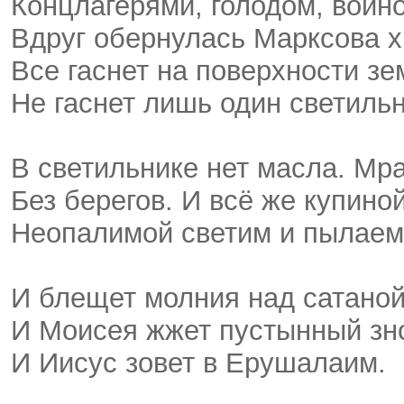
Концлагерями, голодом, войн
Вдруг обернулась Марксова х
Все гаснет на поверхности з
Не гаснет лишь один светильн
В светильнике нет масла. Мр
Без берегов. И всё же купино
Неопалимой светим и пылаем
И блещет молния над сатаной
И Моисея жжет пустынный зн
И Иисус зовет в Ерушалаим.