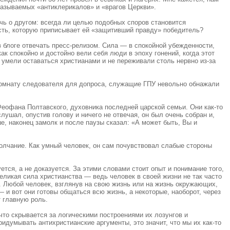
 называемых «антиклерикалов» и «врагов Церкви».
чь о другом: всегда ли целью подобных споров становится
ость, которую приписывает ей «защитивший правду» победитель?
в блоге отвечать пресс-релизом. Сила — в спокойной убежденности,
к спокойно и достойно вели себя люди в эпоху гонений, когда этот
 умели оставаться христианами и не переживали столь нервно из-за
 комнату следователя для допроса, служащие ГПУ невольно обнажали
еофана Полтавского, духовника последней царской семьи. Они как-то
ушал, опустив голову и ничего не отвечая, он был очень собран и,
е, наконец замолк и после паузы сказал: «А может быть, Вы и
молчание. Как умный человек, он сам почувствовал слабые стороны
ется, а не доказуется. За этими словами стоит опыт и понимание того,
великая сила христианства — ведь человек в своей жизни не так часто
. Любой человек, взглянув на свою жизнь или на жизнь окружающих,
 и вот они готовы общаться всю жизнь, а некоторые, наоборот, через
т главную роль.
 что скрывается за логическими построениями их лозунгов и
ридумывать антихристианские аргументы, это значит, что мы их как-то