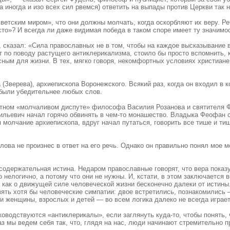
а иногда и изо всех сил рвемся) ответить на выпады против Церкви так
ветским миром», что они должны молчать, когда оскорбляют их веру. Ре
сто»? И всегда ли даже видимая победа в таком споре имеет ту значим
, сказал: «Сила православных не в том, чтобы на каждое высказывание 
 по поводу растущего антиклерикализма, стоило бы просто вспомнить, ка
ным для жизни. В тех, мягко говоря, некомфортных условиях христиане
(Зверева), архиепископа Воронежского. Всякий раз, когда он входил в
, были убедительнее любых слов.
естном «молчаливом диспуте» философа Василия Розанова и святителя Ф
ильевич начал горячо обвинять в чем-то монашество. Владыка Феофан сл
молчание архиепископа, вдруг начал путаться, говорить все тише и тиш
лова не произнес в ответ на его речь. Однако он правильно понял мое 
 содержательная истина. Недаром православные говорят, что вера показу
о нелогично, а потому что они не нужны. И, кстати, в этом заключается 
как о движущей силе человеческой жизни бесконечно далеки от истины
зять хотя бы человеческие симпатии: двое встретились, познакомились —
и женщины, взрослых и детей — во всем логика далеко не всегда играе
уководствуются «антиклерикалы», если заглянуть куда-то, чтобы понять,
аз мы ведем себя так, что, глядя на нас, люди начинают стремительно п