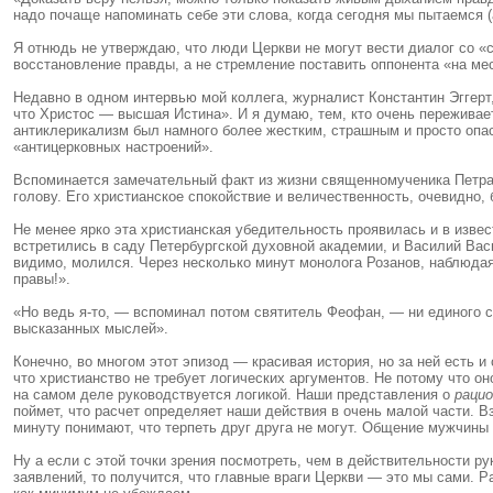
надо почаще напоминать себе эти слова, когда сегодня мы пытаемся (
Я отнюдь не утверждаю, что люди Церкви не могут вести диалог со «с
восстановление правды, а не стремление поставить оппонента «на ме
Недавно в одном интервью мой коллега, журналист Константин Эггерт
что Христос — высшая Истина». И я думаю, тем, кто очень переживает
антиклерикализм был намного более жестким, страшным и просто опас
«антицерковных настроений».
Вспоминается замечательный факт из жизни священномученика Петра 
голову. Его христианское спокойствие и величественность, очевидно
Не менее ярко эта христианская убедительность проявилась и в изв
встретились в саду Петербургской духовной академии, и Василий Вас
видимо, молился. Через несколько минут монолога Розанов, наблюдая 
правы!».
«Но ведь я-то, — вспоминал потом святитель Феофан, — ни единого с
высказанных мыслей».
Конечно, во многом этот эпизод — красивая история, но за ней есть и
что христианство не требует логических аргументов. Не потому что он
на самом деле руководствуется логикой. Наши представления о
рацио
поймет, что расчет определяет наши действия в очень малой части. В
минуту понимают, что терпеть друг друга не могут. Общение мужчины 
Ну а если с этой точки зрения посмотреть, чем в действительности р
заявлений, то получится, что главные враги Церкви — это мы сами. Р