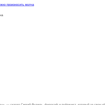
жно произносить молча
ча
ы», — сказал Сергей Фудель, философ и публицист, который за свои уб