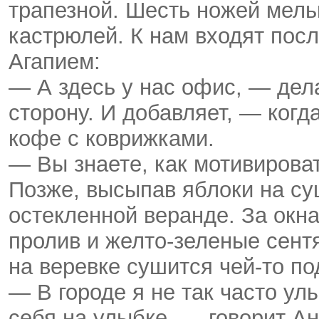
трапезной. Шесть ножей мель
кастрюлей. К нам входят пос
Агапием:
— А здесь у нас офис, — дел
сторону. И добавляет, — когд
кофе с коврижками.
— Вы знаете, как мотивирова
Позже, высыпав яблоки на су
остекленной веранде. За окн
пролив и желто-зеленые сентя
на веревке сушится чей-то по
— В городе я не так часто ул
себя на улыбке, — говорит Ан