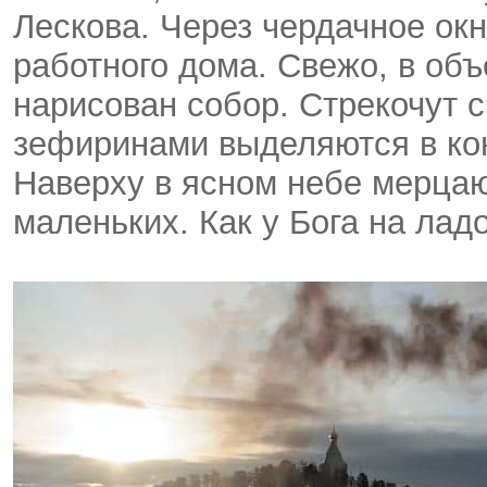
Лескова. Через чердачное ок
работного дома. Свежо, в об
нарисован собор. Стрекочут 
зефиринами выделяются в кон
Наверху в ясном небе мерцаю
маленьких. Как у Бога на лад