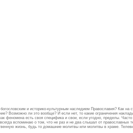
 богословским и историко-культурным наследием Православия? Как на ст
ние? Возможно ли это вообще? И если нет, то какие ограничения накла
как феномена есть своя специфика и свои, если угодно, пределы. Част
 я всегда вспоминаю о том, что не раз и не два слышал от православны
венную жизнь, будь то домашние молитвы или молитвы в храме. Телевиз