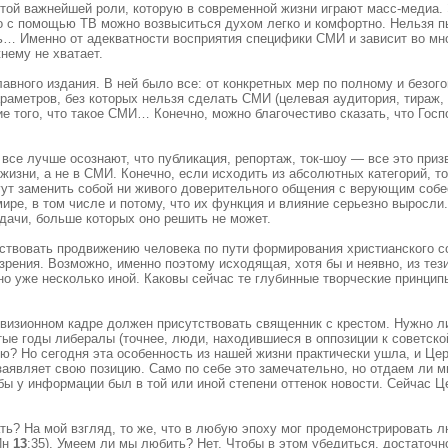
т той важнейшей роли, которую в современной жизни играют масс-медиа.
о с помощью ТВ можно возвыситься духом легко и комфортно. Нельзя п
ь… Именно от адекватности восприятия специфики СМИ и зависит во мн
ему не хватает.
лавного издания. В ней было все: от конкретных мер по полному и безо
аметров, без которых нельзя сделать СМИ (целевая аудитория, тираж, п
е того, что такое СМИ… Конечно, можно благочестиво сказать, что Госпо
 все лучше осознают, что публикация, репортаж, ток-шоу — все это при
жизни, а не в СМИ. Конечно, если исходить из абсолютных категорий, т
гут заменить собой ни живого доверительного общения с верующим собе
мире, в том числе и потому, что их функция и влияние серьезно выросл
дачи, больше которых оно решить не может.
бствовать продвижению человека по пути формирования христианского с
ззрения. Возможно, именно поэтому исходящая, хотя бы и неявно, из те
 но уже несколько иной. Каковы сейчас те глубинные творческие принци
левизионном кадре должен присутствовать священник с крестом. Нужно 
тые годы либералы (точнее, люди, находившиеся в оппозиции к советско
ю? Но сегодня эта особенность из нашей жизни практически ушла, и Цер
заявляет свою позицию. Само по себе это замечательно, но отдаем ли мы
ы у информации был в той или иной степени оттенок новости. Сейчас Цер
ь? На мой взгляд, то же, что в любую эпоху мог продемонстрировать л
Ин
13
:35). Умеем ли мы любить? Нет. Чтобы в этом убедиться, достаточн