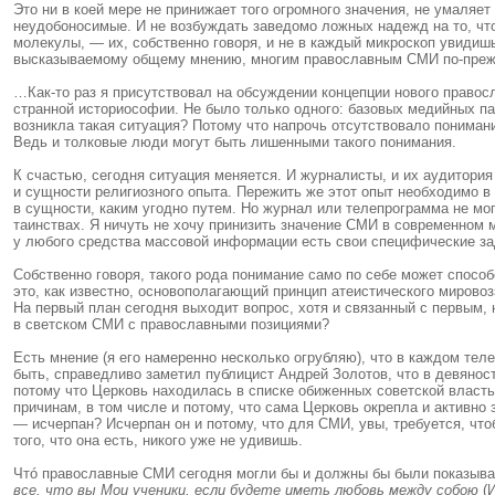
Это ни в коей мере не принижает того огромного значения, не умаляе
неудобоносимые. И не возбуждать заведомо ложных надежд на то, чт
молекулы, — их, собственно говоря, и не в каждый микроскоп увидиш
высказываемому общему мнению, многим православным СМИ по-прежн
…Как-то раз я присутствовал на обсуждении концепции нового правос
странной историософии. Не было только одного: базовых медийных пар
возникла такая ситуация? Потому что напрочь отсутствовало понимани
Ведь и толковые люди могут быть лишенными такого понимания.
К счастью, сегодня ситуация меняется. И журналисты, и их аудитория
и сущности религиозного опыта. Пережить же этот опыт необходимо в 
в сущности, каким угодно путем. Но журнал или телепрограмма не мо
таинствах. Я ничуть не хочу принизить значение СМИ в современном 
у любого средства массовой информации есть свои специфические за
Собственно говоря, такого рода понимание само по себе может спосо
это, как известно, основополагающий принцип атеистического мирово
На первый план сегодня выходит вопрос, хотя и связанный с первым,
в светском СМИ с православными позициями?
Есть мнение (я его намеренно несколько огрубляю), что в каждом те
быть, справедливо заметил публицист Андрей Золотов, что в девянос
потому что Церковь находилась в списке обиженных советской власть
причинам, в том числе и потому, что сама Церковь окрепла и активно 
— исчерпан? Исчерпан он и потому, что для СМИ, увы, требуется, чтоб
того, что она есть, никого уже не удивишь.
Чтó православные СМИ сегодня могли бы и должны бы были показыват
все, что вы Мои ученики, если будете иметь любовь между собою
(