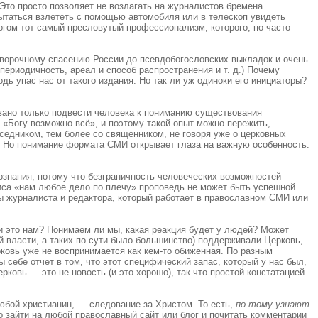
 Это просто позволяет не возлагать на журналистов бремена
ытаться взлететь с помощью автомобиля или в телескоп увидеть
огом тот самый пресловутый профессионализм, которого, по часто
говорочному спасению России до псевдобогословских выкладок и очень
ериодичность, ареал и способ распространения и т. д.) Почему
дь упас нас от такого издания. Но так ли уж одиноки его инициаторы?
звано только подвести человека к пониманию существования
о «Богу возможно всё», и поэтому такой опыт можно пережить,
седником, тем более со священником, не говоря уже о церковных
и. Но понимание формата СМИ открывает глаза на важную особенность:
ознания, потому что безграничность человеческих возможностей —
зиса «нам любое дело по плечу» проповедь не может быть успешной.
пы журналиста и редактора, который работает в православном СМИ или
ли это нам? Понимаем ли мы, какая реакция будет у людей? Может
й власти, а таких по сути было большинство) поддерживали Церковь,
ковь уже не воспринимается как кем-то обиженная. По разным
 себе отчет в том, что этот специфический запас, который у нас был,
ковь — это не новость (и это хорошо), так что простой констатацией
юбой христианин, — следование за Христом. То есть,
по тому узнают
о зайти на любой православный сайт или блог и почитать комментарии